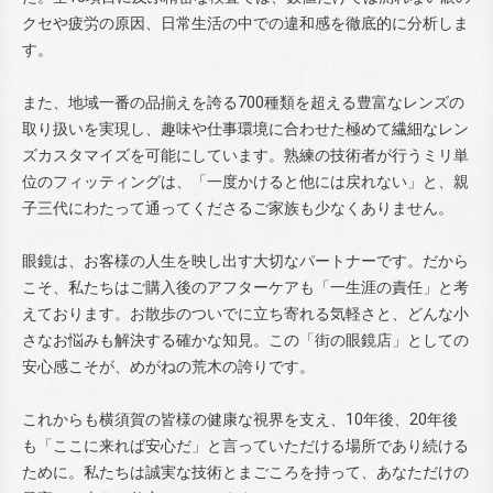
クセや疲労の原因、日常生活の中での違和感を徹底的に分析しま
す。
また、地域一番の品揃えを誇る700種類を超える豊富なレンズの
取り扱いを実現し、趣味や仕事環境に合わせた極めて繊細なレン
ズカスタマイズを可能にしています。熟練の技術者が行うミリ単
位のフィッティングは、「一度かけると他には戻れない」と、親
子三代にわたって通ってくださるご家族も少なくありません。
眼鏡は、お客様の人生を映し出す大切なパートナーです。だから
こそ、私たちはご購入後のアフターケアも「一生涯の責任」と考
えております。お散歩のついでに立ち寄れる気軽さと、どんな小
さなお悩みも解決する確かな知見。この「街の眼鏡店」としての
安心感こそが、めがねの荒木の誇りです。
これからも横須賀の皆様の健康な視界を支え、10年後、20年後
も「ここに来れば安心だ」と言っていただける場所であり続ける
ために。私たちは誠実な技術とまごころを持って、あなただけの