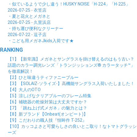
・似ているようで少し違う！HUSKY NOISE「H-224」「H-225」
2026-07-25 - 衣笠店
・夏と花火とメガネと
2026-07-25 - 久里浜店
・持ち運び便利なクリーナー
2026-07-22 - 逗子店
・こども用メガネJkids入荷です★
RANKING
【1】【新常識】メガネとサングラスを掛け替えるのはもう古い？
話題のカラー調光レンズ「トランジッションズ® カラータッチ™」
を徹底解説！
【2】ひと味違うティファニーブルー
【3】【SOLAIZ-ソライズ-】高機能サングラス入荷いたしました！
【4】大人のOTO
【5】涼しげなクリアブルーのフレーム特集
【6】補聴器の乾燥対策は大丈夫ですか？
【7】「跳ね上げ式メガネ」の魅力とは？
【8】新ブランド【Onbeat(オンビート)】
【9】こだわりの職人技『恒眸作 T-252』
【10】カッコよさと可愛らしさの良いとこ取り！なトマトグラッシ
ーズ