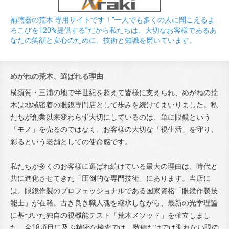
補聴器の荒木 専用サイトです！“一人でも多くの人に聞こえるよ
ろこびを120%提供する”だから私たちは、大切なお客様であるあ
なたの笑顔と安心のために、技術と知識を磨いています。
めがねの荒木、選ばれる理由
横須賀・三浦の地で半世紀を超えて皆様に支えられ、めがねの荒
木は地域密着の眼鏡専門店として歩みを続けてまいりました。私
たちが創業以来変わらず大切にしているのは、単に眼鏡という
「モノ」を売るのではなく、お客様の大切な「視生活」を守り、
彩るという老舗としての使命感です。
私たちが多くのお客様に選ばれ続けている最大の理由は、時代と
共に進化させてきた「圧倒的な専門技術」にあります。当店に
は、眼鏡作製のプロフェッショナルである国家資格「眼鏡作製技
能士」が在籍。古き良き職人魂を継承しながら、最新の光学理論
に基づいた独自の視機能テスト「荒木メソッド」を確立しまし
た。全18項目に及ぶ精密な検査では、数値だけでは測れない眼の