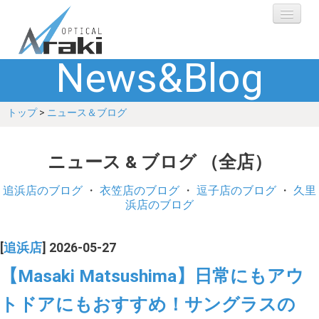
News&Blog
選ばれる理由
トップ
>
ニュース＆ブログ
ブランド
レンズ
ニュース & ブログ （全店）
補聴器
追浜店のブログ
・
衣笠店のブログ
・
逗子店のブログ
・
久里
浜店のブログ
ショップ
[
追浜店
] 2026-05-27
Q&A
【Masaki Matsushima】日常にもアウ
トドアにもおすすめ！サングラスの
お客さまの声