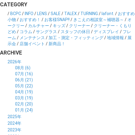
CATEGORY
/
BCPC
/
INFO
/
LENS
/
SALE
/
TALEX
/
TURNING
/
lafont.
/
おすすめ
小物
/
おすすめ！
/
お客様SNAP!!
/
きこえの相談室～補聴器～
/
オ
ークリー
/
カルチャー
/
キッズ
/
クリーナー
/
クリーナー・くもり
どめ
/
コラム
/
サングラス
/
スタッフの休日
/
ディスプレイ
/
フレ
ーム
/
メンテナンス
/
加工・測定・フィッティング
/
地域情報
/
展
示会
/
店舗イベント
/
新商品！
ARCHIVE
2026年
08月 (6)
07月 (16)
06月 (21)
05月 (22)
04月 (19)
03月 (19)
02月 (20)
01月 (24)
2025年
12月 (14)
2024年
11月 (17)
12月 (19)
2023年
10月 (21)