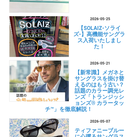
2026-05-25
【SOLAIZ-ソライ
ズ-】高機能サングラ
ス入荷いたしまし
た！
2026-05-21
【新常識】メガネと
サングラスを掛け替
えるのはもう古い？
話題のカラー調光レ
ンズ「トランジッシ
ョンズ® カラータッ
チ™」を徹底解説！
2026-05-07
ティファニーブルー
に心躍るサングラス