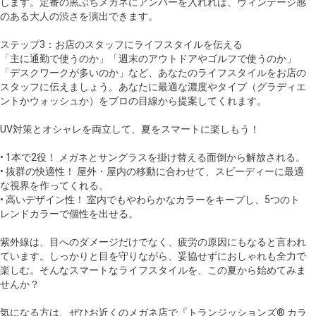
します。定番の黒ぶちメガネにアンバーを入れれば、ヴィンテージ感
のある大人の渋さを演出できます。
ステップ3：お店のスタッフにライフスタイルを伝える
「主に通勤で使うのか」「週末のアウトドアやゴルフで使うのか」
「デスクワークが多いのか」など、あなたのライフスタイルをお店の
スタッフに伝えましょう。あなたに最適な濃度やタイプ（グラディエ
ントかウォッシュか）をプロの目線から提案してくれます。
UV対策とオシャレを両立して、夏をスマートに楽しもう！
• 1本で2役！ メガネとサングラスを掛け替える面倒から解放される。
• 抜群の快適性！ 屋外・屋内の移動に合わせて、スピーディーに最適
な視界を作ってくれる。
• 高いデザイン性！ 室内でもやわらかなカラーをキープし、5つのト
レンドカラーで個性を出せる。
紫外線は、目へのダメージだけでなく、疲労の原因にもなると言われ
ています。しっかりと目を守りながら、妥協せずにおしゃれも全力で
楽しむ。そんなスマートなライフスタイルを、この夏から始めてみま
せんか？
気になる方は、ぜひお近くのメガネ店で『トランジッションズ® カラ