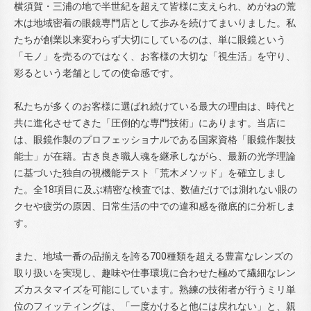
横須賀・三浦の地で半世紀を超えて皆様に支えられ、めがねの荒
木は地域密着の眼鏡専門店として歩みを続けてまいりました。私
たちが創業以来変わらず大切にしているのは、単に眼鏡という
「モノ」を売るのではなく、お客様の大切な「視生活」を守り、
彩るという老舗としての使命感です。
私たちが多くのお客様に選ばれ続けている最大の理由は、時代と
共に進化させてきた「圧倒的な専門技術」にあります。当店に
は、眼鏡作製のプロフェッショナルである国家資格「眼鏡作製技
能士」が在籍。古き良き職人魂を継承しながら、最新の光学理論
に基づいた独自の視機能テスト「荒木メソッド」を確立しまし
た。全18項目に及ぶ精密な検査では、数値だけでは測れない眼の
クセや疲労の原因、日常生活の中での違和感を徹底的に分析しま
す。
また、地域一番の品揃えを誇る700種類を超える豊富なレンズの
取り扱いを実現し、趣味や仕事環境に合わせた極めて繊細なレン
ズカスタマイズを可能にしています。熟練の技術者が行うミリ単
位のフィッティングは、「一度かけると他には戻れない」と、親