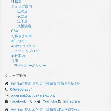
補聴器
ショップ案内
追浜店
衣笠店
逗子店
久里浜店
Q&A
お客さまの声
ギャラリー
めがねのコラム
ニュース＆ブログ
会社案内
採用
プライバシーポリシー
ショップ案内
めがねの荒木 追浜店（横須賀 京急追浜駅1分）
046-866-2364
oppama@optical-araki.co.jp
Facebook
X
YouTube
Instagram
めがねの荒木 衣笠店（横須賀 JR衣笠駅2分）