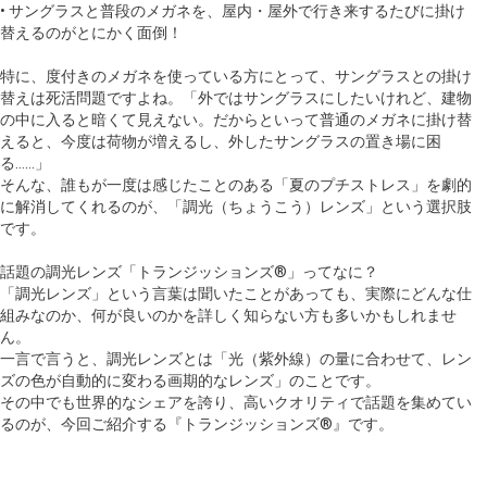
• サングラスと普段のメガネを、屋内・屋外で行き来するたびに掛け
替えるのがとにかく面倒！
特に、度付きのメガネを使っている方にとって、サングラスとの掛け
替えは死活問題ですよね。「外ではサングラスにしたいけれど、建物
の中に入ると暗くて見えない。だからといって普通のメガネに掛け替
えると、今度は荷物が増えるし、外したサングラスの置き場に困
る……」
そんな、誰もが一度は感じたことのある「夏のプチストレス」を劇的
に解消してくれるのが、「調光（ちょうこう）レンズ」という選択肢
です。
話題の調光レンズ「トランジッションズ®」ってなに？
「調光レンズ」という言葉は聞いたことがあっても、実際にどんな仕
組みなのか、何が良いのかを詳しく知らない方も多いかもしれませ
ん。
一言で言うと、調光レンズとは「光（紫外線）の量に合わせて、レン
ズの色が自動的に変わる画期的なレンズ」のことです。
その中でも世界的なシェアを誇り、高いクオリティで話題を集めてい
るのが、今回ご紹介する『トランジッションズ®』です。