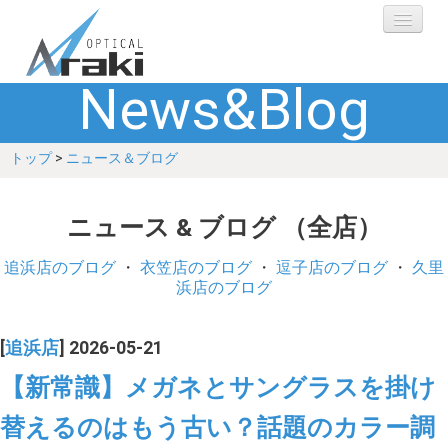
News&Blog
選ばれる理由
トップ
>
ニュース＆ブログ
ブランド
レンズ
ニュース & ブログ （全店）
補聴器
追浜店のブログ
・
衣笠店のブログ
・
逗子店のブログ
・
久里
浜店のブログ
ショップ
[
追浜店
] 2026-05-21
Q&A
【新常識】メガネとサングラスを掛け
替えるのはもう古い？話題のカラー調
お客さまの声