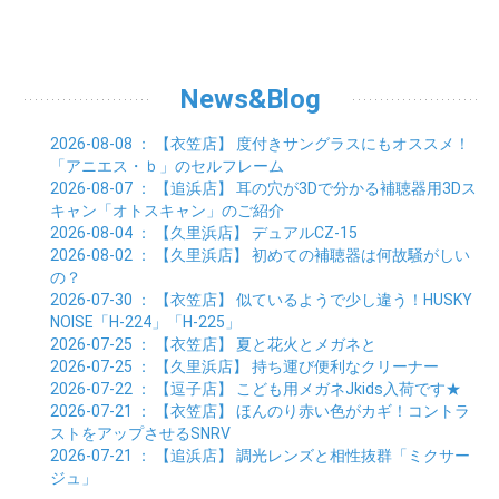
07月 (26)
08月 (21)
09月 (20)
10月 (36)
11月 (8)
01月 (37)
02月 (32)
03月 (24)
04月 (22)
05月 (23)
06月 (30)
07月 (19)
08月 (27)
09月 (35)
10月 (2)
01月 (20)
02月 (18)
03月 (24)
04月 (22)
05月 (29)
06月 (20)
07月 (28)
08月 (38)
01月 (26)
02月 (20)
03月 (27)
04月 (26)
05月 (21)
06月 (26)
07月 (39)
01月 (22)
02月 (24)
03月 (24)
04月 (24)
News&Blog
05月 (24)
06月 (15)
01月 (23)
02月 (19)
03月 (24)
04月 (25)
05月 (10)
01月 (24)
02月 (20)
03月 (25)
04月 (9)
2026-08-08
： 【衣笠店】
度付きサングラスにもオススメ！
01月 (23)
02月 (30)
03月 (7)
「アニエス・ｂ」のセルフレーム
01月 (33)
02月 (7)
2026-08-07
： 【追浜店】
耳の穴が3Dで分かる補聴器用3Dス
01月 (9)
キャン「オトスキャン」のご紹介
2026-08-04
： 【久里浜店】
デュアルCZ-15
2026-08-02
： 【久里浜店】
初めての補聴器は何故騒がしい
の？
2026-07-30
： 【衣笠店】
似ているようで少し違う！HUSKY
NOISE「H-224」「H-225」
2026-07-25
： 【衣笠店】
夏と花火とメガネと
2026-07-25
： 【久里浜店】
持ち運び便利なクリーナー
2026-07-22
： 【逗子店】
こども用メガネJkids入荷です★
2026-07-21
： 【衣笠店】
ほんのり赤い色がカギ！コントラ
ストをアップさせるSNRV
2026-07-21
： 【追浜店】
調光レンズと相性抜群「ミクサー
ジュ」