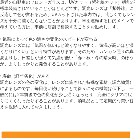
最近の自動車のフロントガラスは、UVカット（紫外線カット）機能が
標準装備されていることがほとんどです。調光レンズは「紫外線」に
反応して色が変わるため、UVカットされた車内では、眩しくてもレン
ズが十分に濃くならないことがあります。車を運転する目的メインで
考えている方は、事前に店舗で相談することをお勧めします。
• 気温によって色の濃さや変化のスピードが変わる
調光レンズには「気温が低いほど濃くなりやすく、気温が高いほど濃
くなりにくい」という特性があります。そのため、カンカン照りの真
夏よりも、日差しが強くて気温が低い「春・秋・冬の晴天時」のほう
が、よりしっかりと発色することがあります。
• 寿命（経年劣化）がある
調光レンズの色の変化は、レンズに施された特殊な素材（調光物質）
によるものです。毎日使い続けることで徐々にその機能は低下し、一
般的には2年前後で色の変化が少し遅くなったり、完全にクリアに戻
りにくくなったりすることがあります。消耗品として定期的な買い替
えを視野に入れておきましょう。