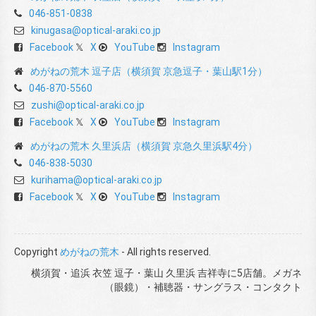
046-851-0838
kinugasa@optical-araki.co.jp
Facebook
X
YouTube
Instagram
めがねの荒木 逗子店（横須賀 京急逗子・葉山駅1分）
046-870-5560
zushi@optical-araki.co.jp
Facebook
X
YouTube
Instagram
めがねの荒木 久里浜店（横須賀 京急久里浜駅4分）
046-838-5030
kurihama@optical-araki.co.jp
Facebook
X
YouTube
Instagram
Copyright
めがねの荒木
- All rights reserved.
横須賀・追浜 衣笠 逗子・葉山 久里浜 吉祥寺に5店舗。メガネ
（眼鏡）・補聴器・サングラス・コンタクト