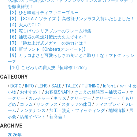
話題のカラー調光レンズ「トランジッションズ® カラータッチ™」
を徹底解説！
【2】ひと味違うティファニーブルー
【3】【SOLAIZ-ソライズ-】高機能サングラス入荷いたしました！
【4】大人のOTO
【5】涼しげなクリアブルーのフレーム特集
【6】補聴器の乾燥対策は大丈夫ですか？
【7】「跳ね上げ式メガネ」の魅力とは？
【8】新ブランド【Onbeat(オンビート)】
【9】カッコよさと可愛らしさの良いとこ取り！なトマトグラッシ
ーズ
【10】こだわりの職人技『恒眸作 T-252』
CATEGORY
/
BCPC
/
INFO
/
LENS
/
SALE
/
TALEX
/
TURNING
/
lafont.
/
おすすめ
小物
/
おすすめ！
/
お客様SNAP!!
/
きこえの相談室～補聴器～
/
オ
ークリー
/
カルチャー
/
キッズ
/
クリーナー
/
クリーナー・くもり
どめ
/
コラム
/
サングラス
/
スタッフの休日
/
ディスプレイ
/
フレ
ーム
/
メンテナンス
/
加工・測定・フィッティング
/
地域情報
/
展
示会
/
店舗イベント
/
新商品！
ARCHIVE
2026年