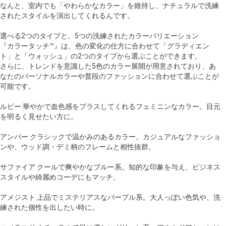
なんと、室内でも「やわらかなカラー」を維持し、ナチュラルで洗練
されたスタイルを演出してくれるんです。
選べる2つのタイプと、5つの洗練されたカラーバリエーション
『カラータッチ™』は、色の変化の仕方に合わせて「グラディエン
ト」と「ウォッシュ」の2つのタイプから選ぶことができます。
さらに、トレンドを意識した5色のカラー展開が用意されており、あ
なたのパーソナルカラーや普段のファッションに合わせて選ぶことが
可能です。
ルビー 華やかで血色感をプラスしてくれるフェミニンなカラー。目元
を明るく見せたい方に。
アンバー クラシックで温かみのあるカラー。カジュアルなファッショ
ンや、ウッド調・デミ柄のフレームと相性抜群。
サファイア クールで爽やかなブルー系。知的な印象を与え、ビジネス
スタイルや綺麗めコーデにもマッチ。
アメジスト 上品でミステリアスなパープル系。大人っぽい色気や、洗
練された個性を出したい時に。