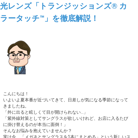
光レンズ「トランジッションズ® カ
ギャラリー
ラータッチ™」を徹底解説！
コラム
ブログ
採用
こんにちは！
いよいよ夏本番が近づいてきて、日差しが気になる季節になって
きましたね。
「外に出ると眩しくて目が開けられない…」
「紫外線対策としてサングラスが欲しいけれど、お店に入るたび
に掛け替えるのが本当に面倒！」
そんなお悩みを抱えていませんか？
実は今、「メガネとサングラスを1本にまとめる」という新しいス