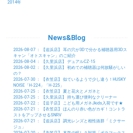
10月 (21)
11月 (21)
01月 (21)
12月 (36)
2014年
02月 (29)
03月 (30)
04月 (20)
05月 (31)
06月 (21)
07月 (22)
08月 (24)
09月 (20)
10月 (23)
11月 (31)
01月 (28)
12月 (8)
02月 (33)
03月 (21)
04月 (24)
05月 (24)
06月 (22)
07月 (26)
08月 (21)
09月 (20)
10月 (36)
11月 (8)
01月 (37)
02月 (32)
03月 (24)
04月 (22)
05月 (23)
06月 (30)
07月 (19)
08月 (27)
09月 (35)
10月 (2)
01月 (20)
02月 (18)
03月 (24)
04月 (22)
05月 (29)
06月 (20)
07月 (28)
08月 (38)
01月 (26)
02月 (20)
03月 (27)
04月 (26)
05月 (21)
06月 (26)
07月 (39)
01月 (22)
02月 (24)
03月 (24)
04月 (24)
News&Blog
05月 (24)
06月 (15)
01月 (23)
02月 (19)
03月 (24)
04月 (25)
05月 (10)
01月 (24)
02月 (20)
03月 (25)
04月 (9)
2026-08-07
： 【追浜店】
耳の穴が3Dで分かる補聴器用3Dス
01月 (23)
02月 (30)
03月 (7)
キャン「オトスキャン」のご紹介
01月 (33)
02月 (7)
2026-08-04
： 【久里浜店】
デュアルCZ-15
01月 (9)
2026-08-02
： 【久里浜店】
初めての補聴器は何故騒がしい
の？
2026-07-30
： 【衣笠店】
似ているようで少し違う！HUSKY
NOISE「H-224」「H-225」
2026-07-25
： 【衣笠店】
夏と花火とメガネと
2026-07-25
： 【久里浜店】
持ち運び便利なクリーナー
2026-07-22
： 【逗子店】
こども用メガネJkids入荷です★
2026-07-21
： 【衣笠店】
ほんのり赤い色がカギ！コントラ
ストをアップさせるSNRV
2026-07-21
： 【追浜店】
調光レンズと相性抜群「ミクサー
ジュ」
2026-07-20
： 【衣笠店】
本気の眩しさ対策「ポラマックス