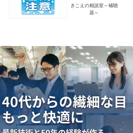
きこえの相談室～補聴
器～