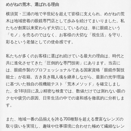
めがねの荒木、選ばれる理由
横須賀・三浦の地で半世紀を超えて皆様に支えられ、めがねの荒
木は地域密着の眼鏡専門店として歩みを続けてまいりました。私
たちが創業以来変わらず大切にしているのは、単に眼鏡という
「モノ」を売るのではなく、お客様の大切な「視生活」を守り、
彩るという老舗としての使命感です。
私たちが多くのお客様に選ばれ続けている最大の理由は、時代と
共に進化させてきた「圧倒的な専門技術」にあります。当店に
は、眼鏡作製のプロフェッショナルである国家資格「眼鏡作製技
能士」が在籍。古き良き職人魂を継承しながら、最新の光学理論
に基づいた独自の視機能テスト「荒木メソッド」を確立しまし
た。全18項目に及ぶ精密な検査では、数値だけでは測れない眼の
クセや疲労の原因、日常生活の中での違和感を徹底的に分析しま
す。
また、地域一番の品揃えを誇る700種類を超える豊富なレンズの
取り扱いを実現し、趣味や仕事環境に合わせた極めて繊細なレン