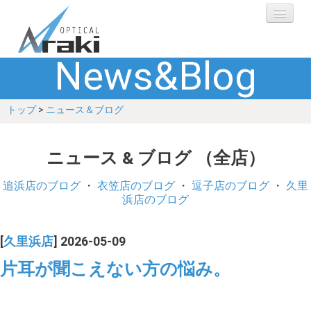
News&Blog
選ばれる理由
トップ
>
ニュース＆ブログ
ブランド
レンズ
ニュース & ブログ （全店）
補聴器
追浜店のブログ
・
衣笠店のブログ
・
逗子店のブログ
・
久里
浜店のブログ
ショップ
[
久里浜店
] 2026-05-09
Q&A
片耳が聞こえない方の悩み。
お客さまの声