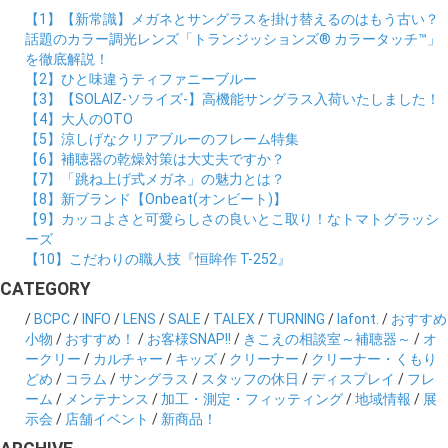
【1】【新常識】メガネとサングラスを掛け替えるのはもう古い？
話題のカラー調光レンズ「トランジッションズ® カラータッチ™」
を徹底解説！
【2】ひと味違うティファニーブルー
【3】【SOLAIZ-ソライズ-】高機能サングラス入荷いたしました！
【4】大人のOTO
【5】涼しげなクリアブルーのフレーム特集
【6】補聴器の乾燥対策は大丈夫ですか？
【7】「跳ね上げ式メガネ」の魅力とは？
【8】新ブランド【Onbeat(オンビート)】
【9】カッコよさと可愛らしさの良いとこ取り！なトマトグラッシ
ーズ
【10】こだわりの職人技『恒眸作 T-252』
CATEGORY
/
BCPC
/
INFO
/
LENS
/
SALE
/
TALEX
/
TURNING
/
lafont.
/
おすすめ
小物
/
おすすめ！
/
お客様SNAP!!
/
きこえの相談室～補聴器～
/
オ
ークリー
/
カルチャー
/
キッズ
/
クリーナー
/
クリーナー・くもり
どめ
/
コラム
/
サングラス
/
スタッフの休日
/
ディスプレイ
/
フレ
ーム
/
メンテナンス
/
加工・測定・フィッティング
/
地域情報
/
展
示会
/
店舗イベント
/
新商品！