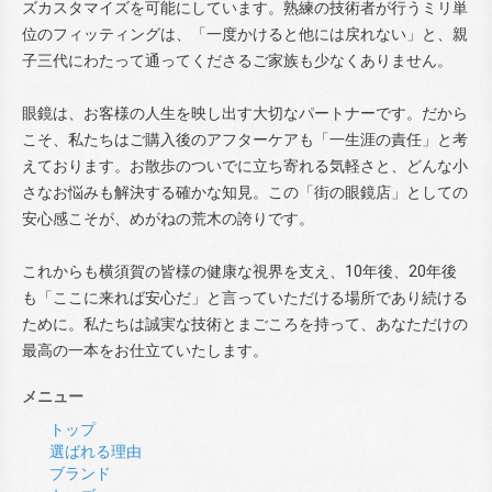
ズカスタマイズを可能にしています。熟練の技術者が行うミリ単
位のフィッティングは、「一度かけると他には戻れない」と、親
子三代にわたって通ってくださるご家族も少なくありません。
眼鏡は、お客様の人生を映し出す大切なパートナーです。だから
こそ、私たちはご購入後のアフターケアも「一生涯の責任」と考
えております。お散歩のついでに立ち寄れる気軽さと、どんな小
さなお悩みも解決する確かな知見。この「街の眼鏡店」としての
安心感こそが、めがねの荒木の誇りです。
これからも横須賀の皆様の健康な視界を支え、10年後、20年後
も「ここに来れば安心だ」と言っていただける場所であり続ける
ために。私たちは誠実な技術とまごころを持って、あなただけの
最高の一本をお仕立ていたします。
メニュー
トップ
選ばれる理由
ブランド