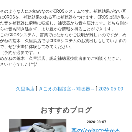
そのような人にお勧めなのがCROSシステムです。補聴効果がない耳
にCROSを、補聴効果のある耳に補聴器をつけます。CROSは聞き取っ
た音を補聴器に瞬時に転送し、補聴器から音を届けます。どちら側か
らの音も聞き逃さず、より豊かな情報を得ることができます。
このCROSシステム、言葉ではなかなかご説明が難しいのですが、め
がねの荒木 久里浜店ではCROSシステムのお貸出しもしていますの
で、ぜひ実際に体験してみてください。
（予約が必要です。）
めがねの荒木 久里浜店、認定補聴器技能者までご相談ください。
さいとうでした(^^)/
久里浜店
[
きこえの相談室～補聴器～
]
2026-05-09
おすすめブログ
2026-08-07
耳の穴が3Dで分かる