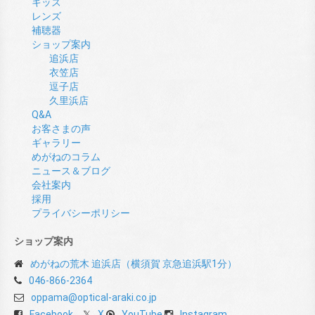
キッズ
レンズ
補聴器
ショップ案内
追浜店
衣笠店
逗子店
久里浜店
Q&A
お客さまの声
ギャラリー
めがねのコラム
ニュース＆ブログ
会社案内
採用
プライバシーポリシー
ショップ案内
めがねの荒木 追浜店（横須賀 京急追浜駅1分）
046-866-2364
oppama@optical-araki.co.jp
Facebook
X
YouTube
Instagram