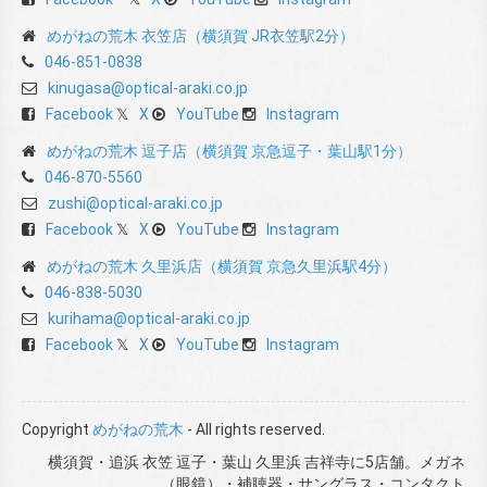
めがねの荒木 衣笠店（横須賀 JR衣笠駅2分）
046-851-0838
kinugasa@optical-araki.co.jp
Facebook
X
YouTube
Instagram
めがねの荒木 逗子店（横須賀 京急逗子・葉山駅1分）
046-870-5560
zushi@optical-araki.co.jp
Facebook
X
YouTube
Instagram
めがねの荒木 久里浜店（横須賀 京急久里浜駅4分）
046-838-5030
kurihama@optical-araki.co.jp
Facebook
X
YouTube
Instagram
Copyright
めがねの荒木
- All rights reserved.
横須賀・追浜 衣笠 逗子・葉山 久里浜 吉祥寺に5店舗。メガネ
（眼鏡）・補聴器・サングラス・コンタクト