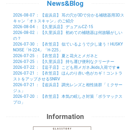
01月 (22)
02月 (24)
03月 (24)
04月 (24)
News&Blog
05月 (24)
06月 (15)
01月 (23)
02月 (19)
03月 (24)
04月 (25)
05月 (10)
01月 (24)
02月 (20)
03月 (25)
04月 (9)
2026-08-07
： 【追浜店】
耳の穴が3Dで分かる補聴器用3Dス
01月 (23)
02月 (30)
03月 (7)
キャン「オトスキャン」のご紹介
01月 (33)
02月 (7)
2026-08-04
： 【久里浜店】
デュアルCZ-15
01月 (9)
2026-08-02
： 【久里浜店】
初めての補聴器は何故騒がしい
の？
2026-07-30
： 【衣笠店】
似ているようで少し違う！HUSKY
NOISE「H-224」「H-225」
2026-07-25
： 【衣笠店】
夏と花火とメガネと
2026-07-25
： 【久里浜店】
持ち運び便利なクリーナー
2026-07-22
： 【逗子店】
こども用メガネJkids入荷です★
2026-07-21
： 【衣笠店】
ほんのり赤い色がカギ！コントラ
ストをアップさせるSNRV
2026-07-21
： 【追浜店】
調光レンズと相性抜群「ミクサー
ジュ」
2026-07-20
： 【衣笠店】
本気の眩しさ対策「ポラマックス
プロ」
Information