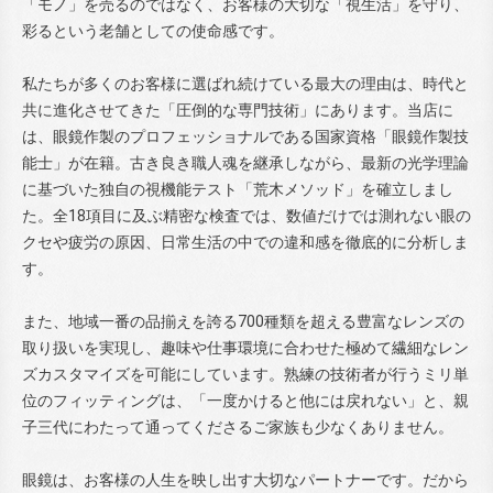
「モノ」を売るのではなく、お客様の大切な「視生活」を守り、
彩るという老舗としての使命感です。
私たちが多くのお客様に選ばれ続けている最大の理由は、時代と
共に進化させてきた「圧倒的な専門技術」にあります。当店に
は、眼鏡作製のプロフェッショナルである国家資格「眼鏡作製技
能士」が在籍。古き良き職人魂を継承しながら、最新の光学理論
に基づいた独自の視機能テスト「荒木メソッド」を確立しまし
た。全18項目に及ぶ精密な検査では、数値だけでは測れない眼の
クセや疲労の原因、日常生活の中での違和感を徹底的に分析しま
す。
また、地域一番の品揃えを誇る700種類を超える豊富なレンズの
取り扱いを実現し、趣味や仕事環境に合わせた極めて繊細なレン
ズカスタマイズを可能にしています。熟練の技術者が行うミリ単
位のフィッティングは、「一度かけると他には戻れない」と、親
子三代にわたって通ってくださるご家族も少なくありません。
眼鏡は、お客様の人生を映し出す大切なパートナーです。だから