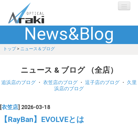
News&Blog
選ばれる理由
トップ
>
ニュース＆ブログ
ブランド
レンズ
ニュース & ブログ （全店）
補聴器
追浜店のブログ
・
衣笠店のブログ
・
逗子店のブログ
・
久里
浜店のブログ
ショップ
[
衣笠店
] 2026-03-18
Q&A
【RayBan】EVOLVEとは
お客さまの声