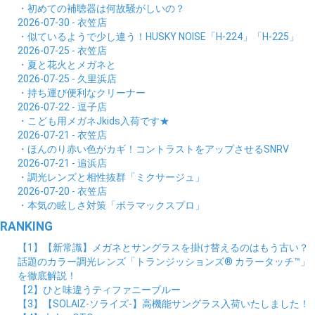
・初めての補聴器は何故騒がしいの？
2026-07-30 - 衣笠店
・似ているようで少し違う！HUSKY NOISE「H-224」「H-225」
2026-07-25 - 衣笠店
・夏と花火とメガネと
2026-07-25 - 久里浜店
・持ち運び便利なクリーナー
2026-07-22 - 逗子店
・こども用メガネJkids入荷です★
2026-07-21 - 衣笠店
・ほんのり赤い色がカギ！コントラストをアップさせるSNRV
2026-07-21 - 追浜店
・調光レンズと相性抜群「ミクサージュ」
2026-07-20 - 衣笠店
・本気の眩しさ対策「ポラマックスプロ」
RANKING
【1】【新常識】メガネとサングラスを掛け替えるのはもう古い？
話題のカラー調光レンズ「トランジッションズ® カラータッチ™」
を徹底解説！
【2】ひと味違うティファニーブルー
【3】【SOLAIZ-ソライズ-】高機能サングラス入荷いたしました！