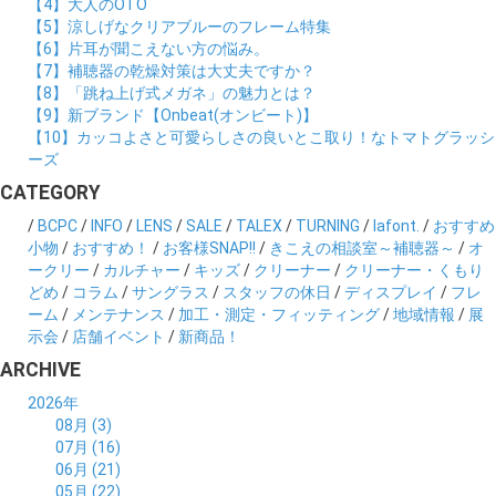
【4】大人のOTO
【5】涼しげなクリアブルーのフレーム特集
【6】片耳が聞こえない方の悩み。
【7】補聴器の乾燥対策は大丈夫ですか？
【8】「跳ね上げ式メガネ」の魅力とは？
【9】新ブランド【Onbeat(オンビート)】
【10】カッコよさと可愛らしさの良いとこ取り！なトマトグラッシ
ーズ
CATEGORY
/
BCPC
/
INFO
/
LENS
/
SALE
/
TALEX
/
TURNING
/
lafont.
/
おすすめ
小物
/
おすすめ！
/
お客様SNAP!!
/
きこえの相談室～補聴器～
/
オ
ークリー
/
カルチャー
/
キッズ
/
クリーナー
/
クリーナー・くもり
どめ
/
コラム
/
サングラス
/
スタッフの休日
/
ディスプレイ
/
フレ
ーム
/
メンテナンス
/
加工・測定・フィッティング
/
地域情報
/
展
示会
/
店舗イベント
/
新商品！
ARCHIVE
2026年
08月 (3)
07月 (16)
06月 (21)
05月 (22)