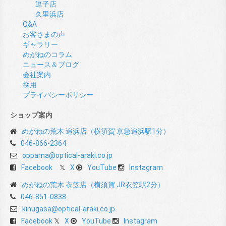
逗子店
久里浜店
Q&A
お客さまの声
ギャラリー
めがねのコラム
ニュース＆ブログ
会社案内
採用
プライバシーポリシー
ショップ案内
めがねの荒木 追浜店（横須賀 京急追浜駅1分）
046-866-2364
oppama@optical-araki.co.jp
Facebook
X
YouTube
Instagram
めがねの荒木 衣笠店（横須賀 JR衣笠駅2分）
046-851-0838
kinugasa@optical-araki.co.jp
Facebook
X
YouTube
Instagram