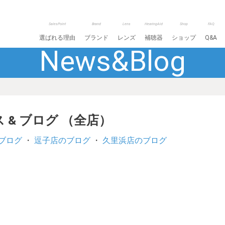
SalesPoint
Brand
Lens
HearingAid
Shop
FAQ
選ばれる理由
ブランド
レンズ
補聴器
ショップ
Q&A
News&Blog
 & ブログ （全店）
ブログ
・
逗子店のブログ
・
久里浜店のブログ