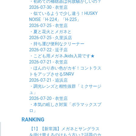
・初めての補聴器は何故騒がしいの？
2026-07-30 - 衣笠店
・似ているようで少し違う！HUSKY
NOISE「H-224」「H-225」
2026-07-25 - 衣笠店
・夏と花火とメガネと
2026-07-25 - 久里浜店
・持ち運び便利なクリーナー
2026-07-22 - 逗子店
・こども用メガネJkids入荷です★
2026-07-21 - 衣笠店
・ほんのり赤い色がカギ！コントラス
トをアップさせるSNRV
2026-07-21 - 追浜店
・調光レンズと相性抜群「ミクサージ
ュ」
2026-07-20 - 衣笠店
・本気の眩しさ対策「ポラマックスプ
ロ」
RANKING
【1】【新常識】メガネとサングラス
を掛け替えるのはもう古い？話題のカ