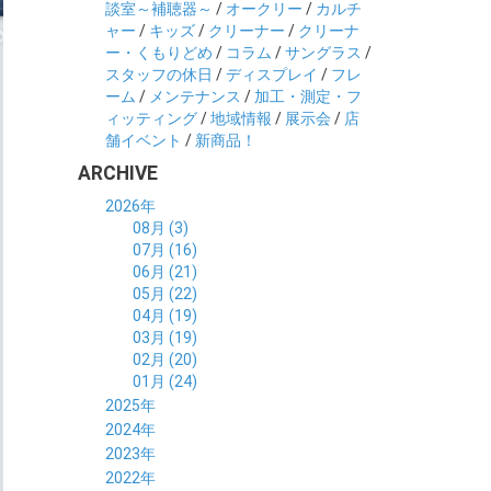
談室～補聴器～
/
オークリー
/
カルチ
ャー
/
キッズ
/
クリーナー
/
クリーナ
ー・くもりどめ
/
コラム
/
サングラス
/
スタッフの休日
/
ディスプレイ
/
フレ
ーム
/
メンテナンス
/
加工・測定・フ
ィッティング
/
地域情報
/
展示会
/
店
舗イベント
/
新商品！
ARCHIVE
2026年
08月 (3)
07月 (16)
06月 (21)
05月 (22)
04月 (19)
03月 (19)
02月 (20)
01月 (24)
2025年
12月 (14)
2024年
11月 (17)
12月 (19)
2023年
10月 (21)
11月 (21)
12月 (19)
2022年