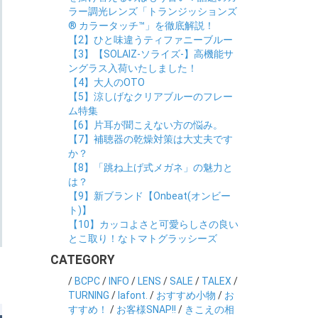
ラー調光レンズ「トランジッションズ
® カラータッチ™」を徹底解説！
【2】ひと味違うティファニーブルー
【3】【SOLAIZ-ソライズ-】高機能サ
ングラス入荷いたしました！
【4】大人のOTO
【5】涼しげなクリアブルーのフレー
ム特集
【6】片耳が聞こえない方の悩み。
【7】補聴器の乾燥対策は大丈夫です
か？
【8】「跳ね上げ式メガネ」の魅力と
は？
【9】新ブランド【Onbeat(オンビー
ト)】
【10】カッコよさと可愛らしさの良い
とこ取り！なトマトグラッシーズ
CATEGORY
/
BCPC
/
INFO
/
LENS
/
SALE
/
TALEX
/
TURNING
/
lafont.
/
おすすめ小物
/
お
すすめ！
/
お客様SNAP!!
/
きこえの相