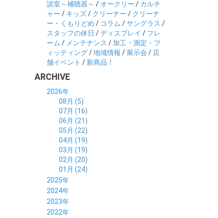
談室～補聴器～
/
オークリー
/
カルチ
ャー
/
キッズ
/
クリーナー
/
クリーナ
ー・くもりどめ
/
コラム
/
サングラス
/
スタッフの休日
/
ディスプレイ
/
フレ
ーム
/
メンテナンス
/
加工・測定・フ
ィッティング
/
地域情報
/
展示会
/
店
舗イベント
/
新商品！
ARCHIVE
2026年
08月 (5)
07月 (16)
06月 (21)
05月 (22)
04月 (19)
03月 (19)
02月 (20)
01月 (24)
2025年
12月 (14)
2024年
11月 (17)
12月 (19)
2023年
10月 (21)
11月 (21)
12月 (19)
2022年