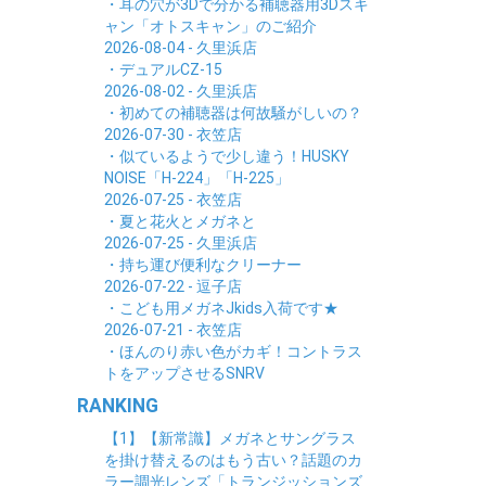
・耳の穴が3Dで分かる補聴器用3Dスキ
ャン「オトスキャン」のご紹介
2026-08-04 - 久里浜店
・デュアルCZ-15
2026-08-02 - 久里浜店
・初めての補聴器は何故騒がしいの？
2026-07-30 - 衣笠店
・似ているようで少し違う！HUSKY
NOISE「H-224」「H-225」
2026-07-25 - 衣笠店
・夏と花火とメガネと
2026-07-25 - 久里浜店
・持ち運び便利なクリーナー
2026-07-22 - 逗子店
・こども用メガネJkids入荷です★
2026-07-21 - 衣笠店
・ほんのり赤い色がカギ！コントラス
トをアップさせるSNRV
RANKING
【1】【新常識】メガネとサングラス
を掛け替えるのはもう古い？話題のカ
ラー調光レンズ「トランジッションズ