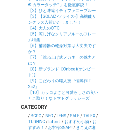
® カラータッチ™」を徹底解説！
【2】ひと味違うティファニーブルー
【3】【SOLAIZ-ソライズ-】高機能サ
ングラス入荷いたしました！
【4】大人のOTO
【5】涼しげなクリアブルーのフレー
ム特集
【6】補聴器の乾燥対策は大丈夫です
か？
【7】「跳ね上げ式メガネ」の魅力と
は？
【8】新ブランド【Onbeat(オンビー
ト)】
【9】こだわりの職人技『恒眸作 T-
252』
【10】カッコよさと可愛らしさの良い
とこ取り！なトマトグラッシーズ
CATEGORY
/
BCPC
/
INFO
/
LENS
/
SALE
/
TALEX
/
TURNING
/
lafont.
/
おすすめ小物
/
お
すすめ！
/
お客様SNAP!!
/
きこえの相