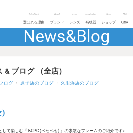
SalesPoint
Brand
Lens
HearingAid
Shop
FAQ
選ばれる理由
ブランド
レンズ
補聴器
ショップ
Q&A
News&Blog
 & ブログ （全店）
ブログ
・
逗子店のブログ
・
久里浜店のブログ
)
て楽しむ『 BCPC (ベセペセ) 』の素敵なフレームのご紹介です♪