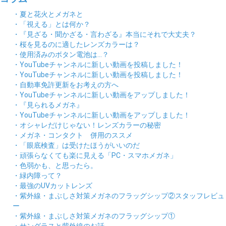
・夏と花火とメガネと
・「視える」とは何か？
・『見ざる・聞かざる・言わざる』本当にそれで大丈夫？
・桜を見るのに適したレンズカラーは？
・使用済みのボタン電池は…？
・YouTubeチャンネルに新しい動画を投稿しました！
・YouTubeチャンネルに新しい動画を投稿しました！
・自動車免許更新をお考えの方へ
・YouTubeチャンネルに新しい動画をアップしました！
・『見られるメガネ』
・YouTubeチャンネルに新しい動画をアップしました！
・オシャレだけじゃない！レンズカラーの秘密
・メガネ・コンタクト 併用のススメ
・「眼底検査」は受けたほうがいいのだ
・頑張らなくても楽に見える「PC・スマホメガネ」
・色弱かも、と思ったら。
・緑内障って？
・最強のUVカットレンズ
・紫外線・まぶしさ対策メガネのフラッグシップ②スタッフレビュ
ー
・紫外線・まぶしさ対策メガネのフラッグシップ①