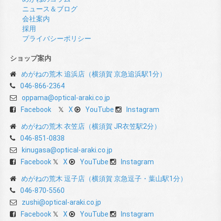
ニュース＆ブログ
会社案内
採用
プライバシーポリシー
ショップ案内
めがねの荒木 追浜店（横須賀 京急追浜駅1分）
046-866-2364
oppama@optical-araki.co.jp
Facebook
X
YouTube
Instagram
めがねの荒木 衣笠店（横須賀 JR衣笠駅2分）
046-851-0838
kinugasa@optical-araki.co.jp
Facebook
X
YouTube
Instagram
めがねの荒木 逗子店（横須賀 京急逗子・葉山駅1分）
046-870-5560
zushi@optical-araki.co.jp
Facebook
X
YouTube
Instagram