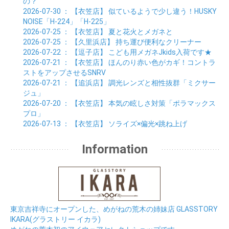
の？
2026-07-30
： 【衣笠店】
似ているようで少し違う！HUSKY
NOISE「H-224」「H-225」
2026-07-25
： 【衣笠店】
夏と花火とメガネと
2026-07-25
： 【久里浜店】
持ち運び便利なクリーナー
2026-07-22
： 【逗子店】
こども用メガネJkids入荷です★
2026-07-21
： 【衣笠店】
ほんのり赤い色がカギ！コントラ
ストをアップさせるSNRV
2026-07-21
： 【追浜店】
調光レンズと相性抜群「ミクサー
ジュ」
2026-07-20
： 【衣笠店】
本気の眩しさ対策「ポラマックス
プロ」
2026-07-13
： 【衣笠店】
ソライズ×偏光×跳ね上げ
Information
東京吉祥寺にオープンした、めがねの荒木の姉妹店 GLASSTORY
IKARA(グラストリー イカラ)