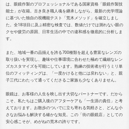
は、眼鏡作製のプロフェッショナルである国家資格「眼鏡作製技
能士」が在籍。古き良き職人魂を継承しながら、最新の光学理論
に基づいた独自の視機能テスト「荒木メソッド」を確立しまし
た。全18項目に及ぶ精密な検査では、数値だけでは測れない眼の
クセや疲労の原因、日常生活の中での違和感を徹底的に分析しま
す。
また、地域一番の品揃えを誇る700種類を超える豊富なレンズの
取り扱いを実現し、趣味や仕事環境に合わせた極めて繊細なレン
ズカスタマイズを可能にしています。熟練の技術者が行うミリ単
位のフィッティングは、「一度かけると他には戻れない」と、親
子三代にわたって通ってくださるご家族も少なくありません。
眼鏡は、お客様の人生を映し出す大切なパートナーです。だから
こそ、私たちはご購入後のアフターケアも「一生涯の責任」と考
えております。お散歩のついでに立ち寄れる気軽さと、どんな小
さなお悩みも解決する確かな知見。この「街の眼鏡店」としての
安心感こそが、めがねの荒木の誇りです。