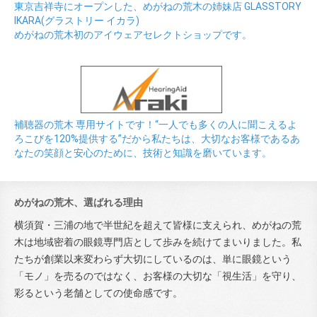
東京吉祥寺にオープンした、めがねの荒木の姉妹店 GLASSTORY
IKARA(グラストリー イカラ)
めがねの荒木初のアイウェアセレクトショップです。
補聴器の荒木 専用サイトです！“一人でも多くの人に聞こえるよ
ろこびを120%提供する”だから私たちは、大切なお客様であるあ
なたの笑顔と安心のために、技術と知識を磨いています。
めがねの荒木、選ばれる理由
横須賀・三浦の地で半世紀を超えて皆様に支えられ、めがねの荒
木は地域密着の眼鏡専門店として歩みを続けてまいりました。私
たちが創業以来変わらず大切にしているのは、単に眼鏡という
「モノ」を売るのではなく、お客様の大切な「視生活」を守り、
彩るという老舗としての使命感です。