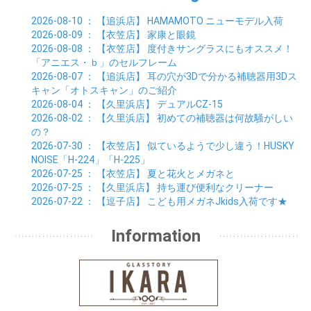
2026-08-10
： 【追浜店】
HAMAMOTO ニューモデル入荷
2026-08-09
： 【衣笠店】
家康と眼鏡
2026-08-08
： 【衣笠店】
度付きサングラスにもオススメ！
「アニエス・ｂ」のセルフレーム
2026-08-07
： 【追浜店】
耳の穴が3Dで分かる補聴器用3Dス
キャン「オトスキャン」のご紹介
2026-08-04
： 【久里浜店】
デュアルCZ-15
2026-08-02
： 【久里浜店】
初めての補聴器は何故騒がしい
の？
2026-07-30
： 【衣笠店】
似ているようで少し違う！HUSKY
NOISE「H-224」「H-225」
2026-07-25
： 【衣笠店】
夏と花火とメガネと
2026-07-25
： 【久里浜店】
持ち運び便利なクリーナー
2026-07-22
： 【逗子店】
こども用メガネJkids入荷です★
Information