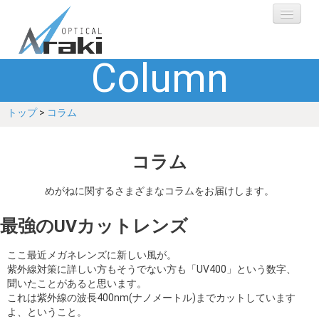
Column
選ばれる理由
トップ
>
コラム
ブランド
レンズ
コラム
補聴器
めがねに関するさまざまなコラムをお届けします。
最強のUVカットレンズ
ショップ
ここ最近メガネレンズに新しい風が。
Q&A
紫外線対策に詳しい方もそうでない方も「UV400」という数字、
聞いたことがあると思います。
これは紫外線の波長400nm(ナノメートル)までカットしています
お客さまの声
よ、ということ。