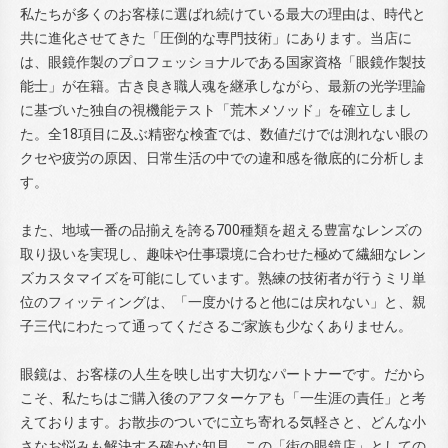
私たちが多くのお客様に選ばれ続けている最大の理由は、時代と
共に進化させてきた「圧倒的な専門技術」にあります。当店に
は、眼鏡作製のプロフェッショナルである国家資格「眼鏡作製技
能士」が在籍。古き良き職人魂を継承しながら、最新の光学理論
に基づいた独自の視機能テスト「荒木メソッド」を確立しまし
た。全18項目に及ぶ精密な検査では、数値だけでは測れない眼の
クセや疲労の原因、日常生活の中での違和感を徹底的に分析しま
す。
また、地域一番の品揃えを誇る700種類を超える豊富なレンズの
取り扱いを実現し、趣味や仕事環境に合わせた極めて繊細なレン
ズカスタマイズを可能にしています。熟練の技術者が行うミリ単
位のフィッティングは、「一度かけると他には戻れない」と、親
子三代にわたって通ってくださるご家族も少なくありません。
眼鏡は、お客様の人生を映し出す大切なパートナーです。だから
こそ、私たちはご購入後のアフターケアも「一生涯の責任」と考
えております。お散歩のついでに立ち寄れる気軽さと、どんな小
さなお悩みも解決する確かな知見。この「街の眼鏡店」としての