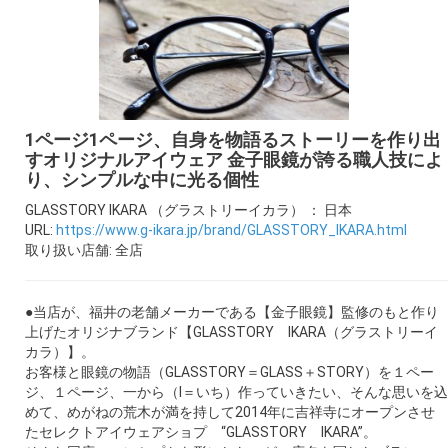
ギャラリー
コラム
ブログ
1ページ1ページ、自身を物語るストーリーを作り出
すオリジナルアイウェア 金子眼鏡が誇る職人技によ
り、シンプルな中に光る個性
採用
GLASSTORY IKARA （グラストリーイカラ） ： 日本
URL:
https://www.g-ikara.jp/brand/GLASSTORY_IKARA.html
取り扱い店舗: 全店
●当店が、福井の老舗メーカーである【金子眼鏡】監修のもと作り
上げたオリジナブランド【GLASSTORY IKARA（グラストリーイ
カラ）】。
お客様と眼鏡の物語（GLASSTORY＝GLASS＋STORY）を１ペー
ジ、１ページ、一から（I＝いち）作っていきたい、そんな思いを込
めて、めがねの荒木が満を持して2014年に吉祥寺にオープンさせ
たセレクトアイウェアショプ “GLASSTORY IKARA”。