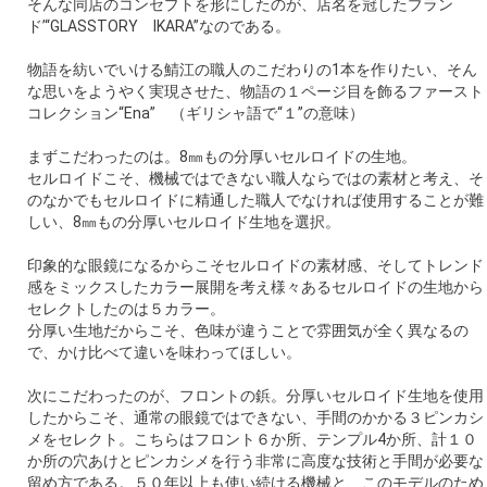
そんな同店のコンセプトを形にしたのが、店名を冠したブラン
ド’“GLASSTORY IKARA”なのである。
物語を紡いでいける鯖江の職人のこだわりの1本を作りたい、そん
な思いをようやく実現させた、物語の１ページ目を飾るファースト
コレクション“Ena” （ギリシャ語で“１”の意味）
まずこだわったのは。8㎜もの分厚いセルロイドの生地。
セルロイドこそ、機械ではできない職人ならではの素材と考え、そ
のなかでもセルロイドに精通した職人でなければ使用することが難
しい、8㎜もの分厚いセルロイド生地を選択。
印象的な眼鏡になるからこそセルロイドの素材感、そしてトレンド
感をミックスしたカラー展開を考え様々あるセルロイドの生地から
セレクトしたのは５カラー。
分厚い生地だからこそ、色味が違うことで雰囲気が全く異なるの
で、かけ比べて違いを味わってほしい。
次にこだわったのが、フロントの鋲。分厚いセルロイド生地を使用
したからこそ、通常の眼鏡ではできない、手間のかかる３ピンカシ
メをセレクト。こちらはフロント６か所、テンプル4か所、計１０
か所の穴あけとピンカシメを行う非常に高度な技術と手間が必要な
留め方である。５０年以上も使い続ける機械と、このモデルのため