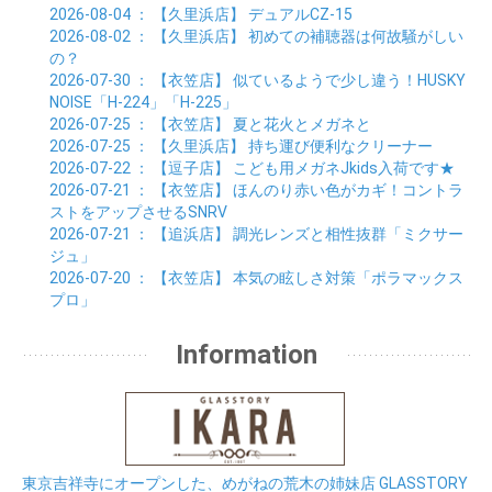
2026-08-04
： 【久里浜店】
デュアルCZ-15
2026-08-02
： 【久里浜店】
初めての補聴器は何故騒がしい
の？
2026-07-30
： 【衣笠店】
似ているようで少し違う！HUSKY
NOISE「H-224」「H-225」
2026-07-25
： 【衣笠店】
夏と花火とメガネと
2026-07-25
： 【久里浜店】
持ち運び便利なクリーナー
2026-07-22
： 【逗子店】
こども用メガネJkids入荷です★
2026-07-21
： 【衣笠店】
ほんのり赤い色がカギ！コントラ
ストをアップさせるSNRV
2026-07-21
： 【追浜店】
調光レンズと相性抜群「ミクサー
ジュ」
2026-07-20
： 【衣笠店】
本気の眩しさ対策「ポラマックス
プロ」
Information
東京吉祥寺にオープンした、めがねの荒木の姉妹店 GLASSTORY