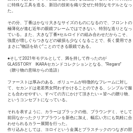
に特殊な工具を造る、新旧の技術を織り交ぜた特別なモデルとなっ
た。
その分、丁番はかなり大きなサイズのものになるので、フロントの
極薄化が進む近年の眼鏡フレームではできない、特別な造りとなっ
ている。また、大きな丁番×セルロイドの組み合わせだからこそ、
強度が増しぐらつきなどの破損も少なくなることで、長く愛用でき
まさに“物語を紡ぐ”ことのできる眼鏡である。
●そして2021年モデルとして、満を持して作ったのが
GLASSTORY IKARAセカンドコレクションとなる、“Regaro”
（贈り物の意味からの造語）
ファーストは厚みのある、ボリュームが特徴的なフレームに対し
て、セカンドは老若男女問わずかけることのできる、シンプルで服
とも合わせやすい、すべての方にかけて頂きたい＝皆への贈り物、
というコンセプトになっている。
それを表すように、カラーはブラックの他、ブラウンデミ、そして
前回なかったクリアブラウンを新色に加え、幅広い方にも気軽に合
わせられるカラー展開を行った。
作り込みとしては、ヨロイという金属とプラスチックのつなぎの部