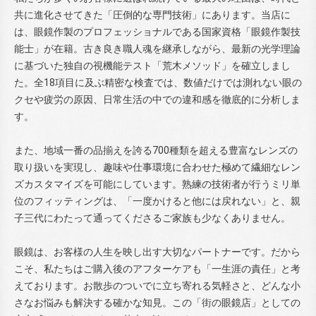
共に進化させてきた「圧倒的な専門技術」にあります。当店に
は、眼鏡作製のプロフェッショナルである国家資格「眼鏡作製技
能士」が在籍。古き良き職人魂を継承しながら、最新の光学理論
に基づいた独自の視機能テスト「荒木メソッド」を確立しまし
た。全18項目に及ぶ精密な検査では、数値だけでは測れない眼の
クセや疲労の原因、日常生活の中での違和感を徹底的に分析しま
す。
また、地域一番の品揃えを誇る700種類を超える豊富なレンズの
取り扱いを実現し、趣味や仕事環境に合わせた極めて繊細なレン
ズカスタマイズを可能にしています。熟練の技術者が行うミリ単
位のフィッティングは、「一度かけると他には戻れない」と、親
子三代にわたって通ってくださるご家族も少なくありません。
眼鏡は、お客様の人生を映し出す大切なパートナーです。だから
こそ、私たちはご購入後のアフターケアも「一生涯の責任」と考
えております。お散歩のついでに立ち寄れる気軽さと、どんな小
さなお悩みも解決する確かな知見。この「街の眼鏡店」としての