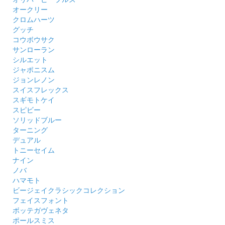
オークリー
クロムハーツ
グッチ
コウボウサク
サンローラン
シルエット
ジャポニスム
ジョンレノン
スイスフレックス
スギモトケイ
スピビー
ソリッドブルー
ターニング
デュアル
トニーセイム
ナイン
ノバ
ハマモト
ビージェイクラシックコレクション
フェイスフォント
ボッテガヴェネタ
ポールスミス