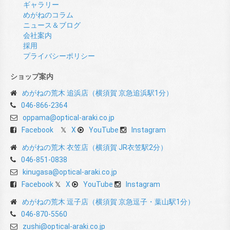
ギャラリー
めがねのコラム
ニュース＆ブログ
会社案内
採用
プライバシーポリシー
ショップ案内
めがねの荒木 追浜店（横須賀 京急追浜駅1分）
046-866-2364
oppama@optical-araki.co.jp
Facebook
X
YouTube
Instagram
めがねの荒木 衣笠店（横須賀 JR衣笠駅2分）
046-851-0838
kinugasa@optical-araki.co.jp
Facebook
X
YouTube
Instagram
めがねの荒木 逗子店（横須賀 京急逗子・葉山駅1分）
046-870-5560
zushi@optical-araki.co.jp