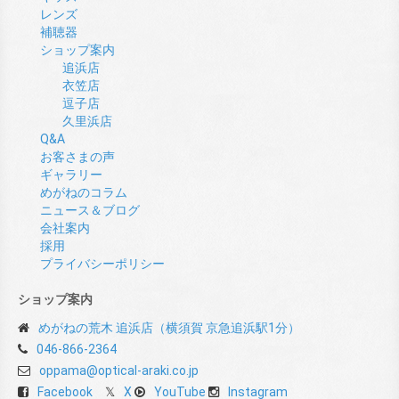
レンズ
補聴器
ショップ案内
追浜店
衣笠店
逗子店
久里浜店
Q&A
お客さまの声
ギャラリー
めがねのコラム
ニュース＆ブログ
会社案内
採用
プライバシーポリシー
ショップ案内
めがねの荒木 追浜店（横須賀 京急追浜駅1分）
046-866-2364
oppama@optical-araki.co.jp
Facebook
X
YouTube
Instagram