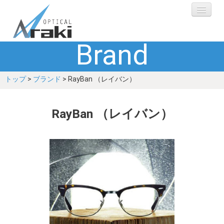
Brand
選ばれる理由
トップ
>
ブランド
> RayBan （レイバン）
ブランド
レンズ
RayBan （レイバン）
補聴器
ショップ
Q&A
お客さまの声