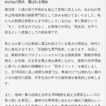
めがねの荒木、選ばれる理由
横須賀・三浦の地で半世紀を超えて皆様に支えられ、めがねの荒
木は地域密着の眼鏡専門店として歩みを続けてまいりました。私
たちが創業以来変わらず大切にしているのは、単に眼鏡という
「モノ」を売るのではなく、お客様の大切な「視生活」を守り、
彩るという老舗としての使命感です。
私たちが多くのお客様に選ばれ続けている最大の理由は、時代と
共に進化させてきた「圧倒的な専門技術」にあります。当店に
は、眼鏡作製のプロフェッショナルである国家資格「眼鏡作製技
能士」が在籍。古き良き職人魂を継承しながら、最新の光学理論
に基づいた独自の視機能テスト「荒木メソッド」を確立しまし
た。全18項目に及ぶ精密な検査では、数値だけでは測れない眼の
クセや疲労の原因、日常生活の中での違和感を徹底的に分析しま
す。
また、地域一番の品揃えを誇る700種類を超える豊富なレンズの
取り扱いを実現し、趣味や仕事環境に合わせた極めて繊細なレン