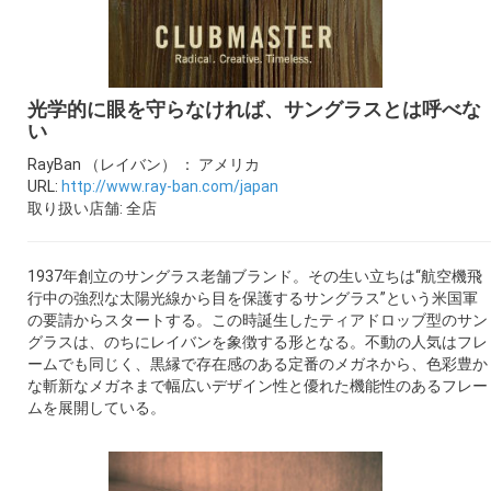
ギャラリー
コラム
光学的に眼を守らなければ、サングラスとは呼べな
い
ブログ
RayBan （レイバン） ： アメリカ
URL:
http://www.ray-ban.com/japan
採用
取り扱い店舗: 全店
1937年創立のサングラス老舗ブランド。その生い立ちは“航空機飛
行中の強烈な太陽光線から目を保護するサングラス”という米国軍
の要請からスタートする。この時誕生したティアドロッブ型のサン
グラスは、のちにレイバンを象徴する形となる。不動の人気はフレ
ームでも同じく、黒縁で存在感のある定番のメガネから、色彩豊か
な斬新なメガネまで幅広いデザイン性と優れた機能性のあるフレー
ムを展開している。