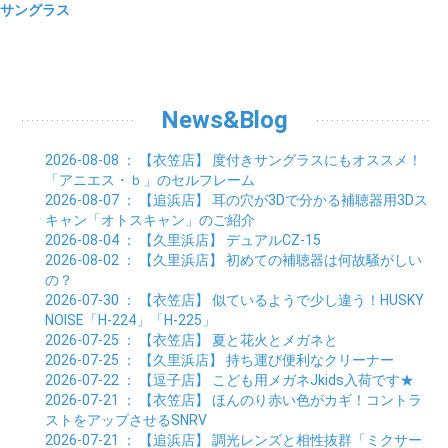
サングラス
News&Blog
2026-08-08
： 【衣笠店】
度付きサングラスにもオススメ！
「アニエス・ｂ」のセルフレーム
2026-08-07
： 【追浜店】
耳の穴が3Dで分かる補聴器用3Dス
キャン「オトスキャン」のご紹介
2026-08-04
： 【久里浜店】
デュアルCZ-15
2026-08-02
： 【久里浜店】
初めての補聴器は何故騒がしい
の？
2026-07-30
： 【衣笠店】
似ているようで少し違う！HUSKY
NOISE「H-224」「H-225」
2026-07-25
： 【衣笠店】
夏と花火とメガネと
2026-07-25
： 【久里浜店】
持ち運び便利なクリーナー
2026-07-22
： 【逗子店】
こども用メガネJkids入荷です★
2026-07-21
： 【衣笠店】
ほんのり赤い色がカギ！コントラ
ストをアップさせるSNRV
2026-07-21
： 【追浜店】
調光レンズと相性抜群「ミクサー