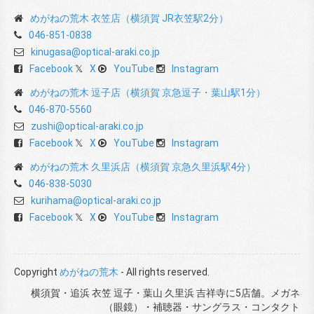
めがねの荒木 衣笠店（横須賀 JR衣笠駅2分）
046-851-0838
kinugasa@optical-araki.co.jp
Facebook
X
YouTube
Instagram
めがねの荒木 逗子店（横須賀 京急逗子・葉山駅1分）
046-870-5560
zushi@optical-araki.co.jp
Facebook
X
YouTube
Instagram
めがねの荒木 久里浜店（横須賀 京急久里浜駅4分）
046-838-5030
kurihama@optical-araki.co.jp
Facebook
X
YouTube
Instagram
Copyright
めがねの荒木
- All rights reserved.
横須賀・追浜 衣笠 逗子・葉山 久里浜 吉祥寺に5店舗。メガネ
（眼鏡）・補聴器・サングラス・コンタクト