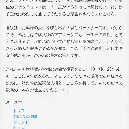
ズカスタマイズを可能にしています。熟練の技術者が行うミリ単
位のフィッティングは、「一度かけると他には戻れない」と、親
子三代にわたって通ってくださるご家族も少なくありません。
眼鏡は、お客様の人生を映し出す大切なパートナーです。だから
こそ、私たちはご購入後のアフターケアも「一生涯の責任」と考
えております。お散歩のついでに立ち寄れる気軽さと、どんな小
さなお悩みも解決する確かな知見。この「街の眼鏡店」としての
安心感こそが、めがねの荒木の誇りです。
これからも横須賀の皆様の健康な視界を支え、10年後、20年後
も「ここに来れば安心だ」と言っていただける場所であり続ける
ために。私たちは誠実な技術とまごころを持って、あなただけの
最高の一本をお仕立ていたします。
メニュー
トップ
選ばれる理由
ブランド
キッズ