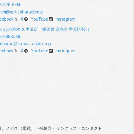
6-870-5560
shi@optical-araki.co.jp
cebook
X
YouTube
Instagram
がねの荒木 久里浜店（横須賀 京急久里浜駅4分）
6-838-5030
rihama@optical-araki.co.jp
cebook
X
YouTube
Instagram
5店舗。メガネ（眼鏡）・補聴器・サングラス・コンタクト