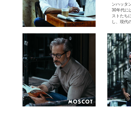
ンハッタ
30年代
ストたち
し、現代