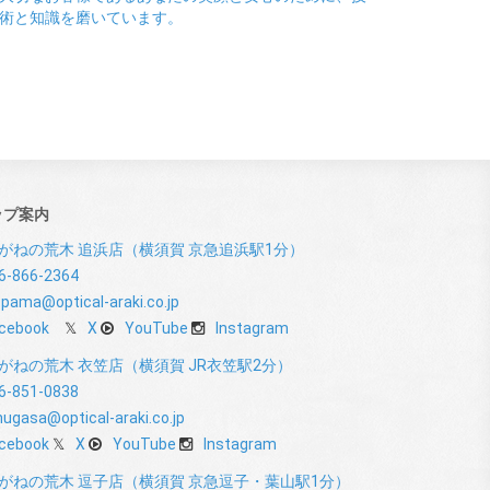
術と知識を磨いています。
ップ案内
がねの荒木 追浜店（横須賀 京急追浜駅1分）
6-866-2364
pama@optical-araki.co.jp
cebook
X
YouTube
Instagram
がねの荒木 衣笠店（横須賀 JR衣笠駅2分）
6-851-0838
nugasa@optical-araki.co.jp
cebook
X
YouTube
Instagram
がねの荒木 逗子店（横須賀 京急逗子・葉山駅1分）