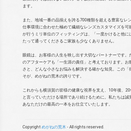
ます。
また、地域一番の品揃えを誇る700種類を超える豊富なレ
仕事環境に合わせた極めて繊細なレンズカスタマイズを可
が行うミリ単位のフィッティングは、「一度かけると他に
たって通ってくださるご家族も少なくありません。
眼鏡は、お客様の人生を映し出す大切なパートナーです。
のアフターケアも「一生涯の責任」と考えております。お
さと、どんな小さなお悩みも解決する確かな知見。この「
そが、めがねの荒木の誇りです。
これからも横須賀の皆様の健康な視界を支え、10年後、2
と言っていただける場所であり続けるために。私たちは誠
あなただけの最高の一本をお仕立ていたします。
Copyright
めがねの荒木
- All rights reserved.