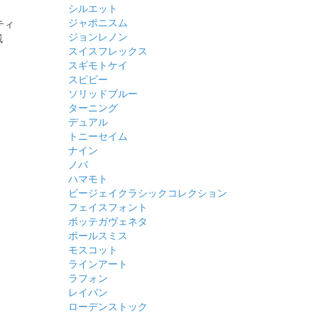
シルエット
ジャポニスム
ティ
ジョンレノン
残
スイスフレックス
スギモトケイ
スピビー
ソリッドブルー
ターニング
デュアル
トニーセイム
ナイン
ノバ
ハマモト
ビージェイクラシックコレクション
フェイスフォント
ボッテガヴェネタ
ポールスミス
モスコット
ラインアート
ラフォン
レイバン
ローデンストック