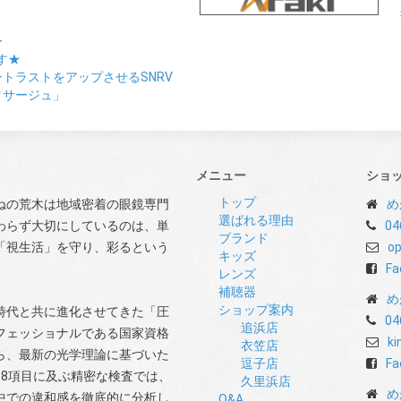
ー
す★
トラストをアップさせるSNRV
クサージュ」
メニュー
ショ
トップ
ねの荒木は地域密着の眼鏡専門
め
選ばれる理由
わらず大切にしているのは、単
04
ブランド
「視生活」を守り、彩るという
op
キッズ
Fa
レンズ
補聴器
め
ショップ案内
時代と共に進化させてきた「圧
04
追浜店
フェッショナルである国家資格
ki
衣笠店
ら、最新の光学理論に基づいた
逗子店
Fa
8項目に及ぶ精密な検査では、
久里浜店
め
中での違和感を徹底的に分析し
Q&A