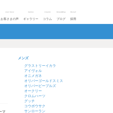
User Voice
Gallery
Column
News&Blog
Recruit
お客さまの声
ギャラリー
コラム
ブログ
採用
メンズ
グラストリーイカラ
アイヴォル
オニメガネ
オリバーゴールドスミス
オリバーピープルズ
オークリー
クロムハーツ
グッチ
コウボウサク
サンローラン
ーマ