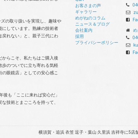
04
お客さまの声
ギャラリー
zu
めがねのコラム
Fa
ンズの取り扱いを実現し、趣味や
ニュース＆ブログ
能にしています。熟練の技術者
会社案内
め
は戻れない」と、親子三代にわ
採用
04
プライバシーポリシー
ku
Fa
だからこそ、私たちはご購入後
散歩のついでに立ち寄れる気軽
街の眼鏡店」としての安心感こ
0年後も「ここに来れば安心だ」
実な技術とまごころを持って、
横須賀・追浜 衣笠 逗子・葉山 久里浜 吉祥寺に