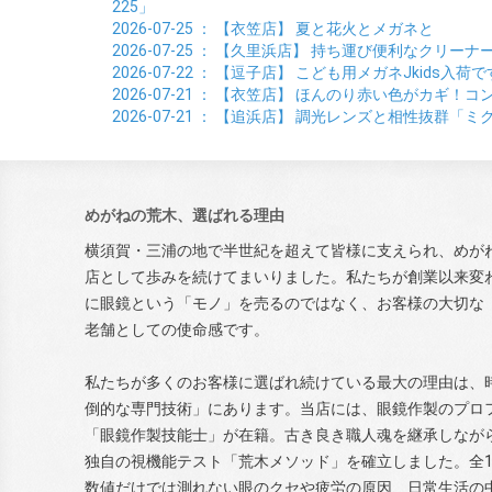
225」
2026-07-25
： 【衣笠店】
夏と花火とメガネと
2026-07-25
： 【久里浜店】
持ち運び便利なクリーナ
2026-07-22
： 【逗子店】
こども用メガネJkids入荷で
2026-07-21
： 【衣笠店】
ほんのり赤い色がカギ！コン
2026-07-21
： 【追浜店】
調光レンズと相性抜群「ミ
めがねの荒木、選ばれる理由
横須賀・三浦の地で半世紀を超えて皆様に支えられ、めが
店として歩みを続けてまいりました。私たちが創業以来変
に眼鏡という「モノ」を売るのではなく、お客様の大切な
老舗としての使命感です。
私たちが多くのお客様に選ばれ続けている最大の理由は、
倒的な専門技術」にあります。当店には、眼鏡作製のプロ
「眼鏡作製技能士」が在籍。古き良き職人魂を継承しなが
独自の視機能テスト「荒木メソッド」を確立しました。全1
数値だけでは測れない眼のクセや疲労の原因、日常生活の