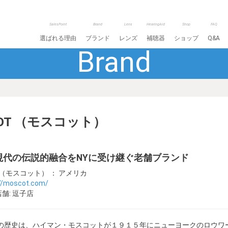
SalesPoint
Brand
Lens
HearingAid
Shop
FAQ
選ばれる理由
ブランド
レンズ
補聴器
ショップ
Q&A
Brand
COT （モスコット）
現代の伝説的融合をNYに受け継ぐ老舗ブランド
T （モスコット） ： アメリカ
://moscot.com/
舗: 逗子店
OTの歴史は、ハイマン・モスコットが１９１５年にニューヨークのロウワ