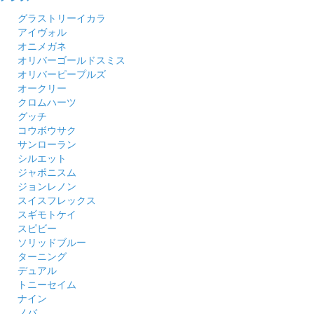
グラストリーイカラ
アイヴォル
オニメガネ
オリバーゴールドスミス
オリバーピープルズ
オークリー
クロムハーツ
グッチ
コウボウサク
サンローラン
シルエット
ジャポニスム
ジョンレノン
スイスフレックス
スギモトケイ
スピビー
ソリッドブルー
ターニング
デュアル
トニーセイム
ナイン
ノバ