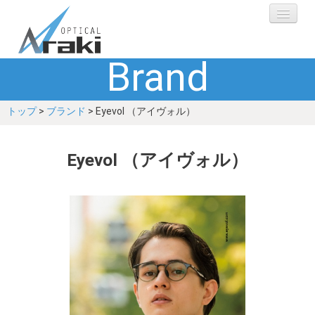
Brand
選ばれる理由
トップ
>
ブランド
> Eyevol （アイヴォル）
ブランド
レンズ
Eyevol （アイヴォル）
補聴器
ショップ
Q&A
お客さまの声