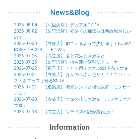
News&Blog
2026-08-04
： 【久里浜店】
デュアルCZ-15
2026-08-02
： 【久里浜店】
初めての補聴器は何故騒がしい
の？
2026-07-30
： 【衣笠店】
似ているようで少し違う！HUSKY
NOISE「H-224」「H-225」
2026-07-25
： 【衣笠店】
夏と花火とメガネと
2026-07-25
： 【久里浜店】
持ち運び便利なクリーナー
2026-07-22
： 【逗子店】
こども用メガネJkids入荷です★
2026-07-21
： 【衣笠店】
ほんのり赤い色がカギ！コントラ
ストをアップさせるSNRV
2026-07-21
： 【追浜店】
調光レンズと相性抜群「ミクサー
ジュ」
2026-07-20
： 【衣笠店】
本気の眩しさ対策「ポラマックス
プロ」
2026-07-13
： 【衣笠店】
ソライズ×偏光×跳ね上げ
Information