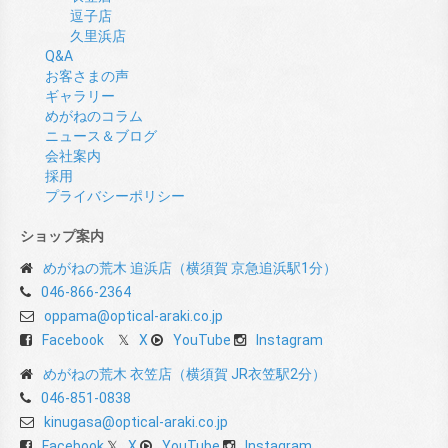
逗子店
久里浜店
Q&A
お客さまの声
ギャラリー
めがねのコラム
ニュース＆ブログ
会社案内
採用
プライバシーポリシー
ショップ案内
めがねの荒木 追浜店（横須賀 京急追浜駅1分）
046-866-2364
oppama@optical-araki.co.jp
Facebook
X
YouTube
Instagram
めがねの荒木 衣笠店（横須賀 JR衣笠駅2分）
046-851-0838
kinugasa@optical-araki.co.jp
Facebook
X
YouTube
Instagram