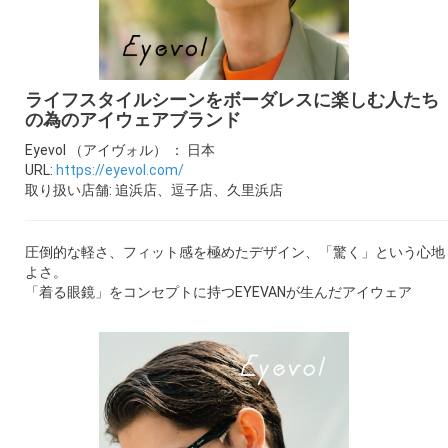
ギャラリー
コラム
ライフスタイルシーンをボーダレスに楽しむ人たち
の為のアイウェアブランド
ブログ
Eyevol （アイヴォル） ： 日本
URL:
https://eyevol.com/
採用
取り扱い店舗: 追浜店、逗子店、久里浜店
圧倒的な軽さ、フィット感を極めたデザイン、「驚く」という心地
よさ。
「着る眼鏡」をコンセプトに持つEYEVANが生んだアイウェア