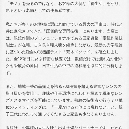
「モノ」を売るのではなく、お客様の大切な「視生活」を守り、
彩るという老舗としての使命感です。
私たちが多くのお客様に選ばれ続けている最大の理由は、時代と
共に進化させてきた「圧倒的な専門技術」にあります。当店に
は、眼鏡作製のプロフェッショナルである国家資格「眼鏡作製技
能士」が在籍。古き良き職人魂を継承しながら、最新の光学理論
に基づいた独自の視機能テスト「荒木メソッド」を確立しまし
た。全18項目に及ぶ精密な検査では、数値だけでは測れない眼の
クセや疲労の原因、日常生活の中での違和感を徹底的に分析しま
す。
また、地域一番の品揃えを誇る700種類を超える豊富なレンズの
取り扱いを実現し、趣味や仕事環境に合わせた極めて繊細なレン
ズカスタマイズを可能にしています。熟練の技術者が行うミリ単
位のフィッティングは、「一度かけると他には戻れない」と、親
子三代にわたって通ってくださるご家族も少なくありません。
眼鏡は、お客様の人生を映し出す大切なパートナーです。だから