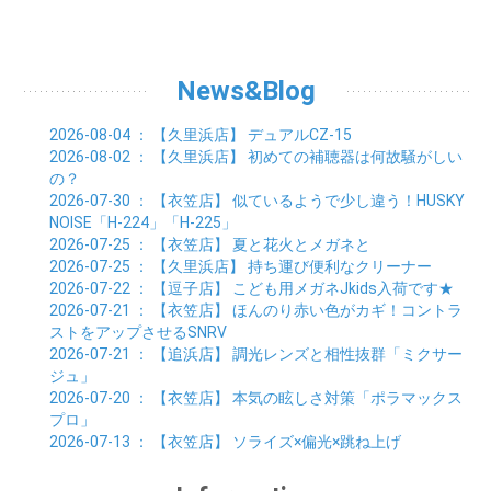
News&Blog
2026-08-04
： 【久里浜店】
デュアルCZ-15
2026-08-02
： 【久里浜店】
初めての補聴器は何故騒がしい
の？
2026-07-30
： 【衣笠店】
似ているようで少し違う！HUSKY
NOISE「H-224」「H-225」
2026-07-25
： 【衣笠店】
夏と花火とメガネと
2026-07-25
： 【久里浜店】
持ち運び便利なクリーナー
2026-07-22
： 【逗子店】
こども用メガネJkids入荷です★
2026-07-21
： 【衣笠店】
ほんのり赤い色がカギ！コントラ
ストをアップさせるSNRV
2026-07-21
： 【追浜店】
調光レンズと相性抜群「ミクサー
ジュ」
2026-07-20
： 【衣笠店】
本気の眩しさ対策「ポラマックス
プロ」
2026-07-13
： 【衣笠店】
ソライズ×偏光×跳ね上げ