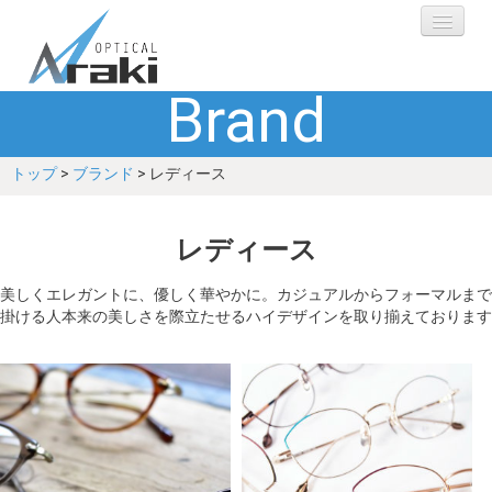
Brand
選ばれる理由
トップ
>
ブランド
> レディース
ブランド
レンズ
レディース
補聴器
美しくエレガントに、優しく華やかに。カジュアルからフォーマルまで
掛ける人本来の美しさを際立たせるハイデザインを取り揃えております
ショップ
Q&A
お客さまの声