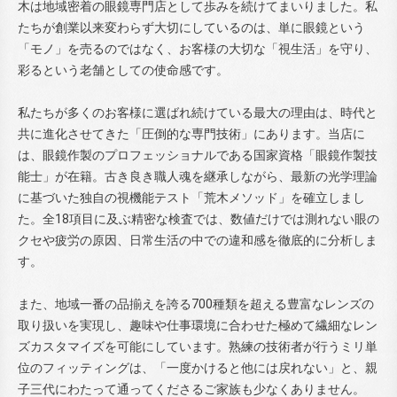
木は地域密着の眼鏡専門店として歩みを続けてまいりました。私
たちが創業以来変わらず大切にしているのは、単に眼鏡という
「モノ」を売るのではなく、お客様の大切な「視生活」を守り、
彩るという老舗としての使命感です。
私たちが多くのお客様に選ばれ続けている最大の理由は、時代と
共に進化させてきた「圧倒的な専門技術」にあります。当店に
は、眼鏡作製のプロフェッショナルである国家資格「眼鏡作製技
能士」が在籍。古き良き職人魂を継承しながら、最新の光学理論
に基づいた独自の視機能テスト「荒木メソッド」を確立しまし
た。全18項目に及ぶ精密な検査では、数値だけでは測れない眼の
クセや疲労の原因、日常生活の中での違和感を徹底的に分析しま
す。
また、地域一番の品揃えを誇る700種類を超える豊富なレンズの
取り扱いを実現し、趣味や仕事環境に合わせた極めて繊細なレン
ズカスタマイズを可能にしています。熟練の技術者が行うミリ単
位のフィッティングは、「一度かけると他には戻れない」と、親
子三代にわたって通ってくださるご家族も少なくありません。