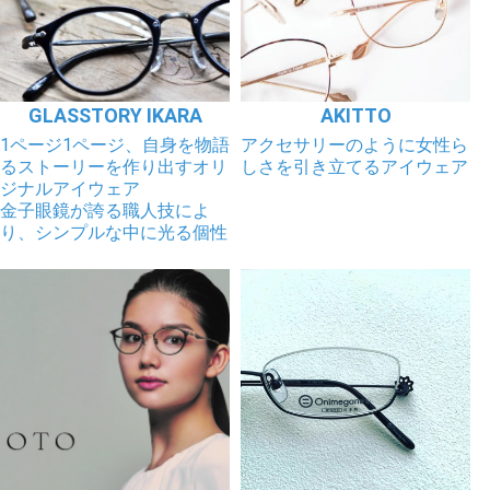
ギャラリー
コラム
GLASSTORY IKARA
AKITTO
ブログ
1ページ1ページ、自身を物語
アクセサリーのように女性ら
るストーリーを作り出すオリ
しさを引き立てるアイウェア
ジナルアイウェア
採用
金子眼鏡が誇る職人技によ
り、シンプルな中に光る個性