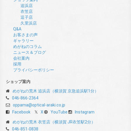
追浜店
衣笠店
逗子店
久里浜店
Q&A
お客さまの声
ギャラリー
めがねのコラム
ニュース＆ブログ
会社案内
採用
プライバシーポリシー
ショップ案内
めがねの荒木 追浜店（横須賀 京急追浜駅1分）
046-866-2364
oppama@optical-araki.co.jp
Facebook
X
YouTube
Instagram
めがねの荒木 衣笠店（横須賀 JR衣笠駅2分）
046-851-0838