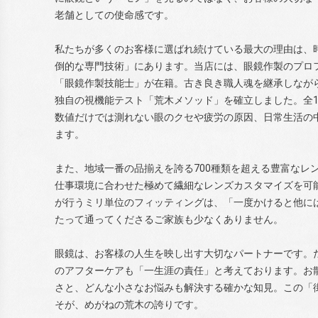
老舗としての使命感です。
私たちが多くのお客様に選ばれ続けている最大の理由は、
倒的な専門技術」にあります。当店には、眼鏡作製のプロ
「眼鏡作製技能士」が在籍。古き良き職人魂を継承しなが
独自の視機能テスト「荒木メソッド」を確立しました。全1
数値だけでは測れない眼のクセや疲労の原因、日常生活の
ます。
また、地域一番の品揃えを誇る700種類を超える豊富なレ
仕事環境に合わせた極めて繊細なレンズカスタマイズを可
が行うミリ単位のフィッティングは、「一度かけると他に
たって通ってくださるご家族も少なくありません。
眼鏡は、お客様の人生を映し出す大切なパートナーです。
のアフターケアも「一生涯の責任」と考えております。お
さと、どんな小さなお悩みも解決する確かな知見。この「
そが、めがねの荒木の誇りです。