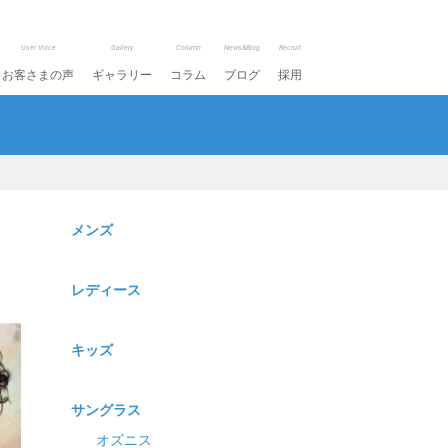
User Voice
Gallery
Column
News&Blog
Recruit
お客さまの声
ギャラリー
コラム
ブログ
採用
メンズ
レディース
キッズ
サングラス
オズニス