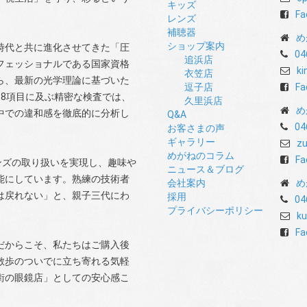
キッズ
Fa
レンズ
補聴器
め
ショップ案内
時代と共に進化させてきた「圧
04
追浜店
フェッショナルである国家資格
ki
衣笠店
ら、最新の光学理論に基づいた
逗子店
Fa
8項目に及ぶ精密な検査では、
久里浜店
め
中での違和感を徹底的に分析し
Q&A
04
お客さまの声
ギャラリー
zu
めがねのコラム
Fa
ンズの取り扱いを実現し、趣味や
ニュース＆ブログ
能にしています。熟練の技術者
会社案内
め
は戻れない」と、親子三代にわ
採用
04
プライバシーポリシー
ku
Fa
だからこそ、私たちはご購入後
散歩のついでに立ち寄れる気軽
街の眼鏡店」としての安心感こ