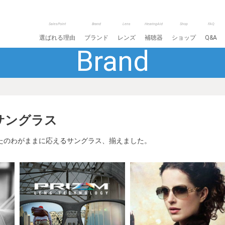
SalesPoint
Brand
Lens
HearingAid
Shop
FAQ
選ばれる理由
ブランド
レンズ
補聴器
ショップ
Q&A
Brand
サングラス
たのわがままに応えるサングラス、揃えました。