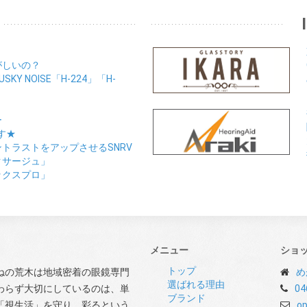
がしいの？
Y NOISE「H-224」「H-
ー
す★
トラストをアップさせるSNRV
クサージュ」
ックスプロ」
メニュー
ショ
トップ
ねの荒木は地域密着の眼鏡専門
め
選ばれる理由
わらず大切にしているのは、単
04
ブランド
「視生活」を守り、彩るという
op