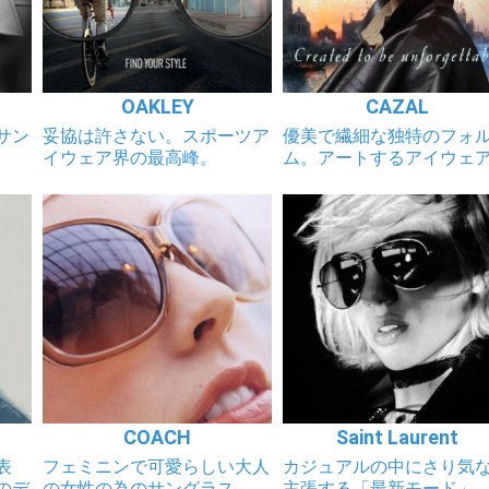
OAKLEY
CAZAL
サン
妥協は許さない。スポーツア
優美で繊細な独特のフォ
イウェア界の最高峰。
ム。アートするアイウェ
COACH
Saint Laurent
表
フェミニンで可愛らしい大人
カジュアルの中にさり気
のデ
の女性の為のサングラス
主張する「最新モード」