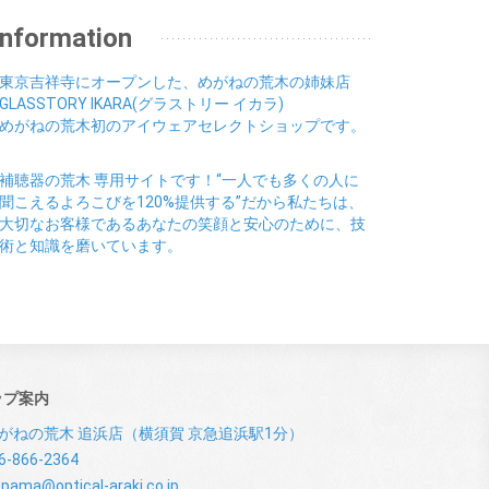
Information
東京吉祥寺にオープンした、めがねの荒木の姉妹店
GLASSTORY IKARA(グラストリー イカラ)
めがねの荒木初のアイウェアセレクトショップです。
補聴器の荒木 専用サイトです！“一人でも多くの人に
聞こえるよろこびを120%提供する”だから私たちは、
大切なお客様であるあなたの笑顔と安心のために、技
術と知識を磨いています。
ップ案内
がねの荒木 追浜店（横須賀 京急追浜駅1分）
6-866-2364
pama@optical-araki.co.jp