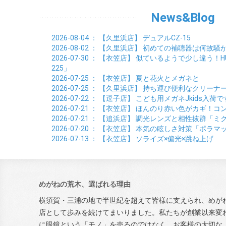
News&Blog
2026-08-04
： 【久里浜店】
デュアルCZ-15
2026-08-02
： 【久里浜店】
初めての補聴器は何故騒
2026-07-30
： 【衣笠店】
似ているようで少し違う！HUSK
225」
2026-07-25
： 【衣笠店】
夏と花火とメガネと
2026-07-25
： 【久里浜店】
持ち運び便利なクリーナ
2026-07-22
： 【逗子店】
こども用メガネJkids入荷で
2026-07-21
： 【衣笠店】
ほんのり赤い色がカギ！コン
2026-07-21
： 【追浜店】
調光レンズと相性抜群「ミ
2026-07-20
： 【衣笠店】
本気の眩しさ対策「ポラマ
2026-07-13
： 【衣笠店】
ソライズ×偏光×跳ね上げ
めがねの荒木、選ばれる理由
横須賀・三浦の地で半世紀を超えて皆様に支えられ、めが
店として歩みを続けてまいりました。私たちが創業以来変
に眼鏡という「モノ」を売るのではなく、お客様の大切な