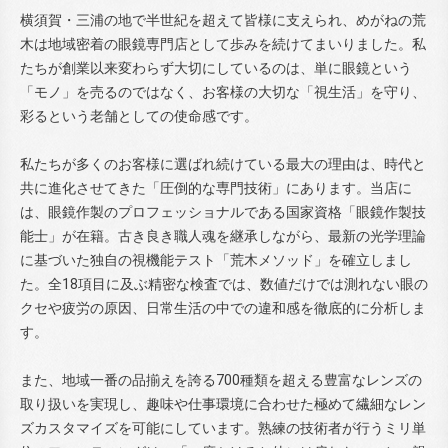
横須賀・三浦の地で半世紀を超えて皆様に支えられ、めがねの荒
木は地域密着の眼鏡専門店として歩みを続けてまいりました。私
たちが創業以来変わらず大切にしているのは、単に眼鏡という
「モノ」を売るのではなく、お客様の大切な「視生活」を守り、
彩るという老舗としての使命感です。
私たちが多くのお客様に選ばれ続けている最大の理由は、時代と
共に進化させてきた「圧倒的な専門技術」にあります。当店に
は、眼鏡作製のプロフェッショナルである国家資格「眼鏡作製技
能士」が在籍。古き良き職人魂を継承しながら、最新の光学理論
に基づいた独自の視機能テスト「荒木メソッド」を確立しまし
た。全18項目に及ぶ精密な検査では、数値だけでは測れない眼の
クセや疲労の原因、日常生活の中での違和感を徹底的に分析しま
す。
また、地域一番の品揃えを誇る700種類を超える豊富なレンズの
取り扱いを実現し、趣味や仕事環境に合わせた極めて繊細なレン
ズカスタマイズを可能にしています。熟練の技術者が行うミリ単