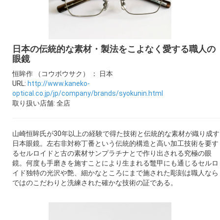
ギャラリー
コラム
日本の伝統的な素材・製法をこよなく愛する職人の
眼鏡
ブログ
恒眸作 （コウボウサク） ： 日本
URL:
http://www.kaneko-
採用
optical.co.jp/jp/company/brands/syokunin.html
取り扱い店舗: 全店
山崎恒眸氏が30年以上の経験で得た技術と伝統的な素材が織り成す
日本眼鏡。左右非対称丁番という伝統的構造と高い加工技術を要す
るセルロイドと古の素材サンプラチナとで作り出される究極の眼
鏡。何度も手磨きを施すことにより生まれる鼈甲にも通じるセルロ
イド独特の光沢や艶、細かなところにまで施された彫刻は職人なら
ではのこだわりと洗練された確かな技術の証である。