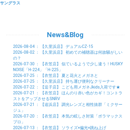
サングラス
News&Blog
2026-08-04
： 【久里浜店】
デュアルCZ-15
2026-08-02
： 【久里浜店】
初めての補聴器は何故騒がしい
の？
2026-07-30
： 【衣笠店】
似ているようで少し違う！HUSKY
NOISE「H-224」「H-225」
2026-07-25
： 【衣笠店】
夏と花火とメガネと
2026-07-25
： 【久里浜店】
持ち運び便利なクリーナー
2026-07-22
： 【逗子店】
こども用メガネJkids入荷です★
2026-07-21
： 【衣笠店】
ほんのり赤い色がカギ！コントラ
ストをアップさせるSNRV
2026-07-21
： 【追浜店】
調光レンズと相性抜群「ミクサー
ジュ」
2026-07-20
： 【衣笠店】
本気の眩しさ対策「ポラマックス
プロ」
2026-07-13
： 【衣笠店】
ソライズ×偏光×跳ね上げ