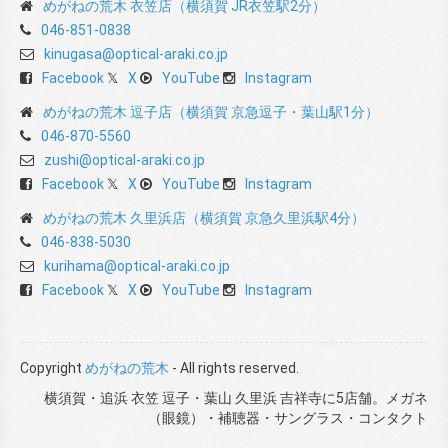
めがねの荒木 衣笠店（横須賀 JR衣笠駅2分）
046-851-0838
kinugasa@optical-araki.co.jp
Facebook
X
YouTube
Instagram
めがねの荒木 逗子店（横須賀 京急逗子・葉山駅1分）
046-870-5560
zushi@optical-araki.co.jp
Facebook
X
YouTube
Instagram
めがねの荒木 久里浜店（横須賀 京急久里浜駅4分）
046-838-5030
kurihama@optical-araki.co.jp
Facebook
X
YouTube
Instagram
Copyright
めがねの荒木
- All rights reserved.
横須賀・追浜 衣笠 逗子・葉山 久里浜 吉祥寺に5店舗。メガネ
（眼鏡）・補聴器・サングラス・コンタクト