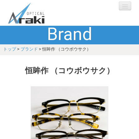
Brand
選ばれる理由
トップ
>
ブランド
> 恒眸作 （コウボウサク）
ブランド
レンズ
恒眸作 （コウボウサク）
補聴器
ショップ
Q&A
お客さまの声