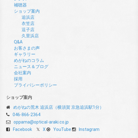
補聴器
ショップ案内
追浜店
衣笠店
逗子店
久里浜店
Q&A
お客さまの声
ギャラリー
めがねのコラム
ニュース＆ブログ
会社案内
採用
プライバシーポリシー
ショップ案内
めがねの荒木 追浜店（横須賀 京急追浜駅1分）
046-866-2364
oppama@optical-araki.co.jp
Facebook
X
YouTube
Instagram