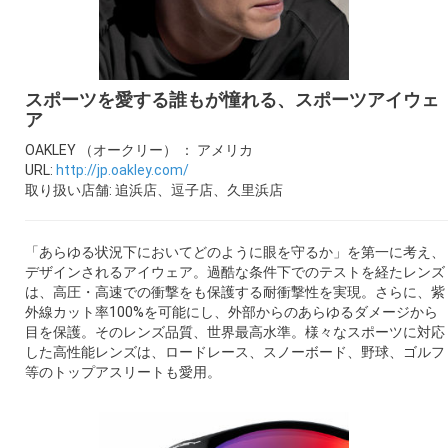
ギャラリー
コラム
スポーツを愛する誰もが憧れる、スポーツアイウェ
ア
ブログ
OAKLEY （オークリー） ： アメリカ
URL:
http://jp.oakley.com/
採用
取り扱い店舗: 追浜店、逗子店、久里浜店
「あらゆる状況下においてどのように眼を守るか」を第一に考え、
デザインされるアイウェア。過酷な条件下でのテストを経たレンズ
は、高圧・高速での衝撃をも保護する耐衝撃性を実現。さらに、紫
外線カット率100%を可能にし、外部からのあらゆるダメージから
目を保護。そのレンズ品質、世界最高水準。様々なスポーツに対応
した高性能レンズは、ロードレース、スノーボード、野球、ゴルフ
等のトップアスリートも愛用。