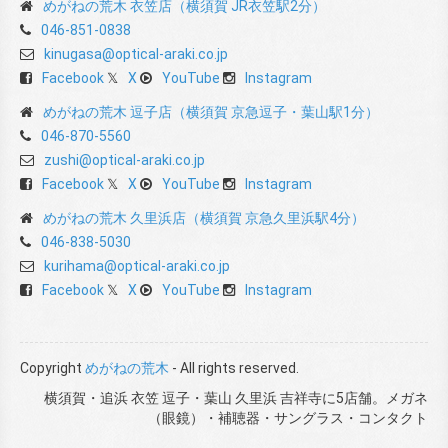
めがねの荒木 衣笠店（横須賀 JR衣笠駅2分）
046-851-0838
kinugasa@optical-araki.co.jp
Facebook
X
YouTube
Instagram
めがねの荒木 逗子店（横須賀 京急逗子・葉山駅1分）
046-870-5560
zushi@optical-araki.co.jp
Facebook
X
YouTube
Instagram
めがねの荒木 久里浜店（横須賀 京急久里浜駅4分）
046-838-5030
kurihama@optical-araki.co.jp
Facebook
X
YouTube
Instagram
Copyright
めがねの荒木
- All rights reserved.
横須賀・追浜 衣笠 逗子・葉山 久里浜 吉祥寺に5店舗。メガネ
（眼鏡）・補聴器・サングラス・コンタクト