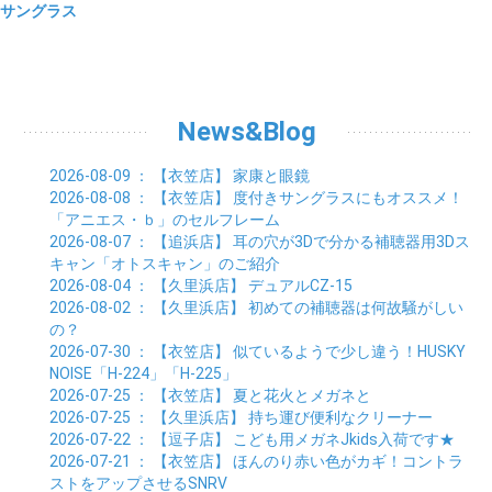
サングラス
News&Blog
2026-08-09
： 【衣笠店】
家康と眼鏡
2026-08-08
： 【衣笠店】
度付きサングラスにもオススメ！
「アニエス・ｂ」のセルフレーム
2026-08-07
： 【追浜店】
耳の穴が3Dで分かる補聴器用3Dス
キャン「オトスキャン」のご紹介
2026-08-04
： 【久里浜店】
デュアルCZ-15
2026-08-02
： 【久里浜店】
初めての補聴器は何故騒がしい
の？
2026-07-30
： 【衣笠店】
似ているようで少し違う！HUSKY
NOISE「H-224」「H-225」
2026-07-25
： 【衣笠店】
夏と花火とメガネと
2026-07-25
： 【久里浜店】
持ち運び便利なクリーナー
2026-07-22
： 【逗子店】
こども用メガネJkids入荷です★
2026-07-21
： 【衣笠店】
ほんのり赤い色がカギ！コントラ
ストをアップさせるSNRV