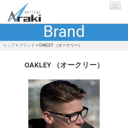
Brand
選ばれる理由
トップ
>
ブランド
> OAKLEY （オークリー）
ブランド
レンズ
OAKLEY （オークリー）
補聴器
ショップ
Q&A
お客さまの声