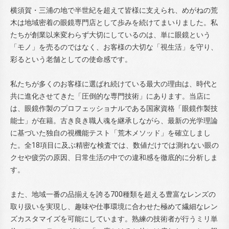
横須賀・三浦の地で半世紀を超えて皆様に支えられ、めがねの荒
木は地域密着の眼鏡専門店として歩みを続けてまいりました。私
たちが創業以来変わらず大切にしているのは、単に眼鏡という
「モノ」を売るのではなく、お客様の大切な「視生活」を守り、
彩るという老舗としての使命感です。
私たちが多くのお客様に選ばれ続けている最大の理由は、時代と
共に進化させてきた「圧倒的な専門技術」にあります。当店に
は、眼鏡作製のプロフェッショナルである国家資格「眼鏡作製技
能士」が在籍。古き良き職人魂を継承しながら、最新の光学理論
に基づいた独自の視機能テスト「荒木メソッド」を確立しまし
た。全18項目に及ぶ精密な検査では、数値だけでは測れない眼の
クセや疲労の原因、日常生活の中での違和感を徹底的に分析しま
す。
また、地域一番の品揃えを誇る700種類を超える豊富なレンズの
取り扱いを実現し、趣味や仕事環境に合わせた極めて繊細なレン
ズカスタマイズを可能にしています。熟練の技術者が行うミリ単