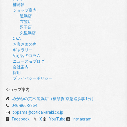
補聴器
ショップ案内
追浜店
衣笠店
逗子店
久里浜店
Q&A
お客さまの声
ギャラリー
めがねのコラム
ニュース＆ブログ
会社案内
採用
プライバシーポリシー
ショップ案内
めがねの荒木 追浜店（横須賀 京急追浜駅1分）
046-866-2364
oppama@optical-araki.co.jp
Facebook
X
YouTube
Instagram