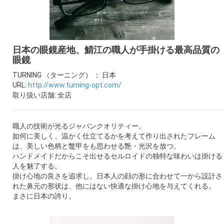
ギャラリー
コラム
日本の眼鏡産地、鯖江の職人が手掛ける最高品質の
眼鏡
ブログ
TURNING （ターニング） ： 日本
URL:
http://www.turning-opt.com/
採用
取り扱い店舗: 全店
職人の技術が光るジャパンクオリティー。
如何に美しく、温かく仕立てるかを考えて作り出されたフレーム
は、美しい色柄と鼈甲をも思わせる艶・光沢を放つ。
ハンドメイドだからこそ出せるセルロイドの独特な味わいは掛ける
人を魅了する。
掛け心地の良さを追求し、日本人の顔の形に合わせて一から設計さ
れた鼻元の形状は、他にはない快適な掛け心地を与えてくれる。
まさに日本の誇り。