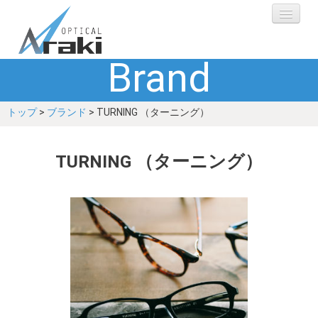
Brand
選ばれる理由
トップ
>
ブランド
> TURNING （ターニング）
ブランド
レンズ
TURNING （ターニング）
補聴器
ショップ
Q&A
お客さまの声