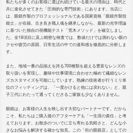
私たちが多くのお客様に選ばれ続けている最大の理由は、時代と
共に進化させてきた「圧倒的な専門技術」にあります。当店に
は、眼鏡作製のプロフェッショナルである国家資格「眼鏡作製技
能士」が在籍。古き良き職人魂を継承しながら、最新の光学理論
に基づいた独自の視機能テスト「荒木メソッド」を確立しまし
た。全18項目に及ぶ精密な検査では、数値だけでは測れない眼の
クセや疲労の原因、日常生活の中での違和感を徹底的に分析しま
す。
また、地域一番の品揃えを誇る700種類を超える豊富なレンズの
取り扱いを実現し、趣味や仕事環境に合わせた極めて繊細なレン
ズカスタマイズを可能にしています。熟練の技術者が行うミリ単
位のフィッティングは、「一度かけると他には戻れない」と、親
子三代にわたって通ってくださるご家族も少なくありません。
眼鏡は、お客様の人生を映し出す大切なパートナーです。だから
こそ、私たちはご購入後のアフターケアも「一生涯の責任」と考
えております。お散歩のついでに立ち寄れる気軽さと、どんな小
さなお悩みも解決する確かな知見。この「街の眼鏡店」としての