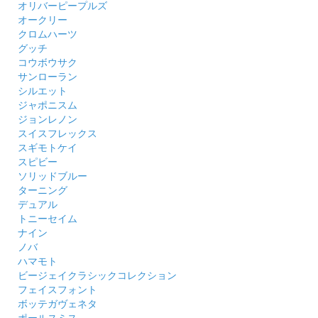
オリバーピープルズ
オークリー
クロムハーツ
グッチ
コウボウサク
サンローラン
シルエット
ジャポニスム
ジョンレノン
スイスフレックス
スギモトケイ
スピビー
ソリッドブルー
ターニング
デュアル
トニーセイム
ナイン
ノバ
ハマモト
ビージェイクラシックコレクション
フェイスフォント
ボッテガヴェネタ