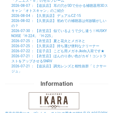
「アニエス・ｂ」のセルフレーム
2026-08-07
： 【追浜店】
耳の穴が3Dで分かる補聴器用3Dス
キャン「オトスキャン」のご紹介
2026-08-04
： 【久里浜店】
デュアルCZ-15
2026-08-02
： 【久里浜店】
初めての補聴器は何故騒がしい
の？
2026-07-30
： 【衣笠店】
似ているようで少し違う！HUSKY
NOISE「H-224」「H-225」
2026-07-25
： 【衣笠店】
夏と花火とメガネと
2026-07-25
： 【久里浜店】
持ち運び便利なクリーナー
2026-07-22
： 【逗子店】
こども用メガネJkids入荷です★
2026-07-21
： 【衣笠店】
ほんのり赤い色がカギ！コントラ
ストをアップさせるSNRV
2026-07-21
： 【追浜店】
調光レンズと相性抜群「ミクサー
ジュ」
Information