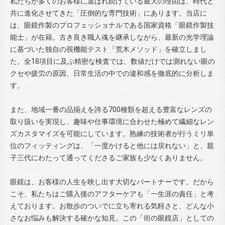
私たちが多くのお客様に選ばれ続けている最大の理由は、時代と
共に進化させてきた「圧倒的な専門技術」にあります。当店に
は、眼鏡作製のプロフェッショナルである国家資格「眼鏡作製技
能士」が在籍。古き良き職人魂を継承しながら、最新の光学理論
に基づいた独自の視機能テスト「荒木メソッド」を確立しまし
た。全18項目に及ぶ精密な検査では、数値だけでは測れない眼の
クセや疲労の原因、日常生活の中での違和感を徹底的に分析しま
す。
また、地域一番の品揃えを誇る700種類を超える豊富なレンズの
取り扱いを実現し、趣味や仕事環境に合わせた極めて繊細なレン
ズカスタマイズを可能にしています。熟練の技術者が行うミリ単
位のフィッティングは、「一度かけると他には戻れない」と、親
子三代にわたって通ってくださるご家族も少なくありません。
眼鏡は、お客様の人生を映し出す大切なパートナーです。だから
こそ、私たちはご購入後のアフターケアも「一生涯の責任」と考
えております。お散歩のついでに立ち寄れる気軽さと、どんな小
さなお悩みも解決する確かな知見。この「街の眼鏡店」としての