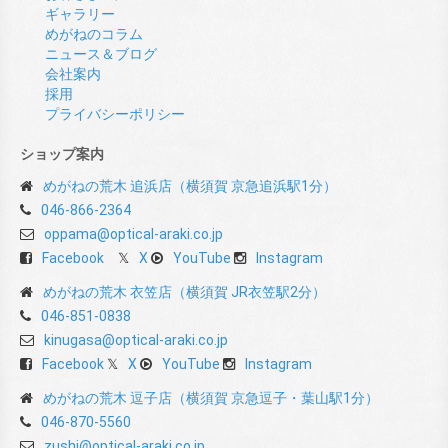
ギャラリー
めがねのコラム
ニュース＆ブログ
会社案内
採用
プライバシーポリシー
ショップ案内
めがねの荒木 追浜店（横須賀 京急追浜駅1分）
046-866-2364
oppama@optical-araki.co.jp
Facebook
X
YouTube
Instagram
めがねの荒木 衣笠店（横須賀 JR衣笠駅2分）
046-851-0838
kinugasa@optical-araki.co.jp
Facebook
X
YouTube
Instagram
めがねの荒木 逗子店（横須賀 京急逗子・葉山駅1分）
046-870-5560
zushi@optical-araki.co.jp