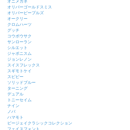
オニメガネ
オリバーゴールドスミス
オリバーピープルズ
オークリー
クロムハーツ
グッチ
コウボウサク
サンローラン
シルエット
ジャポニスム
ジョンレノン
スイスフレックス
スギモトケイ
スピビー
ソリッドブルー
ターニング
デュアル
トニーセイム
ナイン
ノバ
ハマモト
ビージェイクラシックコレクション
フェイスフォント