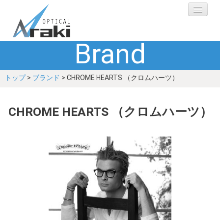
Brand
選ばれる理由
トップ
>
ブランド
> CHROME HEARTS （クロムハーツ）
ブランド
レンズ
CHROME HEARTS （クロムハーツ）
補聴器
ショップ
Q&A
お客さまの声