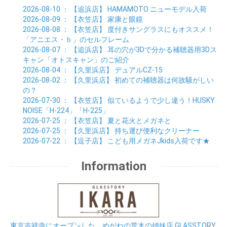
2026-08-10
： 【追浜店】
HAMAMOTO ニューモデル入荷
2026-08-09
： 【衣笠店】
家康と眼鏡
2026-08-08
： 【衣笠店】
度付きサングラスにもオススメ！
「アニエス・ｂ」のセルフレーム
2026-08-07
： 【追浜店】
耳の穴が3Dで分かる補聴器用3Dス
キャン「オトスキャン」のご紹介
2026-08-04
： 【久里浜店】
デュアルCZ-15
2026-08-02
： 【久里浜店】
初めての補聴器は何故騒がしい
の？
2026-07-30
： 【衣笠店】
似ているようで少し違う！HUSKY
NOISE「H-224」「H-225」
2026-07-25
： 【衣笠店】
夏と花火とメガネと
2026-07-25
： 【久里浜店】
持ち運び便利なクリーナー
2026-07-22
： 【逗子店】
こども用メガネJkids入荷です★
Information
東京吉祥寺にオープンした、めがねの荒木の姉妹店 GLASSTORY