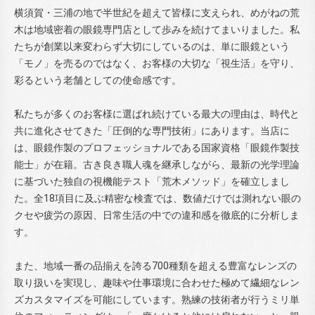
横須賀・三浦の地で半世紀を超えて皆様に支えられ、めがねの荒
木は地域密着の眼鏡専門店として歩みを続けてまいりました。私
たちが創業以来変わらず大切にしているのは、単に眼鏡という
「モノ」を売るのではなく、お客様の大切な「視生活」を守り、
彩るという老舗としての使命感です。
私たちが多くのお客様に選ばれ続けている最大の理由は、時代と
共に進化させてきた「圧倒的な専門技術」にあります。当店に
は、眼鏡作製のプロフェッショナルである国家資格「眼鏡作製技
能士」が在籍。古き良き職人魂を継承しながら、最新の光学理論
に基づいた独自の視機能テスト「荒木メソッド」を確立しまし
た。全18項目に及ぶ精密な検査では、数値だけでは測れない眼の
クセや疲労の原因、日常生活の中での違和感を徹底的に分析しま
す。
また、地域一番の品揃えを誇る700種類を超える豊富なレンズの
取り扱いを実現し、趣味や仕事環境に合わせた極めて繊細なレン
ズカスタマイズを可能にしています。熟練の技術者が行うミリ単