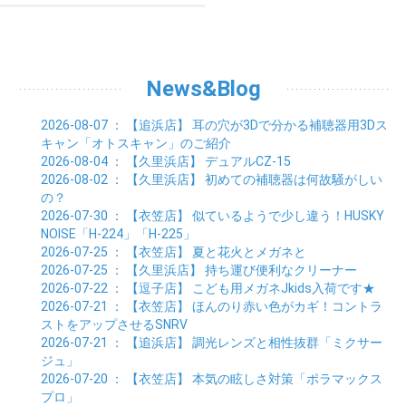
News&Blog
2026-08-07
： 【追浜店】
耳の穴が3Dで分かる補聴器用3Dス
キャン「オトスキャン」のご紹介
2026-08-04
： 【久里浜店】
デュアルCZ-15
2026-08-02
： 【久里浜店】
初めての補聴器は何故騒がしい
の？
2026-07-30
： 【衣笠店】
似ているようで少し違う！HUSKY
NOISE「H-224」「H-225」
2026-07-25
： 【衣笠店】
夏と花火とメガネと
2026-07-25
： 【久里浜店】
持ち運び便利なクリーナー
2026-07-22
： 【逗子店】
こども用メガネJkids入荷です★
2026-07-21
： 【衣笠店】
ほんのり赤い色がカギ！コントラ
ストをアップさせるSNRV
2026-07-21
： 【追浜店】
調光レンズと相性抜群「ミクサー
ジュ」
2026-07-20
： 【衣笠店】
本気の眩しさ対策「ポラマックス
プロ」