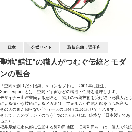
ギャラリー
コラム
ブログ
日本
公式サイト
取扱店舗：逗子店
採用
聖地”鯖江”の職人がつむぐ伝統とモダ
ンの融合
「空間を創りだす眼鏡」をコンセプトに、2001年に誕生。
Spec espaceとは、空間・宇宙などの構造・性能を意味します。
デザイナー山岸誉氏よる意匠と、鯖江の伝統技術を受け継いだ職人たち
による確かな技術によるメガネは、フォルムが自然と顔をつつみ込み、
その人のまだ知らない“もう一人の自分”に出会わせてくれます。
そして、このブランドのもう1つのこだわりは、純粋な「日本製」であ
ること。
福井県鯖江市東部に位置する河和田地区（旧河和田村）は、個人で眼鏡