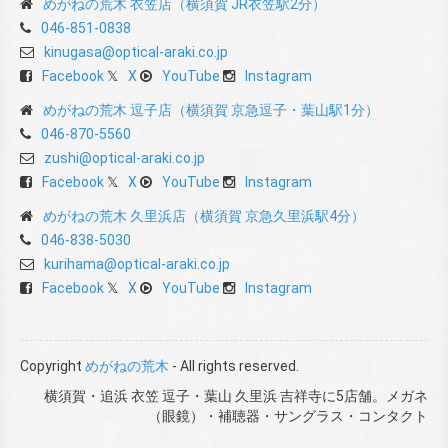
めがねの荒木 衣笠店（横須賀 JR衣笠駅2分）
046-851-0838
kinugasa@optical-araki.co.jp
Facebook
X
YouTube
Instagram
めがねの荒木 逗子店（横須賀 京急逗子・葉山駅1分）
046-870-5560
zushi@optical-araki.co.jp
Facebook
X
YouTube
Instagram
めがねの荒木 久里浜店（横須賀 京急久里浜駅4分）
046-838-5030
kurihama@optical-araki.co.jp
Facebook
X
YouTube
Instagram
Copyright
めがねの荒木
- All rights reserved.
横須賀・追浜 衣笠 逗子・葉山 久里浜 吉祥寺に5店舗。メガネ
（眼鏡）・補聴器・サングラス・コンタクト