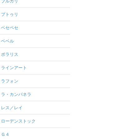
ブルガリ
プトゥリ
ベセペセ
ベベル
ポラリス
ラインアート
ラフォン
ラ・カンパネラ
レス／レイ
ローデンストック
Ｇ４