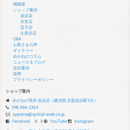
補聴器
ショップ案内
追浜店
衣笠店
逗子店
久里浜店
Q&A
お客さまの声
ギャラリー
めがねのコラム
ニュース＆ブログ
会社案内
採用
プライバシーポリシー
ショップ案内
めがねの荒木 追浜店（横須賀 京急追浜駅1分）
046-866-2364
oppama@optical-araki.co.jp
Facebook
X
YouTube
Instagram