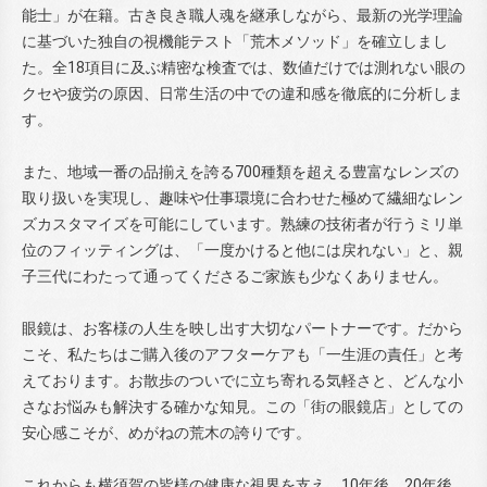
能士」が在籍。古き良き職人魂を継承しながら、最新の光学理論
に基づいた独自の視機能テスト「荒木メソッド」を確立しまし
た。全18項目に及ぶ精密な検査では、数値だけでは測れない眼の
クセや疲労の原因、日常生活の中での違和感を徹底的に分析しま
す。
また、地域一番の品揃えを誇る700種類を超える豊富なレンズの
取り扱いを実現し、趣味や仕事環境に合わせた極めて繊細なレン
ズカスタマイズを可能にしています。熟練の技術者が行うミリ単
位のフィッティングは、「一度かけると他には戻れない」と、親
子三代にわたって通ってくださるご家族も少なくありません。
眼鏡は、お客様の人生を映し出す大切なパートナーです。だから
こそ、私たちはご購入後のアフターケアも「一生涯の責任」と考
えております。お散歩のついでに立ち寄れる気軽さと、どんな小
さなお悩みも解決する確かな知見。この「街の眼鏡店」としての
安心感こそが、めがねの荒木の誇りです。
これからも横須賀の皆様の健康な視界を支え、10年後、20年後