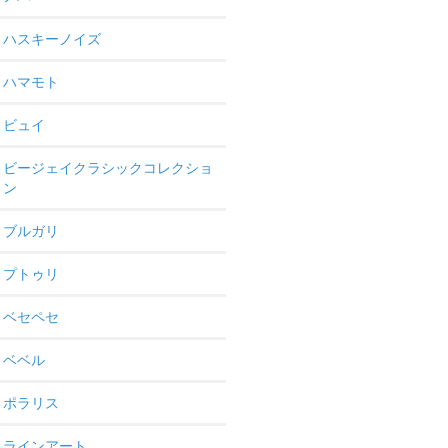
ハスキーノイズ
ハマモト
ビュイ
ビージェイクラシックコレクショ
ン
ブルガリ
プトゥリ
ベセペセ
ベベル
ポラリス
ラインアート