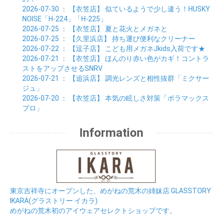
2026-07-30
： 【衣笠店】
似ているようで少し違う！HUSKY
NOISE「H-224」「H-225」
2026-07-25
： 【衣笠店】
夏と花火とメガネと
2026-07-25
： 【久里浜店】
持ち運び便利なクリーナー
2026-07-22
： 【逗子店】
こども用メガネJkids入荷です★
2026-07-21
： 【衣笠店】
ほんのり赤い色がカギ！コントラ
ストをアップさせるSNRV
2026-07-21
： 【追浜店】
調光レンズと相性抜群「ミクサー
ジュ」
2026-07-20
： 【衣笠店】
本気の眩しさ対策「ポラマックス
プロ」
Information
東京吉祥寺にオープンした、めがねの荒木の姉妹店 GLASSTORY
IKARA(グラストリー イカラ)
めがねの荒木初のアイウェアセレクトショップです。