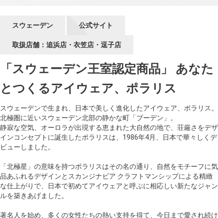
ギャラリー
スウェーデン
公式サイト
コラム
取扱店舗：追浜店・衣笠店・逗子店
ブログ
「スウェーデン王室認定商品」 あなた
とつくるアイウェア、ポラリス
採用
スウェーデンで生まれ、日本で美しく進化したアイウェア、ポラリス。
北極圏に近いスウェーデン北部の静かな町「ブーデン」。
静寂な空気、オーロラが出現する恵まれた大自然の地で、荘厳さをデザ
インコンセプトに誕生したポラリスは、1986年4月、日本で華々しくデ
ビューしました。
「北極星」の意味を持つポラリスはその名の通り、自然をモチーフに気
品あふれるデザインとスカンジナビア クラフトマンシップによる精緻
な仕上がりで、日本で初めてアイウェアと呼ぶに相応しい新たなジャン
ルを築きあげました。
著名人を始め、多くの女性たちの熱い支持を得て、今日まで愛され続け