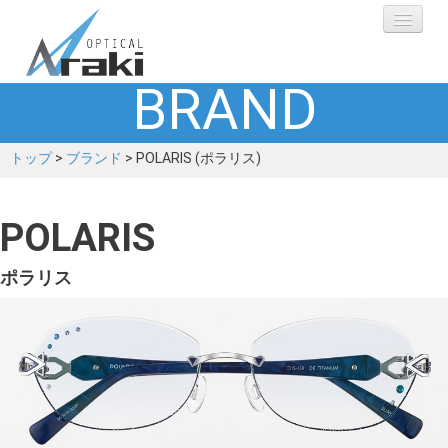
BRAND
選ばれる理由
トップ
>
ブランド
> POLARIS (ポラリス)
ブランド
レンズ
POLARIS
補聴器
ポラリス
ショップ
Q&A
お客さまの声