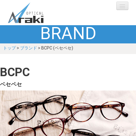
BRAND
選ばれる理由
トップ
>
ブランド
> BCPC (ベセペセ)
ブランド
レンズ
BCPC
補聴器
ベセペセ
ショップ
Q&A
お客さまの声