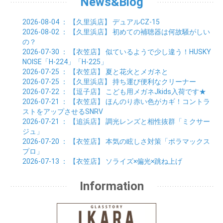
News&Blog
2026-08-04
： 【久里浜店】
デュアルCZ-15
2026-08-02
： 【久里浜店】
初めての補聴器は何故騒がしい
の？
2026-07-30
： 【衣笠店】
似ているようで少し違う！HUSKY
NOISE「H-224」「H-225」
2026-07-25
： 【衣笠店】
夏と花火とメガネと
2026-07-25
： 【久里浜店】
持ち運び便利なクリーナー
2026-07-22
： 【逗子店】
こども用メガネJkids入荷です★
2026-07-21
： 【衣笠店】
ほんのり赤い色がカギ！コントラ
ストをアップさせるSNRV
2026-07-21
： 【追浜店】
調光レンズと相性抜群「ミクサー
ジュ」
2026-07-20
： 【衣笠店】
本気の眩しさ対策「ポラマックス
プロ」
2026-07-13
： 【衣笠店】
ソライズ×偏光×跳ね上げ
Information