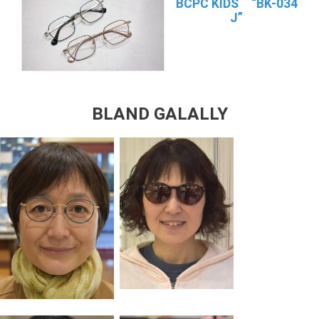
BCPC KIDS “BK-034
J”
BLAND GALALLY