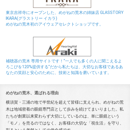
東京吉祥寺にオープンした、めがねの荒木の姉妹店 GLASSTORY
IKARA(グラストリー イカラ)
めがねの荒木初のアイウェアセレクトショップです。
補聴器の荒木 専用サイトです！“一人でも多くの人に聞こえるよ
ろこびを120%提供する”だから私たちは、大切なお客様であるあ
なたの笑顔と安心のために、技術と知識を磨いています。
めがねの荒木、選ばれる理由
横須賀・三浦の地で半世紀を超えて皆様に支えられ、めがねの荒
木は地域密着の眼鏡専門店として歩みを続けてまいりました。私
たちが創業以来変わらず大切にしているのは、単に眼鏡という
「モノ」を売るのではなく、お客様の大切な「視生活」を守り、
彩るという老舗としての使命感です。