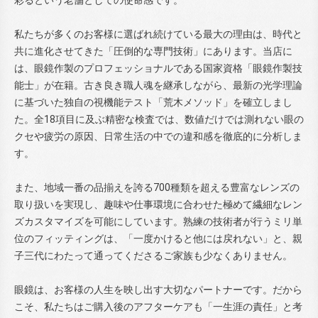
私たちが多くのお客様に選ばれ続けている最大の理由は、時代と
共に進化させてきた「圧倒的な専門技術」にあります。当店に
は、眼鏡作製のプロフェッショナルである国家資格「眼鏡作製技
能士」が在籍。古き良き職人魂を継承しながら、最新の光学理論
に基づいた独自の視機能テスト「荒木メソッド」を確立しまし
た。全18項目に及ぶ精密な検査では、数値だけでは測れない眼の
クセや疲労の原因、日常生活の中での違和感を徹底的に分析しま
す。
また、地域一番の品揃えを誇る700種類を超える豊富なレンズの
取り扱いを実現し、趣味や仕事環境に合わせた極めて繊細なレン
ズカスタマイズを可能にしています。熟練の技術者が行うミリ単
位のフィッティングは、「一度かけると他には戻れない」と、親
子三代にわたって通ってくださるご家族も少なくありません。
眼鏡は、お客様の人生を映し出す大切なパートナーです。だから
こそ、私たちはご購入後のアフターケアも「一生涯の責任」と考