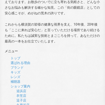
えております。お散歩のついでに立ち寄れる気軽さと、どんな小
さなお悩みも解決する確かな知見。この「街の眼鏡店」としての
安心感こそが、めがねの荒木の誇りです。
これからも横須賀の皆様の健康な視界を支え、10年後、20年後
も「ここに来れば安心だ」と言っていただける場所であり続ける
ために。私たちは誠実な技術とまごころを持って、あなただけの
最高の一本をお仕立ていたします。
メニュー
トップ
選ばれる理由
ブランド
キッズ
レンズ
補聴器
ショップ案内
追浜店
衣笠店
逗子店
久里浜店