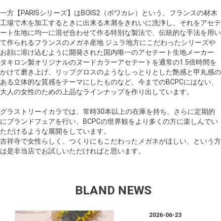
一方【PARISシリーズ】はBOIS2（ボワカレ）という、フランスの材木
工場で木を加工するときに出来る木屑をきれいに洗浄し、それをアセテ
ート生地に均一に混ぜ合わせて作る特別な製法で、伝統的な手法を用い
て作られるフランスのメガネ産地 ジュラ地方にこだわったシリーズや
お顔に溶け込むように開発された国内唯一のアセテート生地メーカー
タキロン製オリジナルのヌードカラーアセテートを通常の1.5倍時間を
かけて磨き上げ、リップグロスのようなしっとりとした艶感と甲丸感の
ある立体的な質感をテーマにしたものなど、今までのBCPCにはない、
大人の女性のための上品なラインナップを作り出しています。
グラストリーイカラでは、常時30本以上の在庫を持ち、さらに定期的
にブランドフェアを行い、BCPCの世界観をより多くの方に楽しんでい
ただけるような展開をしています。
吉祥寺で女性らしく、つくりにもこだわったメガネがほしい、という方
は是非当店でお試しいただければと思います。
BLAND NEWS
2026-06-23