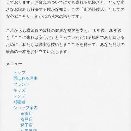
えております。お散歩のついでに立ち寄れる気軽さと、どんな小
さなお悩みも解決する確かな知見。この「街の眼鏡店」としての
安心感こそが、めがねの荒木の誇りです。
これからも横須賀の皆様の健康な視界を支え、10年後、20年後
も「ここに来れば安心だ」と言っていただける場所であり続ける
ために。私たちは誠実な技術とまごころを持って、あなただけの
最高の一本をお仕立ていたします。
メニュー
トップ
選ばれる理由
ブランド
キッズ
レンズ
補聴器
ショップ案内
追浜店
衣笠店
逗子店