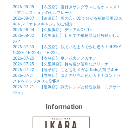
2026-08-08
： 【衣笠店】
度付きサングラスにもオススメ！
「アニエス・ｂ」のセルフレーム
2026-08-07
： 【追浜店】
耳の穴が3Dで分かる補聴器用3Dス
キャン「オトスキャン」のご紹介
2026-08-04
： 【久里浜店】
デュアルCZ-15
2026-08-02
： 【久里浜店】
初めての補聴器は何故騒がしい
の？
2026-07-30
： 【衣笠店】
似ているようで少し違う！HUSKY
NOISE「H-224」「H-225」
2026-07-25
： 【衣笠店】
夏と花火とメガネと
2026-07-25
： 【久里浜店】
持ち運び便利なクリーナー
2026-07-22
： 【逗子店】
こども用メガネJkids入荷です★
2026-07-21
： 【衣笠店】
ほんのり赤い色がカギ！コントラ
ストをアップさせるSNRV
2026-07-21
： 【追浜店】
調光レンズと相性抜群「ミクサー
ジュ」
Information