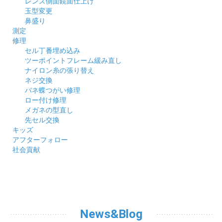
レンズ側面鏡面仕上げ
玉型変更
鼻盛り
測定
修理
セル丁番埋め込み
ツーポイントフレーム緩み直し
ナイロン糸の張り替え
ネジ交換
バネ蝶つがい修理
ロー付け修理
メガネの型直し
先セル交換
キッズ
アフターフォロー
社会貢献
News&Blog