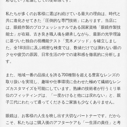
彩るという老舗としての使命感です。
私たちが多くのお客様に選ばれ続けている最大の理由は、時代と
共に進化させてきた「圧倒的な専門技術」にあります。当店に
は、眼鏡作製のプロフェッショナルである国家資格「眼鏡作製技
能士」が在籍。古き良き職人魂を継承しながら、最新の光学理論
に基づいた独自の視機能テスト「荒木メソッド」を確立しまし
た。全18項目に及ぶ精密な検査では、数値だけでは測れない眼の
クセや疲労の原因、日常生活の中での違和感を徹底的に分析しま
す。
また、地域一番の品揃えを誇る700種類を超える豊富なレンズの
取り扱いを実現し、趣味や仕事環境に合わせた極めて繊細なレン
ズカスタマイズを可能にしています。熟練の技術者が行うミリ単
位のフィッティングは、「一度かけると他には戻れない」と、親
子三代にわたって通ってくださるご家族も少なくありません。
眼鏡は、お客様の人生を映し出す大切なパートナーです。だから
こそ、私たちはご購入後のアフターケアも「一生涯の責任」と考