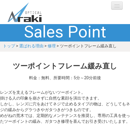
Sales Point
選ばれる理由
トップ
>
選ばれる理由
>
修理
> ツーポイントフレーム緩み直し
ブランド
レンズ
ツーポイントフレーム緩み直し
補聴器
料金：無料、所要時間：5分～20分前後
ショップ
レンズを支えるフレームがないツーポイント。
掛ける人の印象を崩さずに自然な素顔を演出できます。
しかし、レンズに穴をあけてネジで止めるタイプの物は、どうしてもネ
Q&A
ジの緩みからグラつきやガタつきがつきものです。
めがねの荒木では、定期的なメンテナンスを推奨し、専用の工具を使っ
たツーポイントの緩み、ガタつき修理を喜んでお引き受けいたします。
お客さまの声