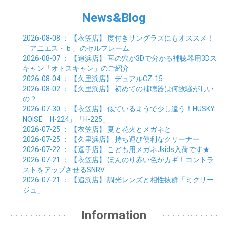
News&Blog
2026-08-08
： 【衣笠店】
度付きサングラスにもオススメ！
「アニエス・ｂ」のセルフレーム
2026-08-07
： 【追浜店】
耳の穴が3Dで分かる補聴器用3Dス
キャン「オトスキャン」のご紹介
2026-08-04
： 【久里浜店】
デュアルCZ-15
2026-08-02
： 【久里浜店】
初めての補聴器は何故騒がしい
の？
2026-07-30
： 【衣笠店】
似ているようで少し違う！HUSKY
NOISE「H-224」「H-225」
2026-07-25
： 【衣笠店】
夏と花火とメガネと
2026-07-25
： 【久里浜店】
持ち運び便利なクリーナー
2026-07-22
： 【逗子店】
こども用メガネJkids入荷です★
2026-07-21
： 【衣笠店】
ほんのり赤い色がカギ！コントラ
ストをアップさせるSNRV
2026-07-21
： 【追浜店】
調光レンズと相性抜群「ミクサー
ジュ」
Information