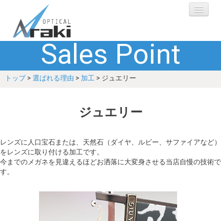
Sales Point
選ばれる理由
トップ
>
選ばれる理由
>
加工
> ジュエリー
ブランド
レンズ
ジュエリー
補聴器
レンズに人口宝石または、天然石（ダイヤ、ルビー、サファイアなど）
をレンズに取り付ける加工です。
ショップ
今までのメガネを見違えるほどお洒落に大変身させる当店自慢の技術で
す。
Q&A
お客さまの声