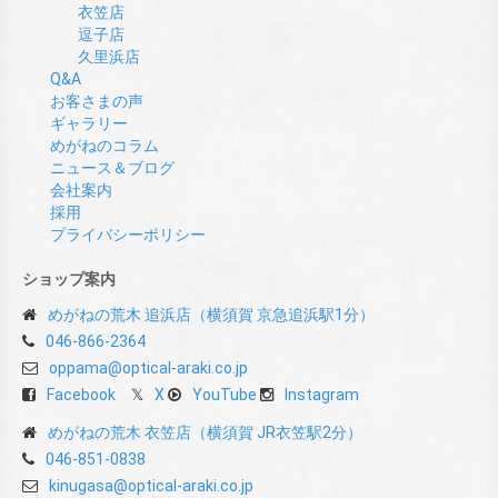
衣笠店
逗子店
久里浜店
Q&A
お客さまの声
ギャラリー
めがねのコラム
ニュース＆ブログ
会社案内
採用
プライバシーポリシー
ショップ案内
めがねの荒木 追浜店（横須賀 京急追浜駅1分）
046-866-2364
oppama@optical-araki.co.jp
Facebook
X
YouTube
Instagram
めがねの荒木 衣笠店（横須賀 JR衣笠駅2分）
046-851-0838
kinugasa@optical-araki.co.jp