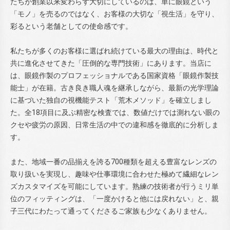
たちが創業以来変わらず大切にしているのは、単に眼鏡という
「モノ」を売るのではなく、お客様の大切な「視生活」を守り、
彩るという老舗としての使命感です。
私たちが多くのお客様に選ばれ続けている最大の理由は、時代と
共に進化させてきた「圧倒的な専門技術」にあります。当店に
は、眼鏡作製のプロフェッショナルである国家資格「眼鏡作製技
能士」が在籍。古き良き職人魂を継承しながら、最新の光学理論
に基づいた独自の視機能テスト「荒木メソッド」を確立しまし
た。全18項目に及ぶ精密な検査では、数値だけでは測れない眼の
クセや疲労の原因、日常生活の中での違和感を徹底的に分析しま
す。
また、地域一番の品揃えを誇る700種類を超える豊富なレンズの
取り扱いを実現し、趣味や仕事環境に合わせた極めて繊細なレン
ズカスタマイズを可能にしています。熟練の技術者が行うミリ単
位のフィッティングは、「一度かけると他には戻れない」と、親
子三代にわたって通ってくださるご家族も少なくありません。