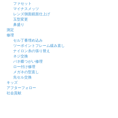
ファセット
マイナスメッツ
レンズ側面鏡面仕上げ
玉型変更
鼻盛り
測定
修理
セル丁番埋め込み
ツーポイントフレーム緩み直し
ナイロン糸の張り替え
ネジ交換
バネ蝶つがい修理
ロー付け修理
メガネの型直し
先セル交換
キッズ
アフターフォロー
社会貢献