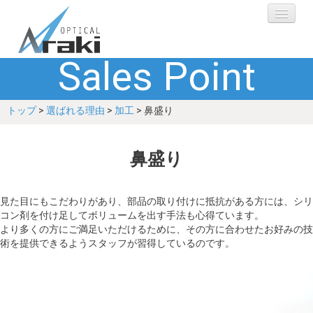
Sales Point
選ばれる理由
トップ
>
選ばれる理由
>
加工
> 鼻盛り
ブランド
レンズ
鼻盛り
補聴器
見た目にもこだわりがあり、部品の取り付けに抵抗がある方には、シリ
コン剤を付け足してボリュームを出す手法も心得ています。
ショップ
より多くの方にご満足いただけるために、その方に合わせたお好みの技
術を提供できるようスタッフが習得しているのです。
Q&A
お客さまの声