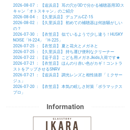
2026-08-07
： 【追浜店】
耳の穴が3Dで分かる補聴器用3Dス
キャン「オトスキャン」のご紹介
2026-08-04
： 【久里浜店】
デュアルCZ-15
2026-08-02
： 【久里浜店】
初めての補聴器は何故騒がしい
の？
2026-07-30
： 【衣笠店】
似ているようで少し違う！HUSKY
NOISE「H-224」「H-225」
2026-07-25
： 【衣笠店】
夏と花火とメガネと
2026-07-25
： 【久里浜店】
持ち運び便利なクリーナー
2026-07-22
： 【逗子店】
こども用メガネJkids入荷です★
2026-07-21
： 【衣笠店】
ほんのり赤い色がカギ！コントラ
ストをアップさせるSNRV
2026-07-21
： 【追浜店】
調光レンズと相性抜群「ミクサー
ジュ」
2026-07-20
： 【衣笠店】
本気の眩しさ対策「ポラマックス
プロ」
Information