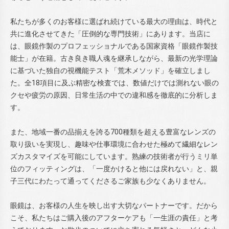
私たちが多くのお客様に選ばれ続けている最大の理由は、時代と
共に進化させてきた「圧倒的な専門技術」にあります。当店に
は、眼鏡作製のプロフェッショナルである国家資格「眼鏡作製技
能士」が在籍。古き良き職人魂を継承しながら、最新の光学理論
に基づいた独自の視機能テスト「荒木メソッド」を確立しまし
た。全18項目に及ぶ精密な検査では、数値だけでは測れない眼の
クセや疲労の原因、日常生活の中での違和感を徹底的に分析しま
す。
また、地域一番の品揃えを誇る700種類を超える豊富なレンズの
取り扱いを実現し、趣味や仕事環境に合わせた極めて繊細なレン
ズカスタマイズを可能にしています。熟練の技術者が行うミリ単
位のフィッティングは、「一度かけると他には戻れない」と、親
子三代にわたって通ってくださるご家族も少なくありません。
眼鏡は、お客様の人生を映し出す大切なパートナーです。だから
こそ、私たちはご購入後のアフターケアも「一生涯の責任」と考