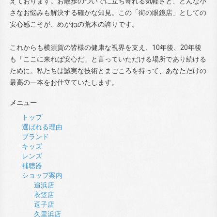
えております。お散歩のついでに立ち寄れる気軽さと、どんな小
さなお悩みも解決する確かな知見。この「街の眼鏡店」としての
安心感こそが、めがねの荒木の誇りです。
これからも横須賀の皆様の健康な視界を支え、10年後、20年後
も「ここに来れば安心だ」と言っていただける場所であり続ける
ために。私たちは誠実な技術とまごころを持って、あなただけの
最高の一本をお仕立ていたします。
メニュー
トップ
選ばれる理由
ブランド
キッズ
レンズ
補聴器
ショップ案内
追浜店
衣笠店
逗子店
久里浜店