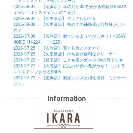
「アニエス・ｂ」のセルフレーム
2026-08-07
： 【追浜店】
耳の穴が3Dで分かる補聴器用3Dス
キャン「オトスキャン」のご紹介
2026-08-04
： 【久里浜店】
デュアルCZ-15
2026-08-02
： 【久里浜店】
初めての補聴器は何故騒がしい
の？
2026-07-30
： 【衣笠店】
似ているようで少し違う！HUSKY
NOISE「H-224」「H-225」
2026-07-25
： 【衣笠店】
夏と花火とメガネと
2026-07-25
： 【久里浜店】
持ち運び便利なクリーナー
2026-07-22
： 【逗子店】
こども用メガネJkids入荷です★
2026-07-21
： 【衣笠店】
ほんのり赤い色がカギ！コントラ
ストをアップさせるSNRV
2026-07-21
： 【追浜店】
調光レンズと相性抜群「ミクサー
ジュ」
Information