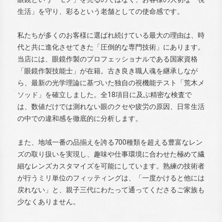
生活」を守り、彩るという老舗としての使命感です。
私たちが多くのお客様に選ばれ続けている最大の理由は、時
代と共に進化させてきた「圧倒的な専門技術」にあります。
当店には、眼鏡作製のプロフェッショナルである国家資格
「眼鏡作製技能士」が在籍。古き良き職人魂を継承しなが
ら、最新の光学理論に基づいた独自の視機能テスト「荒木メ
ソッド」を確立しました。全18項目に及ぶ精密な検査で
は、数値だけでは測れない眼のクセや疲労の原因、日常生活
の中での違和感を徹底的に分析します。
また、地域一番の品揃えを誇る700種類を超える豊富なレン
ズの取り扱いを実現し、趣味や仕事環境に合わせた極めて繊
細なレンズカスタマイズを可能にしています。熟練の技術者
が行うミリ単位のフィッティングは、「一度かけると他には
戻れない」と、親子三代にわたって通ってくださるご家族も
少なくありません。