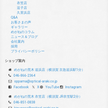
衣笠店
逗子店
久里浜店
Q&A
お客さまの声
ギャラリー
めがねのコラム
ニュース＆ブログ
会社案内
採用
プライバシーポリシー
ショップ案内
めがねの荒木 追浜店（横須賀 京急追浜駅1分）
046-866-2364
oppama@optical-araki.co.jp
Facebook
X
YouTube
Instagram
めがねの荒木 衣笠店（横須賀 JR衣笠駅2分）
046-851-0838