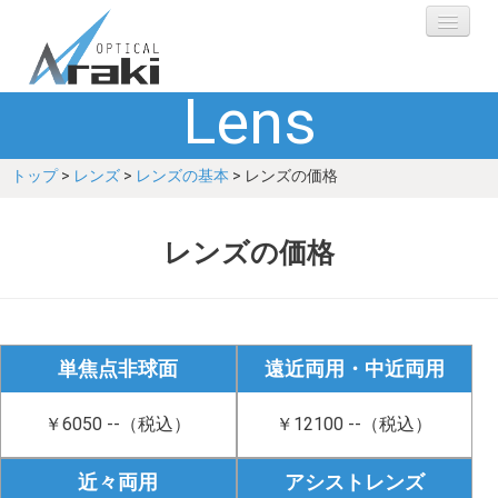
Lens
選ばれる理由
トップ
>
レンズ
>
レンズの基本
> レンズの価格
ブランド
レンズ
レンズの価格
補聴器
ショップ
単焦点非球面
遠近両用・中近両用
Q&A
￥6050 --（税込）
￥12100 --（税込）
お客さまの声
近々両用
アシストレンズ