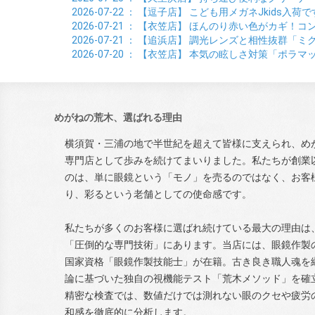
2026-07-22
： 【逗子店】
こども用メガネJkids入荷で
2026-07-21
： 【衣笠店】
ほんのり赤い色がカギ！コン
2026-07-21
： 【追浜店】
調光レンズと相性抜群「ミ
2026-07-20
： 【衣笠店】
本気の眩しさ対策「ポラマ
めがねの荒木、選ばれる理由
横須賀・三浦の地で半世紀を超えて皆様に支えられ、め
専門店として歩みを続けてまいりました。私たちが創業
のは、単に眼鏡という「モノ」を売るのではなく、お客
り、彩るという老舗としての使命感です。
私たちが多くのお客様に選ばれ続けている最大の理由は
「圧倒的な専門技術」にあります。当店には、眼鏡作製
国家資格「眼鏡作製技能士」が在籍。古き良き職人魂を
論に基づいた独自の視機能テスト「荒木メソッド」を確立
精密な検査では、数値だけでは測れない眼のクセや疲労
和感を徹底的に分析します。