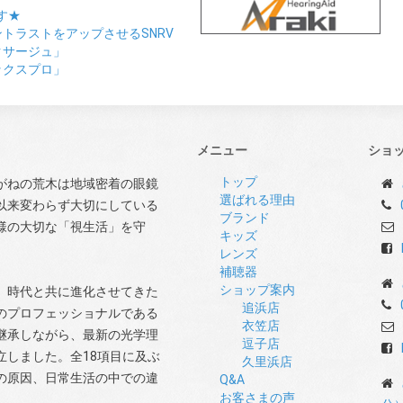
す★
トラストをアップさせるSNRV
クサージュ」
ックスプロ」
メニュー
ショ
トップ
がねの荒木は地域密着の眼鏡
選ばれる理由
以来変わらず大切にしている
ブランド
様の大切な「視生活」を守
キッズ
レンズ
補聴器
ショップ案内
、時代と共に進化させてきた
追浜店
のプロフェッショナルである
衣笠店
継承しながら、最新の光学理
逗子店
しました。全18項目に及ぶ
久里浜店
の原因、日常生活の中での違
Q&A
お客さまの声