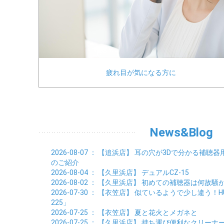
疲れ目が気になる方に
News&Blog
2026-08-07
： 【追浜店】
耳の穴が3Dで分かる補聴器
のご紹介
2026-08-04
： 【久里浜店】
デュアルCZ-15
2026-08-02
： 【久里浜店】
初めての補聴器は何故騒
2026-07-30
： 【衣笠店】
似ているようで少し違う！HUSK
225」
2026-07-25
： 【衣笠店】
夏と花火とメガネと
2026-07-25
： 【久里浜店】
持ち運び便利なクリーナ