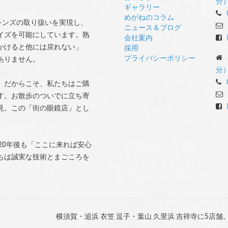
分
ギャラリー
めがねのコラム
レンズの取り扱いを実現し、
ニュース＆ブログ
イズを可能にしています。熟
会社案内
かけると他には戻れない」
採用
プライバシーポリシー
ありません。
分
。だからこそ、私たちはご購
す。お散歩のついでに立ち寄
見。この「街の眼鏡店」とし
20年後も「ここに来れば安心
ちは誠実な技術とまごころを
。
横須賀・追浜 衣笠 逗子・葉山 久里浜 吉祥寺に5