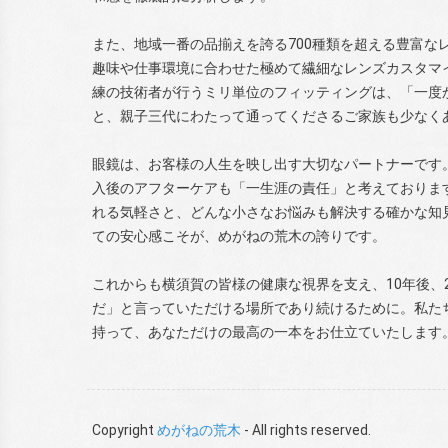
また、地域一番の品揃えを誇る700種類を超える豊富な
趣味や仕事環境に合わせた極めて繊細なレンズカスタマ
練の技術者が行うミリ単位のフィッティングは、「一度
と、親子三代にわたって通ってくださるご家族も少なく
眼鏡は、お客様の人生を映し出す大切なパートナーです
入後のアフターケアも「一生涯の責任」と考えておりま
れる気軽さと、どんな小さなお悩みも解決する確かな知
ての安心感こそが、めがねの荒木の誇りです。
これからも横須賀の皆様の健康な視界を支え、10年後、
だ」と言っていただける場所であり続けるために。私た
持って、あなただけの最高の一本をお仕立ていたします
Copyright
めがねの荒木
- All rights reserved.