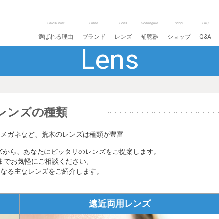
SalesPoint
Brand
Lens
HearingAid
Shop
FAQ
選ばれる理由
ブランド
レンズ
補聴器
ショップ
Q&A
Lens
レンズの種類
用メガネなど、荒木のレンズは種類が豊富
ンズから、あなたにピッタリのレンズをご提案します。
までお気軽にご相談ください。
となる主なレンズをご紹介します。
遠近両用レンズ