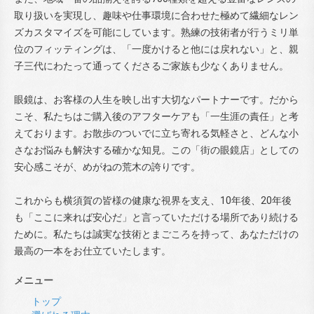
取り扱いを実現し、趣味や仕事環境に合わせた極めて繊細なレン
ズカスタマイズを可能にしています。熟練の技術者が行うミリ単
位のフィッティングは、「一度かけると他には戻れない」と、親
子三代にわたって通ってくださるご家族も少なくありません。
眼鏡は、お客様の人生を映し出す大切なパートナーです。だから
こそ、私たちはご購入後のアフターケアも「一生涯の責任」と考
えております。お散歩のついでに立ち寄れる気軽さと、どんな小
さなお悩みも解決する確かな知見。この「街の眼鏡店」としての
安心感こそが、めがねの荒木の誇りです。
これからも横須賀の皆様の健康な視界を支え、10年後、20年後
も「ここに来れば安心だ」と言っていただける場所であり続ける
ために。私たちは誠実な技術とまごころを持って、あなただけの
最高の一本をお仕立ていたします。
メニュー
トップ