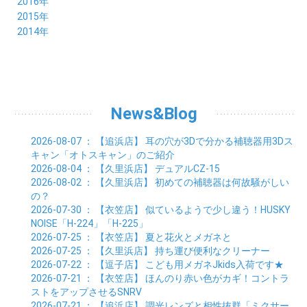
12月 (7)
2016年
03月 (3)
04月 (7)
05月 (8)
06月 (10)
07月 (4)
08月 (10)
09月 (7)
10月 (7)
11月 (8)
12月 (9)
2015年
02月 (4)
03月 (5)
04月 (8)
05月 (9)
06月 (7)
07月 (7)
08月 (8)
09月 (10)
10月 (7)
11月 (5)
01月 (4)
12月 (9)
2014年
02月 (7)
03月 (9)
04月 (7)
05月 (8)
06月 (7)
07月 (7)
08月 (8)
09月 (6)
10月 (6)
11月 (6)
01月 (8)
02月 (14)
03月 (7)
04月 (6)
05月 (10)
06月 (8)
07月 (10)
08月 (7)
09月 (4)
10月 (9)
01月 (9)
02月 (16)
03月 (9)
04月 (9)
05月 (7)
06月 (8)
07月 (6)
08月 (6)
09月 (8)
01月 (4)
02月 (8)
03月 (9)
04月 (6)
05月 (8)
06月 (6)
07月 (7)
08月 (8)
01月 (8)
02月 (9)
03月 (9)
04月 (6)
05月 (6)
06月 (9)
07月 (10)
01月 (9)
02月 (9)
03月 (8)
04月 (8)
News&Blog
05月 (6)
06月 (5)
01月 (7)
02月 (6)
03月 (7)
04月 (5)
01月 (7)
02月 (6)
03月 (7)
2026-08-07
： 【追浜店】
耳の穴が3Dで分かる補聴器用3Dス
01月 (9)
02月 (6)
キャン「オトスキャン」のご紹介
01月 (9)
2026-08-04
： 【久里浜店】
デュアルCZ-15
2026-08-02
： 【久里浜店】
初めての補聴器は何故騒がしい
の？
2026-07-30
： 【衣笠店】
似ているようで少し違う！HUSKY
NOISE「H-224」「H-225」
2026-07-25
： 【衣笠店】
夏と花火とメガネと
2026-07-25
： 【久里浜店】
持ち運び便利なクリーナー
2026-07-22
： 【逗子店】
こども用メガネJkids入荷です★
2026-07-21
： 【衣笠店】
ほんのり赤い色がカギ！コントラ
ストをアップさせるSNRV
2026-07-21
： 【追浜店】
調光レンズと相性抜群「ミクサー