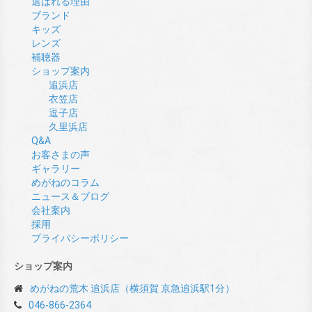
選ばれる理由
ブランド
キッズ
レンズ
補聴器
ショップ案内
追浜店
衣笠店
逗子店
久里浜店
Q&A
お客さまの声
ギャラリー
めがねのコラム
ニュース＆ブログ
会社案内
採用
プライバシーポリシー
ショップ案内
めがねの荒木 追浜店（横須賀 京急追浜駅1分）
046-866-2364