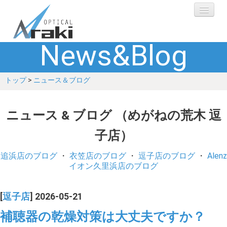
News&Blog
選ばれる理由
トップ
>
ニュース＆ブログ
ブランド
レンズ
ニュース & ブログ （めがねの荒木 逗
子店）
補聴器
追浜店のブログ
・
衣笠店のブログ
・
逗子店のブログ
・
Alenz
ショップ
イオン久里浜店のブログ
Q&A
[
逗子店
] 2026-05-21
補聴器の乾燥対策は大丈夫ですか？
お客さまの声