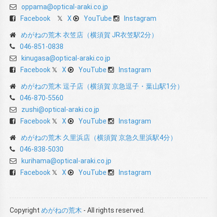
oppama@optical-araki.co.jp
Facebook
X
YouTube
Instagram
めがねの荒木 衣笠店（横須賀 JR衣笠駅2分）
046-851-0838
kinugasa@optical-araki.co.jp
Facebook
X
YouTube
Instagram
めがねの荒木 逗子店（横須賀 京急逗子・葉山駅1分）
046-870-5560
zushi@optical-araki.co.jp
Facebook
X
YouTube
Instagram
めがねの荒木 久里浜店（横須賀 京急久里浜駅4分）
046-838-5030
kurihama@optical-araki.co.jp
Facebook
X
YouTube
Instagram
Copyright
めがねの荒木
- All rights reserved.