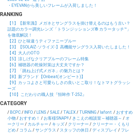
・EYEVANから美しいフレームが入荷しました！
RANKING
【1】【新常識】メガネとサングラスを掛け替えるのはもう古い？
話題のカラー調光レンズ「トランジッションズ® カラータッチ™」
を徹底解説！
【2】ひと味違うティファニーブルー
【3】【SOLAIZ-ソライズ-】高機能サングラス入荷いたしました！
【4】大人のOTO
【5】涼しげなクリアブルーのフレーム特集
【6】補聴器の乾燥対策は大丈夫ですか？
【7】「跳ね上げ式メガネ」の魅力とは？
【8】新ブランド【Onbeat(オンビート)】
【9】カッコよさと可愛らしさの良いとこ取り！なトマトグラッシ
ーズ
【10】こだわりの職人技『恒眸作 T-252』
CATEGORY
/
BCPC
/
INFO
/
LENS
/
SALE
/
TALEX
/
TURNING
/
lafont.
/
おすすめ
小物
/
おすすめ！
/
お客様SNAP!!
/
きこえの相談室～補聴器～
/
オ
ークリー
/
カルチャー
/
キッズ
/
クリーナー
/
クリーナー・くもり
どめ
/
コラム
/
サングラス
/
スタッフの休日
/
ディスプレイ
/
フレ