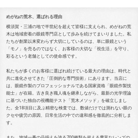
めがねの荒木、選ばれる理由
横須賀・三浦の地で半世紀を超えて皆様に支えられ、めがねの荒
木は地域密着の眼鏡専門店として歩みを続けてまいりました。私
たちが創業以来変わらず大切にしているのは、単に眼鏡という
「モノ」を売るのではなく、お客様の大切な「視生活」を守り、
彩るという老舗としての使命感です。
私たちが多くのお客様に選ばれ続けている最大の理由は、時代と
共に進化させてきた「圧倒的な専門技術」にあります。当店に
は、眼鏡作製のプロフェッショナルである国家資格「眼鏡作製技
能士」が在籍。古き良き職人魂を継承しながら、最新の光学理論
に基づいた独自の視機能テスト「荒木メソッド」を確立しまし
た。全18項目に及ぶ精密な検査では、数値だけでは測れない眼の
クセや疲労の原因、日常生活の中での違和感を徹底的に分析しま
す。
また、地域一番の品揃えを誇る700種類を超える豊富なレンズの