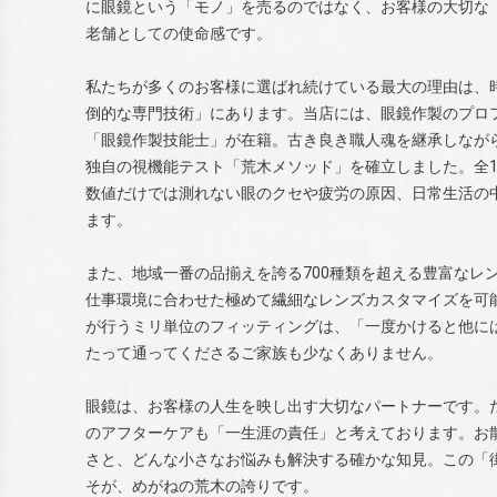
に眼鏡という「モノ」を売るのではなく、お客様の大切な
老舗としての使命感です。
私たちが多くのお客様に選ばれ続けている最大の理由は、
倒的な専門技術」にあります。当店には、眼鏡作製のプロ
「眼鏡作製技能士」が在籍。古き良き職人魂を継承しなが
独自の視機能テスト「荒木メソッド」を確立しました。全1
数値だけでは測れない眼のクセや疲労の原因、日常生活の
ます。
また、地域一番の品揃えを誇る700種類を超える豊富なレ
仕事環境に合わせた極めて繊細なレンズカスタマイズを可
が行うミリ単位のフィッティングは、「一度かけると他に
たって通ってくださるご家族も少なくありません。
眼鏡は、お客様の人生を映し出す大切なパートナーです。
のアフターケアも「一生涯の責任」と考えております。お
さと、どんな小さなお悩みも解決する確かな知見。この「
そが、めがねの荒木の誇りです。