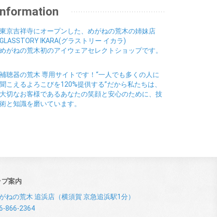
06月 (9)
07月 (10)
01月 (9)
02月 (9)
03月 (8)
Information
04月 (8)
05月 (6)
06月 (5)
01月 (7)
02月 (6)
03月 (7)
04月 (5)
01月 (7)
02月 (6)
03月 (7)
東京吉祥寺にオープンした、めがねの荒木の姉妹店
01月 (9)
02月 (6)
GLASSTORY IKARA(グラストリー イカラ)
01月 (9)
めがねの荒木初のアイウェアセレクトショップです。
補聴器の荒木 専用サイトです！“一人でも多くの人に
聞こえるよろこびを120%提供する”だから私たちは、
大切なお客様であるあなたの笑顔と安心のために、技
術と知識を磨いています。
ップ案内
がねの荒木 追浜店（横須賀 京急追浜駅1分）
6-866-2364