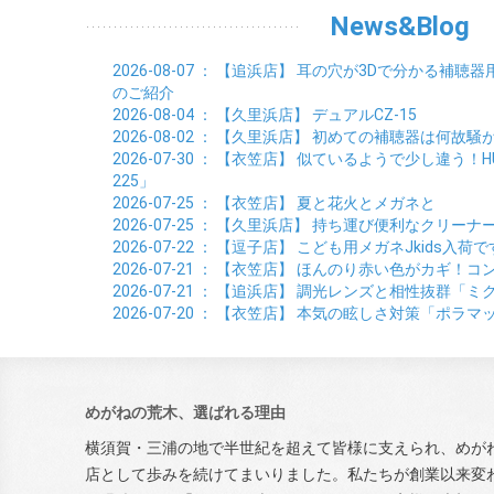
News&Blog
2026-08-07
： 【追浜店】
耳の穴が3Dで分かる補聴器
のご紹介
2026-08-04
： 【久里浜店】
デュアルCZ-15
2026-08-02
： 【久里浜店】
初めての補聴器は何故騒
2026-07-30
： 【衣笠店】
似ているようで少し違う！HUSK
225」
2026-07-25
： 【衣笠店】
夏と花火とメガネと
2026-07-25
： 【久里浜店】
持ち運び便利なクリーナ
2026-07-22
： 【逗子店】
こども用メガネJkids入荷で
2026-07-21
： 【衣笠店】
ほんのり赤い色がカギ！コン
2026-07-21
： 【追浜店】
調光レンズと相性抜群「ミ
2026-07-20
： 【衣笠店】
本気の眩しさ対策「ポラマ
めがねの荒木、選ばれる理由
横須賀・三浦の地で半世紀を超えて皆様に支えられ、めが
店として歩みを続けてまいりました。私たちが創業以来変