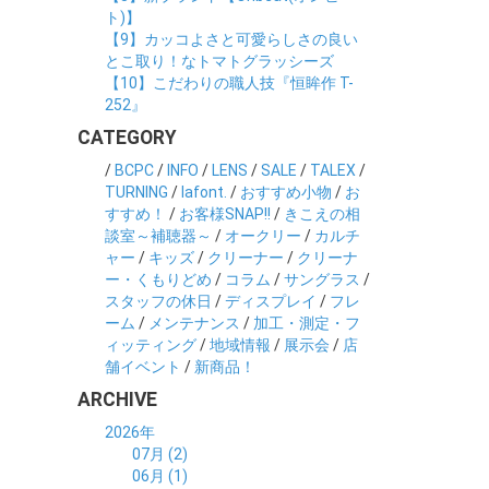
ト)】
【9】カッコよさと可愛らしさの良い
とこ取り！なトマトグラッシーズ
【10】こだわりの職人技『恒眸作 T-
252』
CATEGORY
/
BCPC
/
INFO
/
LENS
/
SALE
/
TALEX
/
TURNING
/
lafont.
/
おすすめ小物
/
お
すすめ！
/
お客様SNAP!!
/
きこえの相
談室～補聴器～
/
オークリー
/
カルチ
ャー
/
キッズ
/
クリーナー
/
クリーナ
ー・くもりどめ
/
コラム
/
サングラス
/
スタッフの休日
/
ディスプレイ
/
フレ
ーム
/
メンテナンス
/
加工・測定・フ
ィッティング
/
地域情報
/
展示会
/
店
舗イベント
/
新商品！
ARCHIVE
2026年
07月 (2)
06月 (1)