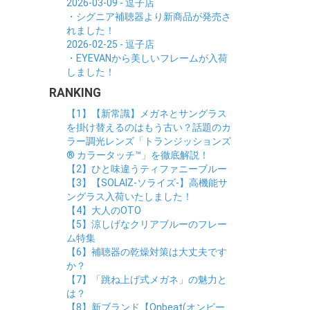
2026-03-09 - 逗子店
・シグニア補聴器より新商品が発売さ
れました！
2026-02-25 - 逗子店
・EYEVANから美しいフレームが入荷
しました！
RANKING
【1】【新常識】メガネとサングラス
を掛け替えるのはもう古い？話題のカ
ラー調光レンズ「トランジッションズ
® カラータッチ™」を徹底解説！
【2】ひと味違うティファニーブルー
【3】【SOLAIZ-ソライズ-】高機能サ
ングラス入荷いたしました！
【4】大人のOTO
【5】涼しげなクリアブルーのフレー
ム特集
【6】補聴器の乾燥対策は大丈夫です
か？
【7】「跳ね上げ式メガネ」の魅力と
は？
【8】新ブランド【Onbeat(オンビー