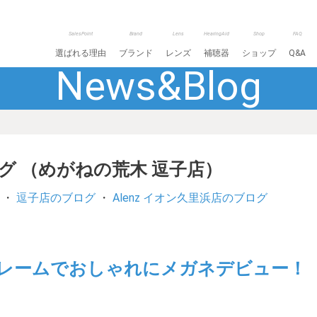
SalesPoint
Brand
Lens
HearingAid
Shop
FAQ
選ばれる理由
ブランド
レンズ
補聴器
ショップ
Q&A
News&Blog
ログ （めがねの荒木 逗子店）
・
逗子店のブログ
・
Alenz イオン久里浜店のブログ
形フレームでおしゃれにメガネデビュー！