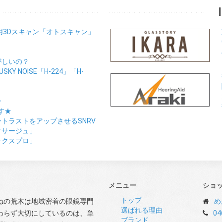
用3Dスキャン「オトスキャン」
がしいの？
Y NOISE「H-224」「H-
ー
す★
トラストをアップさせるSNRV
クサージュ」
ックスプロ」
メニュー
ショ
トップ
ねの荒木は地域密着の眼鏡専門
め
選ばれる理由
わらず大切にしているのは、単
04
ブランド