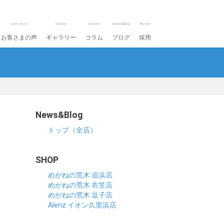
User Voice
Gallery
Column
News&Blog
Recruit
お客さまの声
ギャラリー
コラム
ブログ
採用
News&Blog
トップ（全店）
SHOP
めがねの荒木 追浜店
めがねの荒木 衣笠店
めがねの荒木 逗子店
Alenz イオン久里浜店