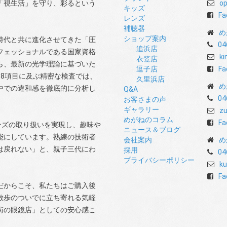
「視生活」を守り、彩るという
op
キッズ
Fa
レンズ
補聴器
め
ショップ案内
時代と共に進化させてきた「圧
04
追浜店
フェッショナルである国家資格
ki
衣笠店
ら、最新の光学理論に基づいた
逗子店
Fa
8項目に及ぶ精密な検査では、
久里浜店
め
中での違和感を徹底的に分析し
Q&A
04
お客さまの声
ギャラリー
zu
めがねのコラム
Fa
ンズの取り扱いを実現し、趣味や
ニュース＆ブログ
能にしています。熟練の技術者
会社案内
め
は戻れない」と、親子三代にわ
採用
04
プライバシーポリシー
ku
Fa
だからこそ、私たちはご購入後
散歩のついでに立ち寄れる気軽
街の眼鏡店」としての安心感こ