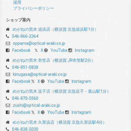
採用
プライバシーポリシー
ショップ案内
めがねの荒木 追浜店（横須賀 京急追浜駅1分）
046-866-2364
oppama@optical-araki.co.jp
Facebook
X
YouTube
Instagram
めがねの荒木 衣笠店（横須賀 JR衣笠駅2分）
046-851-0838
kinugasa@optical-araki.co.jp
Facebook
X
YouTube
Instagram
めがねの荒木 逗子店（横須賀 京急逗子・葉山駅1分）
046-870-5560
zushi@optical-araki.co.jp
Facebook
X
YouTube
Instagram
めがねの荒木 久里浜店（横須賀 京急久里浜駅4分）
046-838-5030