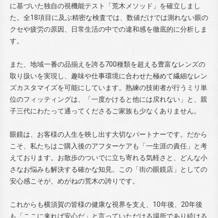
に基づいた独自の視機能テスト「荒木メソッド」を確立しまし
た。全18項目に及ぶ精密な検査では、数値だけでは測れない眼の
クセや疲労の原因、日常生活の中での違和感を徹底的に分析しま
す。
また、地域一番の品揃えを誇る700種類を超える豊富なレンズの
取り扱いを実現し、趣味や仕事環境に合わせた極めて繊細なレン
ズカスタマイズを可能にしています。熟練の技術者が行うミリ単
位のフィッティングは、「一度かけると他には戻れない」と、親
子三代にわたって通ってくださるご家族も少なくありません。
眼鏡は、お客様の人生を映し出す大切なパートナーです。だから
こそ、私たちはご購入後のアフターケアも「一生涯の責任」と考
えております。お散歩のついでに立ち寄れる気軽さと、どんな小
さなお悩みも解決する確かな知見。この「街の眼鏡店」としての
安心感こそが、めがねの荒木の誇りです。
これからも横須賀の皆様の健康な視界を支え、10年後、20年後
も「ここに来れば安心だ」と言っていただける場所であり続ける