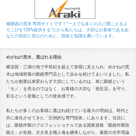
補聴器の荒木 専用サイトです！“一人でも多くの人に聞こえるよ
ろこびを120%提供する”だから私たちは、大切なお客様であるあ
なたの笑顔と安心のために、技術と知識を磨いています。
めがねの荒木、選ばれる理由
横須賀・三浦の地で半世紀を超えて皆様に支えられ、めがねの荒
木は地域密着の眼鏡専門店として歩みを続けてまいりました。私
たちが創業以来変わらず大切にしているのは、単に眼鏡という
「モノ」を売るのではなく、お客様の大切な「視生活」を守り、
彩るという老舗としての使命感です。
私たちが多くのお客様に選ばれ続けている最大の理由は、時代と
共に進化させてきた「圧倒的な専門技術」にあります。当店に
は、眼鏡作製のプロフェッショナルである国家資格「眼鏡作製技
能士」が在籍。古き良き職人魂を継承しながら、最新の光学理論