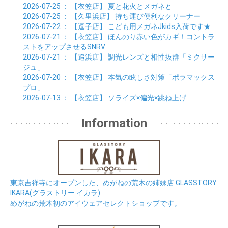
2026-07-25
： 【衣笠店】
夏と花火とメガネと
2026-07-25
： 【久里浜店】
持ち運び便利なクリーナー
2026-07-22
： 【逗子店】
こども用メガネJkids入荷です★
2026-07-21
： 【衣笠店】
ほんのり赤い色がカギ！コントラ
ストをアップさせるSNRV
2026-07-21
： 【追浜店】
調光レンズと相性抜群「ミクサー
ジュ」
2026-07-20
： 【衣笠店】
本気の眩しさ対策「ポラマックス
プロ」
2026-07-13
： 【衣笠店】
ソライズ×偏光×跳ね上げ
Information
東京吉祥寺にオープンした、めがねの荒木の姉妹店 GLASSTORY
IKARA(グラストリー イカラ)
めがねの荒木初のアイウェアセレクトショップです。