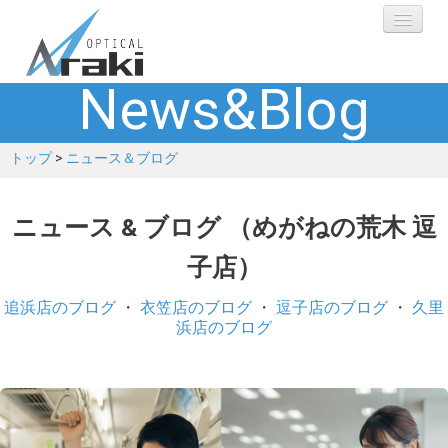
News&Blog
選ばれる理由
トップ
>
ニュース＆ブログ
ブランド
レンズ
ニュース & ブログ （めがねの荒木 逗
子店）
補聴器
追浜店のブログ
・
衣笠店のブログ
・
逗子店のブログ
・
久里
ショップ
浜店のブログ
Q&A
お客さまの声