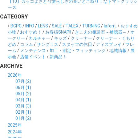
【10】カッコよさと可愛らしさの良いとこ取り！なトマトグラッシ
ーズ
CATEGORY
/
BCPC
/
INFO
/
LENS
/
SALE
/
TALEX
/
TURNING
/
lafont.
/
おすすめ
小物
/
おすすめ！
/
お客様SNAP!!
/
きこえの相談室～補聴器～
/
オ
ークリー
/
カルチャー
/
キッズ
/
クリーナー
/
クリーナー・くもり
どめ
/
コラム
/
サングラス
/
スタッフの休日
/
ディスプレイ
/
フレ
ーム
/
メンテナンス
/
加工・測定・フィッティング
/
地域情報
/
展
示会
/
店舗イベント
/
新商品！
ARCHIVE
2026年
07月 (2)
06月 (1)
05月 (2)
04月 (1)
03月 (3)
02月 (1)
01月 (2)
2025年
12月 (2)
2024年
11月 (2)