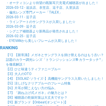
・オーティコンより待望の既製耳穴充電式補聴器が出ました！
2026-03-12 - 追浜店、衣笠店、逗子店、久里浜店
・偏光レンズ専門メーカー「TALEX」
2026-03-11 - 逗子店
・ラインアートのサングラスが入荷しました☆
2026-03-09 - 逗子店
・シグニア補聴器より新商品が発売されました！
2026-02-25 - 逗子店
・EYEVANから美しいフレームが入荷しました！
RANKING
【1】【新常識】メガネとサングラスを掛け替えるのはもう古い？
話題のカラー調光レンズ「トランジッションズ® カラータッチ™」
を徹底解説！
【2】ひと味違うティファニーブルー
【3】大人のOTO
【4】【SOLAIZ-ソライズ-】高機能サングラス入荷いたしました！
【5】涼しげなクリアブルーのフレーム特集
【6】片耳が聞こえない方の悩み。
【7】「跳ね上げ式メガネ」の魅力とは？
【8】補聴器の乾燥対策は大丈夫ですか？
【9】新ブランド【Onbeat(オンビート)】