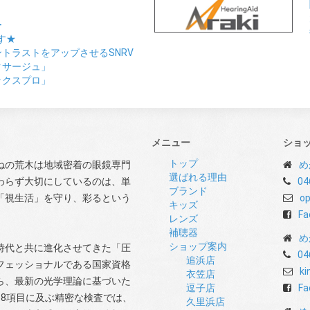
ー
す★
トラストをアップさせるSNRV
クサージュ」
ックスプロ」
メニュー
ショ
トップ
ねの荒木は地域密着の眼鏡専門
め
選ばれる理由
わらず大切にしているのは、単
04
ブランド
「視生活」を守り、彩るという
op
キッズ
Fa
レンズ
補聴器
め
ショップ案内
時代と共に進化させてきた「圧
04
追浜店
フェッショナルである国家資格
ki
衣笠店
ら、最新の光学理論に基づいた
逗子店
Fa
8項目に及ぶ精密な検査では、
久里浜店