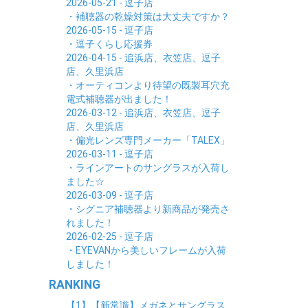
2026-05-21 - 逗子店
・補聴器の乾燥対策は大丈夫ですか？
2026-05-15 - 逗子店
・逗子くらし応援券
2026-04-15 - 追浜店、衣笠店、逗子
店、久里浜店
・オーティコンより待望の既製耳穴充
電式補聴器が出ました！
2026-03-12 - 追浜店、衣笠店、逗子
店、久里浜店
・偏光レンズ専門メーカー「TALEX」
2026-03-11 - 逗子店
・ラインアートのサングラスが入荷し
ました☆
2026-03-09 - 逗子店
・シグニア補聴器より新商品が発売さ
れました！
2026-02-25 - 逗子店
・EYEVANから美しいフレームが入荷
しました！
RANKING
【1】【新常識】メガネとサングラス