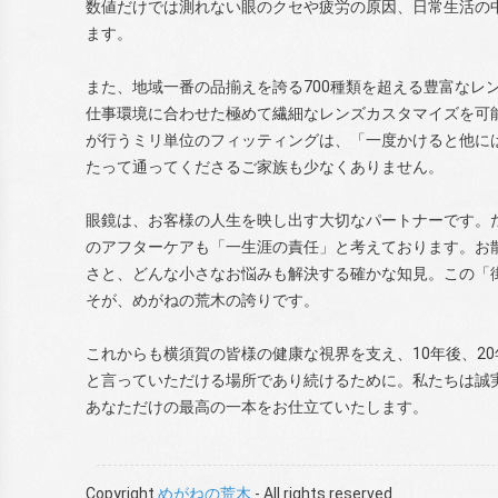
数値だけでは測れない眼のクセや疲労の原因、日常生活の
ます。
また、地域一番の品揃えを誇る700種類を超える豊富なレ
仕事環境に合わせた極めて繊細なレンズカスタマイズを可
が行うミリ単位のフィッティングは、「一度かけると他に
たって通ってくださるご家族も少なくありません。
眼鏡は、お客様の人生を映し出す大切なパートナーです。
のアフターケアも「一生涯の責任」と考えております。お
さと、どんな小さなお悩みも解決する確かな知見。この「
そが、めがねの荒木の誇りです。
これからも横須賀の皆様の健康な視界を支え、10年後、2
と言っていただける場所であり続けるために。私たちは誠
あなただけの最高の一本をお仕立ていたします。
Copyright
めがねの荒木
- All rights reserved.