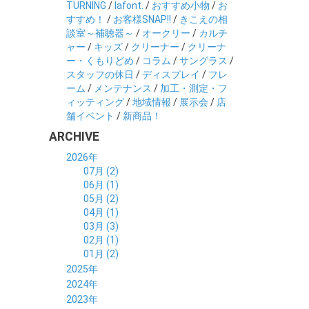
TURNING
/
lafont.
/
おすすめ小物
/
お
すすめ！
/
お客様SNAP!!
/
きこえの相
談室～補聴器～
/
オークリー
/
カルチ
ャー
/
キッズ
/
クリーナー
/
クリーナ
ー・くもりどめ
/
コラム
/
サングラス
/
スタッフの休日
/
ディスプレイ
/
フレ
ーム
/
メンテナンス
/
加工・測定・フ
ィッティング
/
地域情報
/
展示会
/
店
舗イベント
/
新商品！
ARCHIVE
2026年
07月 (2)
06月 (1)
05月 (2)
04月 (1)
03月 (3)
02月 (1)
01月 (2)
2025年
12月 (2)
2024年
11月 (2)
12月 (6)
2023年