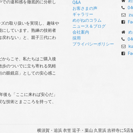
め
中での違和感を徹底的に分析し
Q&A
04
お客さまの声
ギャラリー
zu
めがねのコラム
Fa
ンズの取り扱いを実現し、趣味や
ニュース＆ブログ
能にしています。熟練の技術者
会社案内
め
は戻れない」と、親子三代にわ
採用
04
プライバシーポリシー
ku
Fa
だからこそ、私たちはご購入後
散歩のついでに立ち寄れる気軽
街の眼鏡店」としての安心感こ
0年後も「ここに来れば安心だ」
実な技術とまごころを持って、
横須賀・追浜 衣笠 逗子・葉山 久里浜 吉祥寺に