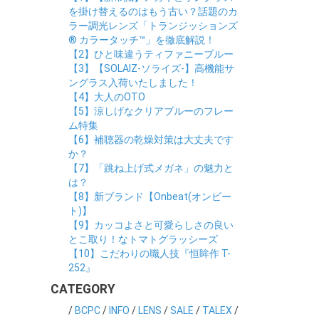
を掛け替えるのはもう古い？話題のカ
ラー調光レンズ「トランジッションズ
® カラータッチ™」を徹底解説！
【2】ひと味違うティファニーブルー
【3】【SOLAIZ-ソライズ-】高機能サ
ングラス入荷いたしました！
【4】大人のOTO
【5】涼しげなクリアブルーのフレー
ム特集
【6】補聴器の乾燥対策は大丈夫です
か？
【7】「跳ね上げ式メガネ」の魅力と
は？
【8】新ブランド【Onbeat(オンビー
ト)】
【9】カッコよさと可愛らしさの良い
とこ取り！なトマトグラッシーズ
【10】こだわりの職人技『恒眸作 T-
252』
CATEGORY
/
BCPC
/
INFO
/
LENS
/
SALE
/
TALEX
/