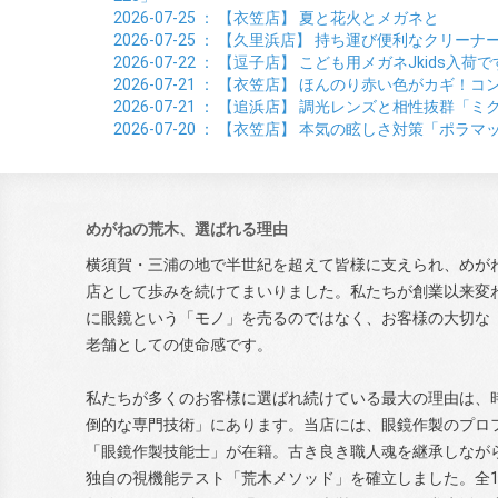
2026-07-25
： 【衣笠店】
夏と花火とメガネと
2026-07-25
： 【久里浜店】
持ち運び便利なクリーナ
2026-07-22
： 【逗子店】
こども用メガネJkids入荷で
2026-07-21
： 【衣笠店】
ほんのり赤い色がカギ！コン
2026-07-21
： 【追浜店】
調光レンズと相性抜群「ミ
2026-07-20
： 【衣笠店】
本気の眩しさ対策「ポラマ
めがねの荒木、選ばれる理由
横須賀・三浦の地で半世紀を超えて皆様に支えられ、めが
店として歩みを続けてまいりました。私たちが創業以来変
に眼鏡という「モノ」を売るのではなく、お客様の大切な
老舗としての使命感です。
私たちが多くのお客様に選ばれ続けている最大の理由は、
倒的な専門技術」にあります。当店には、眼鏡作製のプロ
「眼鏡作製技能士」が在籍。古き良き職人魂を継承しなが
独自の視機能テスト「荒木メソッド」を確立しました。全1