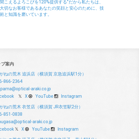
聞こえるよろこびを120%提供する”だから私たちは、
大切なお客様であるあなたの笑顔と安心のために、技
術と知識を磨いています。
ップ案内
がねの荒木 追浜店（横須賀 京急追浜駅1分）
6-866-2364
pama@optical-araki.co.jp
cebook
X
YouTube
Instagram
がねの荒木 衣笠店（横須賀 JR衣笠駅2分）
6-851-0838
nugasa@optical-araki.co.jp
cebook
X
YouTube
Instagram