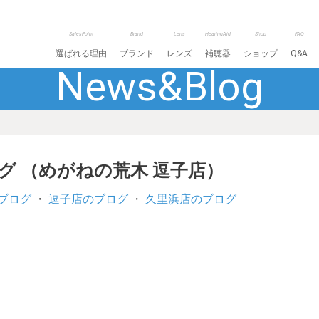
SalesPoint
Brand
Lens
HearingAid
Shop
FAQ
選ばれる理由
ブランド
レンズ
補聴器
ショップ
Q&A
News&Blog
ログ （めがねの荒木 逗子店）
ブログ
・
逗子店のブログ
・
久里浜店のブログ