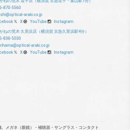
がねの荒木 逗子店（横須賀 京急逗子・葉山駅1分）
6-870-5560
shi@optical-araki.co.jp
cebook
X
YouTube
Instagram
がねの荒木 久里浜店（横須賀 京急久里浜駅4分）
6-838-5030
rihama@optical-araki.co.jp
cebook
X
YouTube
Instagram
5店舗。メガネ（眼鏡）・補聴器・サングラス・コンタクト