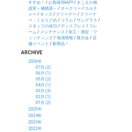
すすめ！
/
お客様SNAP!!
/
きこえの相
談室～補聴器～
/
オークリー
/
カルチ
ャー
/
キッズ
/
クリーナー
/
クリーナ
ー・くもりどめ
/
コラム
/
サングラス
/
スタッフの休日
/
ディスプレイ
/
フレ
ーム
/
メンテナンス
/
加工・測定・フ
ィッティング
/
地域情報
/
展示会
/
店
舗イベント
/
新商品！
ARCHIVE
2026年
07月 (2)
06月 (1)
05月 (2)
04月 (1)
03月 (3)
02月 (1)
01月 (2)
2025年
12月 (2)
2024年
11月 (2)
12月 (6)
2023年
10月 (3)
11月 (5)
12月 (5)
2022年