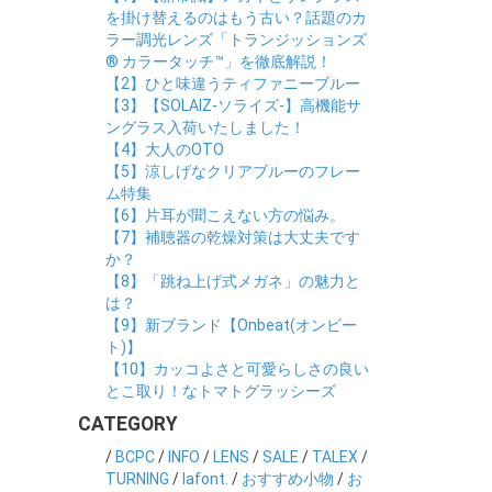
を掛け替えるのはもう古い？話題のカ
ラー調光レンズ「トランジッションズ
® カラータッチ™」を徹底解説！
【2】ひと味違うティファニーブルー
【3】【SOLAIZ-ソライズ-】高機能サ
ングラス入荷いたしました！
【4】大人のOTO
【5】涼しげなクリアブルーのフレー
ム特集
【6】片耳が聞こえない方の悩み。
【7】補聴器の乾燥対策は大丈夫です
か？
【8】「跳ね上げ式メガネ」の魅力と
は？
【9】新ブランド【Onbeat(オンビー
ト)】
【10】カッコよさと可愛らしさの良い
とこ取り！なトマトグラッシーズ
CATEGORY
/
BCPC
/
INFO
/
LENS
/
SALE
/
TALEX
/
TURNING
/
lafont.
/
おすすめ小物
/
お