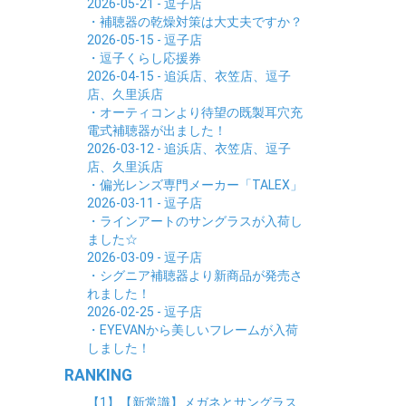
2026-05-21 - 逗子店
・補聴器の乾燥対策は大丈夫ですか？
2026-05-15 - 逗子店
・逗子くらし応援券
2026-04-15 - 追浜店、衣笠店、逗子
店、久里浜店
・オーティコンより待望の既製耳穴充
電式補聴器が出ました！
2026-03-12 - 追浜店、衣笠店、逗子
店、久里浜店
・偏光レンズ専門メーカー「TALEX」
2026-03-11 - 逗子店
・ラインアートのサングラスが入荷し
ました☆
2026-03-09 - 逗子店
・シグニア補聴器より新商品が発売さ
れました！
2026-02-25 - 逗子店
・EYEVANから美しいフレームが入荷
しました！
RANKING
【1】【新常識】メガネとサングラス