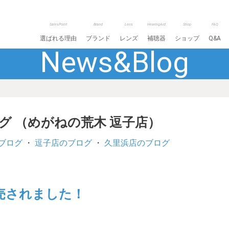
SalesPoint
Brand
Lens
HearingAid
Shop
FAQ
選ばれる理由
ブランド
レンズ
補聴器
ショップ
Q&A
News&Blog
ログ （めがねの荒木 逗子店）
ブログ
・
逗子店のブログ
・
久里浜店のブログ
売されました！