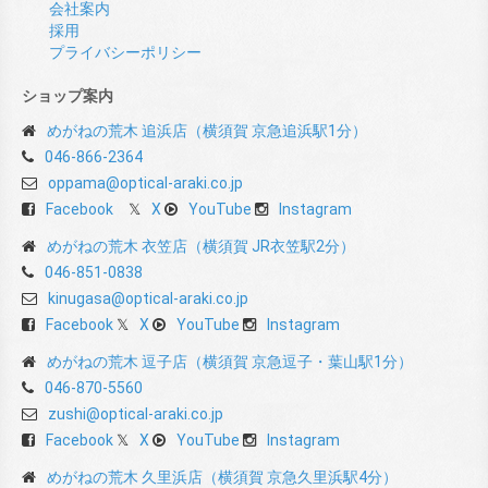
会社案内
採用
プライバシーポリシー
ショップ案内
めがねの荒木 追浜店（横須賀 京急追浜駅1分）
046-866-2364
oppama@optical-araki.co.jp
Facebook
X
YouTube
Instagram
めがねの荒木 衣笠店（横須賀 JR衣笠駅2分）
046-851-0838
kinugasa@optical-araki.co.jp
Facebook
X
YouTube
Instagram
めがねの荒木 逗子店（横須賀 京急逗子・葉山駅1分）
046-870-5560
zushi@optical-araki.co.jp
Facebook
X
YouTube
Instagram
めがねの荒木 久里浜店（横須賀 京急久里浜駅4分）