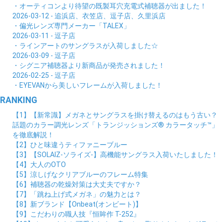
・オーティコンより待望の既製耳穴充電式補聴器が出ました！
2026-03-12 - 追浜店、衣笠店、逗子店、久里浜店
・偏光レンズ専門メーカー「TALEX」
2026-03-11 - 逗子店
・ラインアートのサングラスが入荷しました☆
2026-03-09 - 逗子店
・シグニア補聴器より新商品が発売されました！
2026-02-25 - 逗子店
・EYEVANから美しいフレームが入荷しました！
RANKING
【1】【新常識】メガネとサングラスを掛け替えるのはもう古い？
話題のカラー調光レンズ「トランジッションズ® カラータッチ™」
を徹底解説！
【2】ひと味違うティファニーブルー
【3】【SOLAIZ-ソライズ-】高機能サングラス入荷いたしました！
【4】大人のOTO
【5】涼しげなクリアブルーのフレーム特集
【6】補聴器の乾燥対策は大丈夫ですか？
【7】「跳ね上げ式メガネ」の魅力とは？
【8】新ブランド【Onbeat(オンビート)】
【9】こだわりの職人技『恒眸作 T-252』