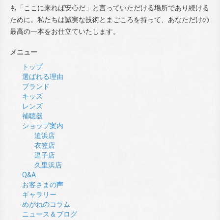
も「ここに来れば安心だ」と言っていただける場所であり続ける
ために。私たちは誠実な技術とまごころを持って、あなただけの
最高の一本をお仕立ていたします。
メニュー
トップ
選ばれる理由
ブランド
キッズ
レンズ
補聴器
ショップ案内
追浜店
衣笠店
逗子店
久里浜店
Q&A
お客さまの声
ギャラリー
めがねのコラム
ニュース＆ブログ