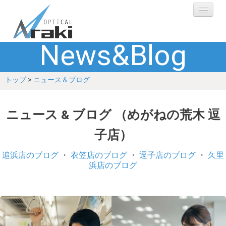
News&Blog
選ばれる理由
トップ
>
ニュース＆ブログ
ブランド
レンズ
ニュース & ブログ （めがねの荒木 逗
子店）
補聴器
追浜店のブログ
・
衣笠店のブログ
・
逗子店のブログ
・
久里
ショップ
浜店のブログ
Q&A
お客さまの声