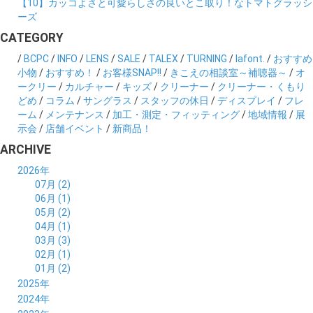
【10】カッコよさと可愛らしさの良いとこ取り！なトマトグラッシ
ーズ
CATEGORY
/
BCPC
/
INFO
/
LENS
/
SALE
/
TALEX
/
TURNING
/
lafont.
/
おすすめ
小物
/
おすすめ！
/
お客様SNAP!!
/
きこえの相談室～補聴器～
/
オ
ークリー
/
カルチャー
/
キッズ
/
クリーナー
/
クリーナー・くもり
どめ
/
コラム
/
サングラス
/
スタッフの休日
/
ディスプレイ
/
フレ
ーム
/
メンテナンス
/
加工・測定・フィッティング
/
地域情報
/
展
示会
/
店舗イベント
/
新商品！
ARCHIVE
2026年
07月 (2)
06月 (1)
05月 (2)
04月 (1)
03月 (3)
02月 (1)
01月 (2)
2025年
12月 (2)
2024年
11月 (2)