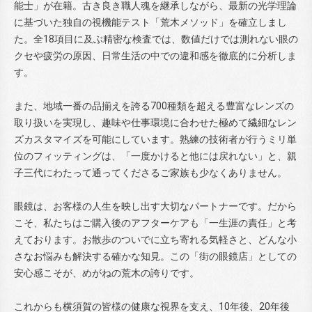
能士」が在籍。古き良き職人魂を継承しながら、最新の光学理論
に基づいた独自の視機能テスト「荒木メソッド」を確立しまし
た。全18項目に及ぶ精密な検査では、数値だけでは測れない眼の
クセや疲労の原因、日常生活の中での違和感を徹底的に分析しま
す。
また、地域一番の品揃えを誇る700種類を超える豊富なレンズの
取り扱いを実現し、趣味や仕事環境に合わせた極めて繊細なレン
ズカスタマイズを可能にしています。熟練の技術者が行うミリ単
位のフィッティングは、「一度かけると他には戻れない」と、親
子三代にわたって通ってくださるご家族も少なくありません。
眼鏡は、お客様の人生を映し出す大切なパートナーです。だから
こそ、私たちはご購入後のアフターケアも「一生涯の責任」と考
えております。お散歩のついでに立ち寄れる気軽さと、どんな小
さなお悩みも解決する確かな知見。この「街の眼鏡店」としての
安心感こそが、めがねの荒木の誇りです。
これからも横須賀の皆様の健康な視界を支え、10年後、20年後