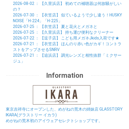
2026-08-02
： 【久里浜店】
初めての補聴器は何故騒がしい
の？
2026-07-30
： 【衣笠店】
似ているようで少し違う！HUSKY
NOISE「H-224」「H-225」
2026-07-25
： 【衣笠店】
夏と花火とメガネと
2026-07-25
： 【久里浜店】
持ち運び便利なクリーナー
2026-07-22
： 【逗子店】
こども用メガネJkids入荷です★
2026-07-21
： 【衣笠店】
ほんのり赤い色がカギ！コントラ
ストをアップさせるSNRV
2026-07-21
： 【追浜店】
調光レンズと相性抜群「ミクサー
ジュ」
Information
東京吉祥寺にオープンした、めがねの荒木の姉妹店 GLASSTORY
IKARA(グラストリー イカラ)
めがねの荒木初のアイウェアセレクトショップです。