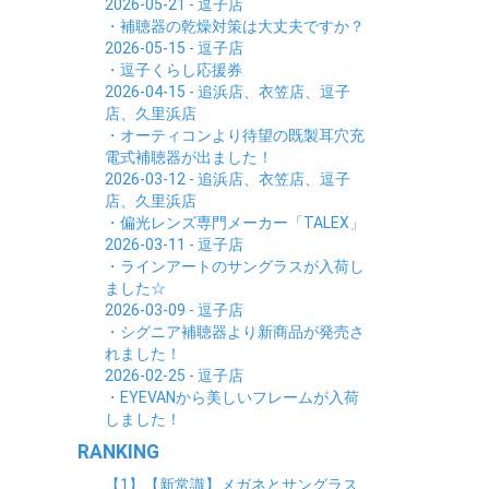
2026-05-21 - 逗子店
・補聴器の乾燥対策は大丈夫ですか？
2026-05-15 - 逗子店
・逗子くらし応援券
2026-04-15 - 追浜店、衣笠店、逗子
店、久里浜店
・オーティコンより待望の既製耳穴充
電式補聴器が出ました！
2026-03-12 - 追浜店、衣笠店、逗子
店、久里浜店
・偏光レンズ専門メーカー「TALEX」
2026-03-11 - 逗子店
・ラインアートのサングラスが入荷し
ました☆
2026-03-09 - 逗子店
・シグニア補聴器より新商品が発売さ
れました！
2026-02-25 - 逗子店
・EYEVANから美しいフレームが入荷
しました！
RANKING
【1】【新常識】メガネとサングラス