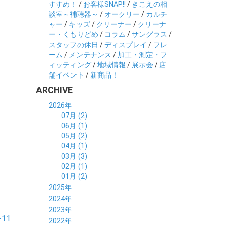
すすめ！
/
お客様SNAP!!
/
きこえの相
談室～補聴器～
/
オークリー
/
カルチ
ャー
/
キッズ
/
クリーナー
/
クリーナ
ー・くもりどめ
/
コラム
/
サングラス
/
スタッフの休日
/
ディスプレイ
/
フレ
ーム
/
メンテナンス
/
加工・測定・フ
ィッティング
/
地域情報
/
展示会
/
店
舗イベント
/
新商品！
ARCHIVE
2026年
07月 (2)
06月 (1)
05月 (2)
04月 (1)
03月 (3)
02月 (1)
01月 (2)
2025年
12月 (2)
2024年
11月 (2)
12月 (6)
2023年
-11
10月 (3)
11月 (5)
12月 (5)
2022年