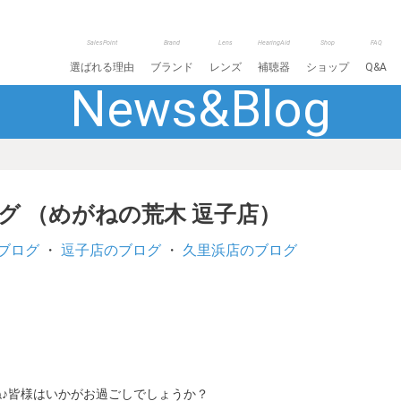
SalesPoint
Brand
Lens
HearingAid
Shop
FAQ
選ばれる理由
ブランド
レンズ
補聴器
ショップ
Q&A
News&Blog
ログ （めがねの荒木 逗子店）
ブログ
・
逗子店のブログ
・
久里浜店のブログ
ね♪皆様はいかがお過ごしでしょうか？