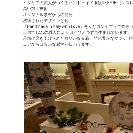
イタリアの職人がつくるハンドメイド眼鏡RES/REI（レス
高い加工技術
オリジナル素材からの開発
洗練されたデザインと色
『Handmade in Italy with Love』そんなコン
工房で12名の職人により日々ひとつずつ生まれています。
丹精に磨き上げられた鮮やかな光彩、発色豊かなマツケリ
ェアからは豊かな感性が伝わります。