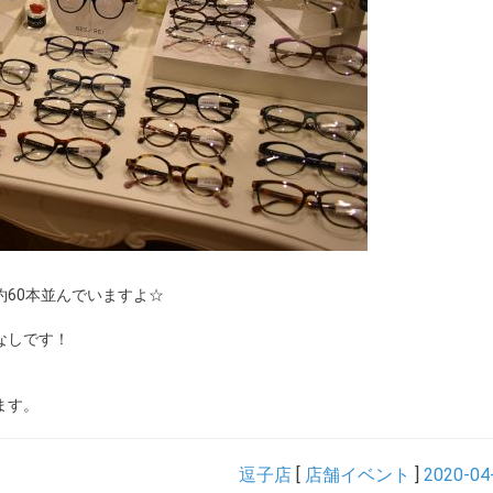
60本並んでいますよ☆
なしです！
ます。
逗子店
[
店舗イベント
]
2020-04