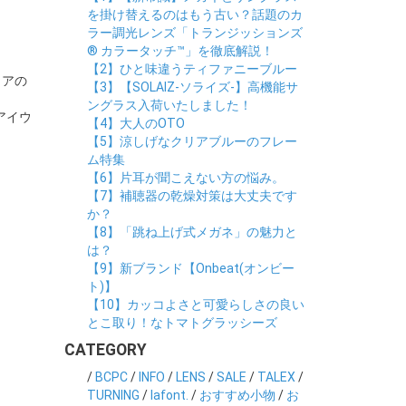
を掛け替えるのはもう古い？話題のカ
ラー調光レンズ「トランジッションズ
® カラータッチ™」を徹底解説！
【2】ひと味違うティファニーブルー
リアの
【3】【SOLAIZ-ソライズ-】高機能サ
ングラス入荷いたしました！
アイウ
【4】大人のOTO
【5】涼しげなクリアブルーのフレー
ム特集
【6】片耳が聞こえない方の悩み。
【7】補聴器の乾燥対策は大丈夫です
か？
【8】「跳ね上げ式メガネ」の魅力と
は？
【9】新ブランド【Onbeat(オンビー
ト)】
【10】カッコよさと可愛らしさの良い
とこ取り！なトマトグラッシーズ
CATEGORY
/
BCPC
/
INFO
/
LENS
/
SALE
/
TALEX
/
TURNING
/
lafont.
/
おすすめ小物
/
お