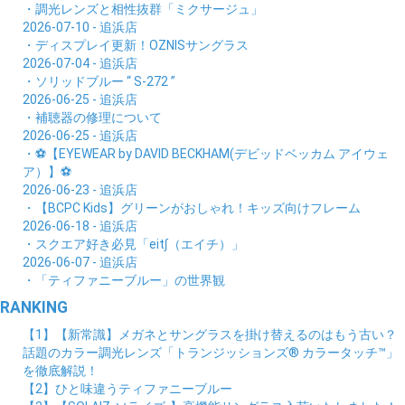
・調光レンズと相性抜群「ミクサージュ」
2026-07-10 - 追浜店
・ディスプレイ更新！OZNISサングラス
2026-07-04 - 追浜店
・ソリッドブルー “ S-272 ”
2026-06-25 - 追浜店
・補聴器の修理について
2026-06-25 - 追浜店
・⚽【EYEWEAR by DAVID BECKHAM(デビッドベッカム アイウェ
ア）】⚽
2026-06-23 - 追浜店
・【BCPC Kids】グリーンがおしゃれ！キッズ向けフレーム
2026-06-18 - 追浜店
・スクエア好き必見「eit∫（エイチ）」
2026-06-07 - 追浜店
・「ティファニーブルー」の世界観
RANKING
【1】【新常識】メガネとサングラスを掛け替えるのはもう古い？
話題のカラー調光レンズ「トランジッションズ® カラータッチ™」
を徹底解説！
【2】ひと味違うティファニーブルー