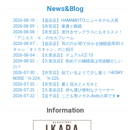
04月 (8)
05月 (5)
06月 (9)
07月 (10)
01月 (7)
02月 (8)
03月 (7)
04月 (3)
News&Blog
05月 (6)
06月 (4)
01月 (7)
02月 (6)
03月 (5)
04月 (7)
01月 (8)
02月 (6)
03月 (7)
2026-08-10
： 【追浜店】
HAMAMOTO ニューモデル入荷
01月 (6)
02月 (8)
2026-08-09
： 【衣笠店】
家康と眼鏡
01月 (8)
2026-08-08
： 【衣笠店】
度付きサングラスにもオススメ！
「アニエス・ｂ」のセルフレーム
2026-08-07
： 【追浜店】
耳の穴が3Dで分かる補聴器用3Dス
キャン「オトスキャン」のご紹介
2026-08-04
： 【久里浜店】
デュアルCZ-15
2026-08-02
： 【久里浜店】
初めての補聴器は何故騒がしい
の？
2026-07-30
： 【衣笠店】
似ているようで少し違う！HUSKY
NOISE「H-224」「H-225」
2026-07-25
： 【衣笠店】
夏と花火とメガネと
2026-07-25
： 【久里浜店】
持ち運び便利なクリーナー
2026-07-22
： 【逗子店】
こども用メガネJkids入荷です★
Information