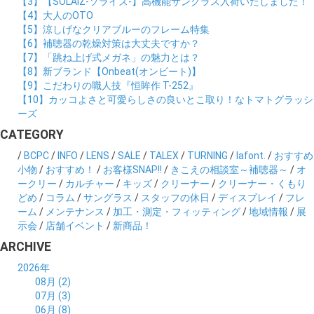
【3】【SOLAIZ-ソライズ-】高機能サングラス入荷いたしました！
【4】大人のOTO
【5】涼しげなクリアブルーのフレーム特集
【6】補聴器の乾燥対策は大丈夫ですか？
【7】「跳ね上げ式メガネ」の魅力とは？
【8】新ブランド【Onbeat(オンビート)】
【9】こだわりの職人技『恒眸作 T-252』
【10】カッコよさと可愛らしさの良いとこ取り！なトマトグラッシ
ーズ
CATEGORY
/
BCPC
/
INFO
/
LENS
/
SALE
/
TALEX
/
TURNING
/
lafont.
/
おすすめ
小物
/
おすすめ！
/
お客様SNAP!!
/
きこえの相談室～補聴器～
/
オ
ークリー
/
カルチャー
/
キッズ
/
クリーナー
/
クリーナー・くもり
どめ
/
コラム
/
サングラス
/
スタッフの休日
/
ディスプレイ
/
フレ
ーム
/
メンテナンス
/
加工・測定・フィッティング
/
地域情報
/
展
示会
/
店舗イベント
/
新商品！
ARCHIVE
2026年
08月 (2)
07月 (3)
06月 (8)