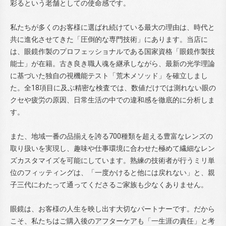
彩るという老舗としての使命感です。
私たちが多くのお客様に選ばれ続けている最大の理由は、時代と
共に進化させてきた「圧倒的な専門技術」にあります。当店に
は、眼鏡作製のプロフェッショナルである国家資格「眼鏡作製技
能士」が在籍。古き良き職人魂を継承しながら、最新の光学理論
に基づいた独自の視機能テスト「荒木メソッド」を確立しまし
た。全18項目に及ぶ精密な検査では、数値だけでは測れない眼の
クセや疲労の原因、日常生活の中での違和感を徹底的に分析しま
す。
また、地域一番の品揃えを誇る700種類を超える豊富なレンズの
取り扱いを実現し、趣味や仕事環境に合わせた極めて繊細なレン
ズカスタマイズを可能にしています。熟練の技術者が行うミリ単
位のフィッティングは、「一度かけると他には戻れない」と、親
子三代にわたって通ってくださるご家族も少なくありません。
眼鏡は、お客様の人生を映し出す大切なパートナーです。だから
こそ、私たちはご購入後のアフターケアも「一生涯の責任」と考