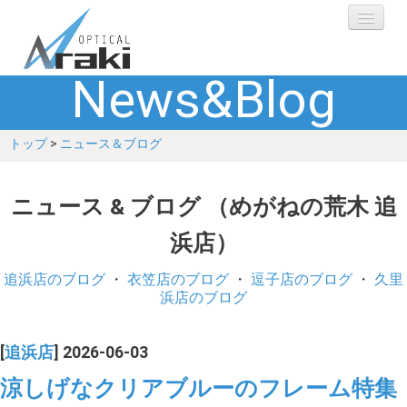
News&Blog
選ばれる理由
トップ
>
ニュース＆ブログ
ブランド
レンズ
ニュース & ブログ （めがねの荒木 追
浜店）
補聴器
追浜店のブログ
・
衣笠店のブログ
・
逗子店のブログ
・
久里
ショップ
浜店のブログ
Q&A
[
追浜店
] 2026-06-03
涼しげなクリアブルーのフレーム特集
お客さまの声