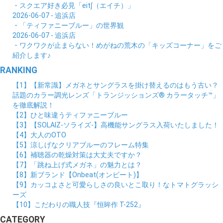
・スクエア好き必見「eit∫（エイチ）」
2026-06-07 - 追浜店
・「ティファニーブルー」の世界観
2026-06-07 - 追浜店
・ワクワクが止まらない！めがねの荒木の「キッズコーナー」をご
紹介します♪
RANKING
【1】【新常識】メガネとサングラスを掛け替えるのはもう古い？
話題のカラー調光レンズ「トランジッションズ® カラータッチ™」
を徹底解説！
【2】ひと味違うティファニーブルー
【3】【SOLAIZ-ソライズ-】高機能サングラス入荷いたしました！
【4】大人のOTO
【5】涼しげなクリアブルーのフレーム特集
【6】補聴器の乾燥対策は大丈夫ですか？
【7】「跳ね上げ式メガネ」の魅力とは？
【8】新ブランド【Onbeat(オンビート)】
【9】カッコよさと可愛らしさの良いとこ取り！なトマトグラッシ
ーズ
【10】こだわりの職人技『恒眸作 T-252』
CATEGORY