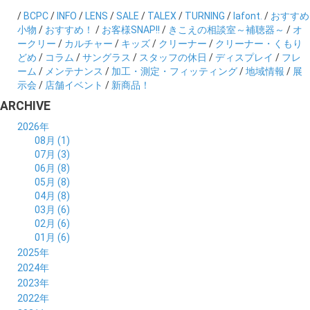
/
BCPC
/
INFO
/
LENS
/
SALE
/
TALEX
/
TURNING
/
lafont.
/
おすすめ
小物
/
おすすめ！
/
お客様SNAP!!
/
きこえの相談室～補聴器～
/
オ
ークリー
/
カルチャー
/
キッズ
/
クリーナー
/
クリーナー・くもり
どめ
/
コラム
/
サングラス
/
スタッフの休日
/
ディスプレイ
/
フレ
ーム
/
メンテナンス
/
加工・測定・フィッティング
/
地域情報
/
展
示会
/
店舗イベント
/
新商品！
ARCHIVE
2026年
08月 (1)
07月 (3)
06月 (8)
05月 (8)
04月 (8)
03月 (6)
02月 (6)
01月 (6)
2025年
12月 (5)
2024年
11月 (3)
12月 (4)
2023年
10月 (6)
11月 (8)
12月 (3)
2022年
09月 (5)
10月 (6)