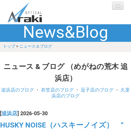
News&Blog
選ばれる理由
トップ
>
ニュース＆ブログ
ブランド
レンズ
ニュース & ブログ （めがねの荒木 追
浜店）
補聴器
追浜店のブログ
・
衣笠店のブログ
・
逗子店のブログ
・
久里
ショップ
浜店のブログ
Q&A
[
追浜店
] 2026-05-30
HUSKY NOISE（ハスキーノイズ） “
お客さまの声