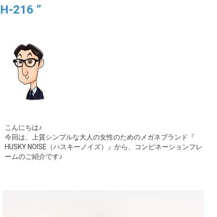
H-216 ”
ギャラリー
コラム
ブログ
採用
こんにちは♪
今回は、上質シンプルな大人の女性のためのメガネブランド『
HUSKY NOISE（ハスキーノイズ）』から、コンビネーションフレ
ームのご紹介です♪