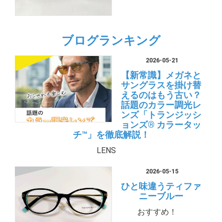
ブログランキング
2026-05-21
【新常識】メガネと
サングラスを掛け替
えるのはもう古い？
話題のカラー調光レ
ンズ「トランジッシ
ョンズ® カラータッ
チ™」を徹底解説！
LENS
2026-05-15
ひと味違うティファ
ニーブルー
おすすめ！