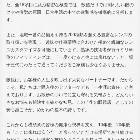
た。全18項目に及ぶ精密な検査では、数値だけでは測れない眼の
クセや疲労の原因、日常生活の中での違和感を徹底的に分析しま
す。
また、地域一番の品揃えを誇る700種類を超える豊富なレンズの
取り扱いを実現し、趣味や仕事環境に合わせた極めて繊細なレン
ズカスタマイズを可能にしています。熟練の技術者が行うミリ単
位のフィッティングは、「一度かけると他には戻れない」と、親
子三代にわたって通ってくださるご家族も少なくありません。
眼鏡は、お客様の人生を映し出す大切なパートナーです。だから
こそ、私たちはご購入後のアフターケアも「一生涯の責任」と考
えております。お散歩のついでに立ち寄れる気軽さと、どんな小
さなお悩みも解決する確かな知見。この「街の眼鏡店」としての
安心感こそが、めがねの荒木の誇りです。
これからも横須賀の皆様の健康な視界を支え、10年後、20年後
も「ここに来れば安心だ」と言っていただける場所であり続ける
ために。私たちは誠実な技術とまごころを持って、あなただけの