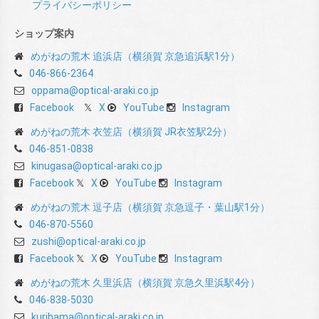
プライバシーポリシー
ショップ案内
めがねの荒木 追浜店（横須賀 京急追浜駅1分）
046-866-2364
oppama@optical-araki.co.jp
Facebook
X
YouTube
Instagram
めがねの荒木 衣笠店（横須賀 JR衣笠駅2分）
046-851-0838
kinugasa@optical-araki.co.jp
Facebook
X
YouTube
Instagram
めがねの荒木 逗子店（横須賀 京急逗子・葉山駅1分）
046-870-5560
zushi@optical-araki.co.jp
Facebook
X
YouTube
Instagram
めがねの荒木 久里浜店（横須賀 京急久里浜駅4分）
046-838-5030
kurihama@optical-araki.co.jp