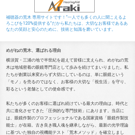
補聴器の荒木 専用サイトです！“一人でも多くの人に聞こえるよ
ろこびを120%提供する”だから私たちは、大切なお客様であるあ
なたの笑顔と安心のために、技術と知識を磨いています。
めがねの荒木、選ばれる理由
横須賀・三浦の地で半世紀を超えて皆様に支えられ、めがねの荒
木は地域密着の眼鏡専門店として歩みを続けてまいりました。私
たちが創業以来変わらず大切にしているのは、単に眼鏡という
「モノ」を売るのではなく、お客様の大切な「視生活」を守り、
彩るという老舗としての使命感です。
私たちが多くのお客様に選ばれ続けている最大の理由は、時代と
共に進化させてきた「圧倒的な専門技術」にあります。当店に
は、眼鏡作製のプロフェッショナルである国家資格「眼鏡作製技
能士」が在籍。古き良き職人魂を継承しながら、最新の光学理論
に基づいた独自の視機能テスト「荒木メソッド」を確立しまし