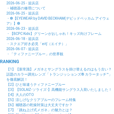
2026-06-25 - 追浜店
・補聴器の修理について
2026-06-25 - 追浜店
・⚽【EYEWEAR by DAVID BECKHAM(デビッドベッカム アイウェ
ア）】⚽
2026-06-23 - 追浜店
・【BCPC Kids】グリーンがおしゃれ！キッズ向けフレーム
2026-06-18 - 追浜店
・スクエア好き必見「eit∫（エイチ）」
2026-06-07 - 追浜店
・「ティファニーブルー」の世界観
RANKING
【1】【新常識】メガネとサングラスを掛け替えるのはもう古い？
話題のカラー調光レンズ「トランジッションズ® カラータッチ™」
を徹底解説！
【2】ひと味違うティファニーブルー
【3】【SOLAIZ-ソライズ-】高機能サングラス入荷いたしました！
【4】大人のOTO
【5】涼しげなクリアブルーのフレーム特集
【6】補聴器の乾燥対策は大丈夫ですか？
【7】「跳ね上げ式メガネ」の魅力とは？