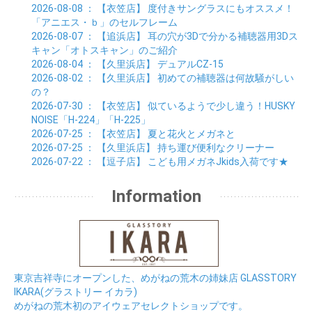
01月 (8)
2026-08-08
： 【衣笠店】
度付きサングラスにもオススメ！
「アニエス・ｂ」のセルフレーム
2026-08-07
： 【追浜店】
耳の穴が3Dで分かる補聴器用3Dス
キャン「オトスキャン」のご紹介
2026-08-04
： 【久里浜店】
デュアルCZ-15
2026-08-02
： 【久里浜店】
初めての補聴器は何故騒がしい
の？
2026-07-30
： 【衣笠店】
似ているようで少し違う！HUSKY
NOISE「H-224」「H-225」
2026-07-25
： 【衣笠店】
夏と花火とメガネと
2026-07-25
： 【久里浜店】
持ち運び便利なクリーナー
2026-07-22
： 【逗子店】
こども用メガネJkids入荷です★
Information
東京吉祥寺にオープンした、めがねの荒木の姉妹店 GLASSTORY
IKARA(グラストリー イカラ)
めがねの荒木初のアイウェアセレクトショップです。