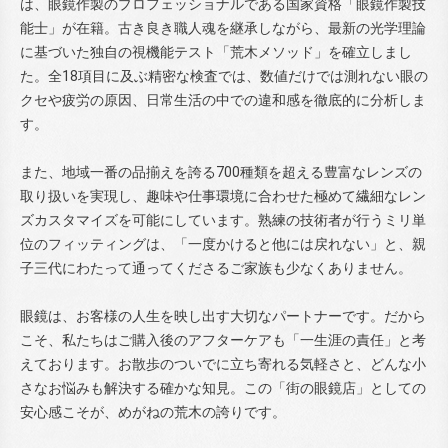
は、眼鏡作製のプロフェッショナルである国家資格「眼鏡作製技
能士」が在籍。古き良き職人魂を継承しながら、最新の光学理論
に基づいた独自の視機能テスト「荒木メソッド」を確立しまし
た。全18項目に及ぶ精密な検査では、数値だけでは測れない眼の
クセや疲労の原因、日常生活の中での違和感を徹底的に分析しま
す。
また、地域一番の品揃えを誇る700種類を超える豊富なレンズの
取り扱いを実現し、趣味や仕事環境に合わせた極めて繊細なレン
ズカスタマイズを可能にしています。熟練の技術者が行うミリ単
位のフィッティングは、「一度かけると他には戻れない」と、親
子三代にわたって通ってくださるご家族も少なくありません。
眼鏡は、お客様の人生を映し出す大切なパートナーです。だから
こそ、私たちはご購入後のアフターケアも「一生涯の責任」と考
えております。お散歩のついでに立ち寄れる気軽さと、どんな小
さなお悩みも解決する確かな知見。この「街の眼鏡店」としての
安心感こそが、めがねの荒木の誇りです。