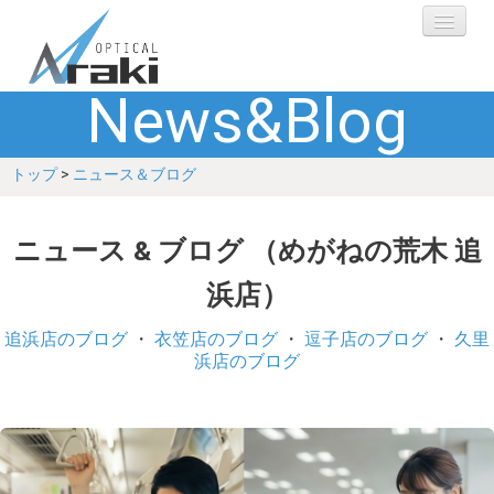
News&Blog
選ばれる理由
トップ
>
ニュース＆ブログ
ブランド
レンズ
ニュース & ブログ （めがねの荒木 追
浜店）
補聴器
追浜店のブログ
・
衣笠店のブログ
・
逗子店のブログ
・
久里
ショップ
浜店のブログ
Q&A
お客さまの声