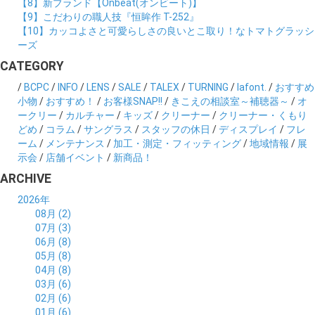
【8】新ブランド【Onbeat(オンビート)】
【9】こだわりの職人技『恒眸作 T-252』
【10】カッコよさと可愛らしさの良いとこ取り！なトマトグラッシ
ーズ
CATEGORY
/
BCPC
/
INFO
/
LENS
/
SALE
/
TALEX
/
TURNING
/
lafont.
/
おすすめ
小物
/
おすすめ！
/
お客様SNAP!!
/
きこえの相談室～補聴器～
/
オ
ークリー
/
カルチャー
/
キッズ
/
クリーナー
/
クリーナー・くもり
どめ
/
コラム
/
サングラス
/
スタッフの休日
/
ディスプレイ
/
フレ
ーム
/
メンテナンス
/
加工・測定・フィッティング
/
地域情報
/
展
示会
/
店舗イベント
/
新商品！
ARCHIVE
2026年
08月 (2)
07月 (3)
06月 (8)
05月 (8)
04月 (8)
03月 (6)
02月 (6)
01月 (6)