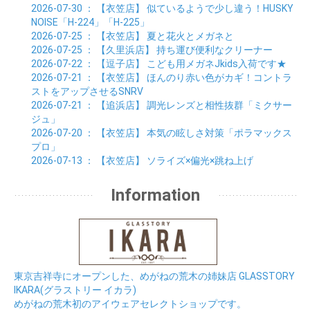
2026-07-30
： 【衣笠店】
似ているようで少し違う！HUSKY
NOISE「H-224」「H-225」
2026-07-25
： 【衣笠店】
夏と花火とメガネと
2026-07-25
： 【久里浜店】
持ち運び便利なクリーナー
2026-07-22
： 【逗子店】
こども用メガネJkids入荷です★
2026-07-21
： 【衣笠店】
ほんのり赤い色がカギ！コントラ
ストをアップさせるSNRV
2026-07-21
： 【追浜店】
調光レンズと相性抜群「ミクサー
ジュ」
2026-07-20
： 【衣笠店】
本気の眩しさ対策「ポラマックス
プロ」
2026-07-13
： 【衣笠店】
ソライズ×偏光×跳ね上げ
Information
東京吉祥寺にオープンした、めがねの荒木の姉妹店 GLASSTORY
IKARA(グラストリー イカラ)
めがねの荒木初のアイウェアセレクトショップです。