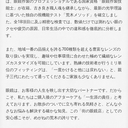
は、眼鏡作製のプロフェッショナルである国家資格「眼鏡作製技
能士」が在籍。古き良き職人魂を継承しながら、最新の光学理論
に基づいた独自の視機能テスト「荒木メソッド」を確立しまし
た。全18項目に及ぶ精密な検査では、数値だけでは測れない眼の
クセや疲労の原因、日常生活の中での違和感を徹底的に分析しま
す。
また、地域一番の品揃えを誇る700種類を超える豊富なレンズの
取り扱いを実現し、趣味や仕事環境に合わせた極めて繊細なレン
ズカスタマイズを可能にしています。熟練の技術者が行うミリ単
位のフィッティングは、「一度かけると他には戻れない」と、親
子三代にわたって通ってくださるご家族も少なくありません。
眼鏡は、お客様の人生を映し出す大切なパートナーです。だから
こそ、私たちはご購入後のアフターケアも「一生涯の責任」と考
えております。お散歩のついでに立ち寄れる気軽さと、どんな小
さなお悩みも解決する確かな知見。この「街の眼鏡店」としての
安心感こそが、めがねの荒木の誇りです。