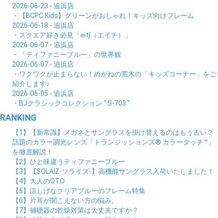
2026-06-23 - 追浜店
・【BCPC Kids】グリーンがおしゃれ！キッズ向けフレーム
2026-06-18 - 追浜店
・スクエア好き必見「eit∫（エイチ）」
2026-06-07 - 追浜店
・「ティファニーブルー」の世界観
2026-06-07 - 追浜店
・ワクワクが止まらない！めがねの荒木の「キッズコーナー」をご
紹介します♪
2026-06-05 - 追浜店
・BJクラシックコレクション “ S-703 ”
RANKING
【1】【新常識】メガネとサングラスを掛け替えるのはもう古い？
話題のカラー調光レンズ「トランジッションズ® カラータッチ™」
を徹底解説！
【2】ひと味違うティファニーブルー
【3】【SOLAIZ-ソライズ-】高機能サングラス入荷いたしました！
【4】大人のOTO
【5】涼しげなクリアブルーのフレーム特集
【6】片耳が聞こえない方の悩み。
【7】補聴器の乾燥対策は大丈夫ですか？