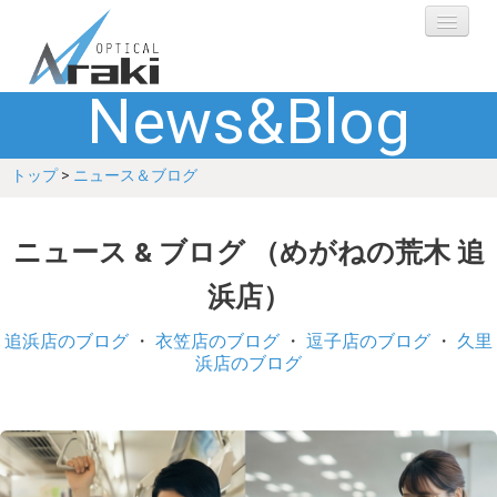
News&Blog
選ばれる理由
トップ
>
ニュース＆ブログ
ブランド
レンズ
ニュース & ブログ （めがねの荒木 追
浜店）
補聴器
追浜店のブログ
・
衣笠店のブログ
・
逗子店のブログ
・
久里
ショップ
浜店のブログ
Q&A
お客さまの声