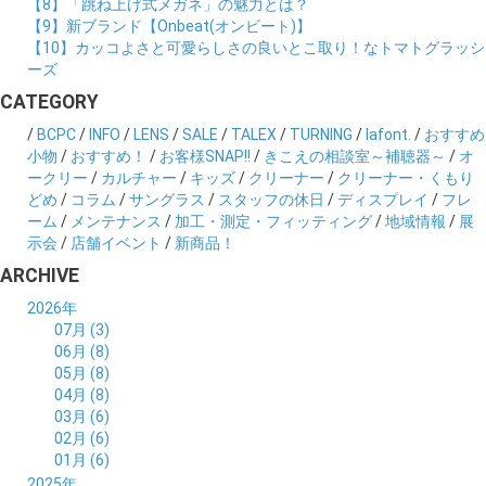
【8】「跳ね上げ式メガネ」の魅力とは？
【9】新ブランド【Onbeat(オンビート)】
【10】カッコよさと可愛らしさの良いとこ取り！なトマトグラッシ
ーズ
CATEGORY
/
BCPC
/
INFO
/
LENS
/
SALE
/
TALEX
/
TURNING
/
lafont.
/
おすすめ
小物
/
おすすめ！
/
お客様SNAP!!
/
きこえの相談室～補聴器～
/
オ
ークリー
/
カルチャー
/
キッズ
/
クリーナー
/
クリーナー・くもり
どめ
/
コラム
/
サングラス
/
スタッフの休日
/
ディスプレイ
/
フレ
ーム
/
メンテナンス
/
加工・測定・フィッティング
/
地域情報
/
展
示会
/
店舗イベント
/
新商品！
ARCHIVE
2026年
07月 (3)
06月 (8)
05月 (8)
04月 (8)
03月 (6)
02月 (6)
01月 (6)
2025年