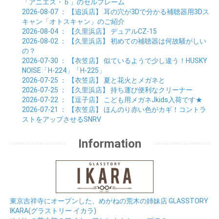
「アニエス・ｂ」のセルフレーム
2026-08-07
： 【追浜店】
耳の穴が3Dで分かる補聴器用3Dス
キャン「オトスキャン」のご紹介
2026-08-04
： 【久里浜店】
デュアルCZ-15
2026-08-02
： 【久里浜店】
初めての補聴器は何故騒がしい
の？
2026-07-30
： 【衣笠店】
似ているようで少し違う！HUSKY
NOISE「H-224」「H-225」
2026-07-25
： 【衣笠店】
夏と花火とメガネと
2026-07-25
： 【久里浜店】
持ち運び便利なクリーナー
2026-07-22
： 【逗子店】
こども用メガネJkids入荷です★
2026-07-21
： 【衣笠店】
ほんのり赤い色がカギ！コントラ
ストをアップさせるSNRV
Information
東京吉祥寺にオープンした、めがねの荒木の姉妹店 GLASSTORY
IKARA(グラストリー イカラ)