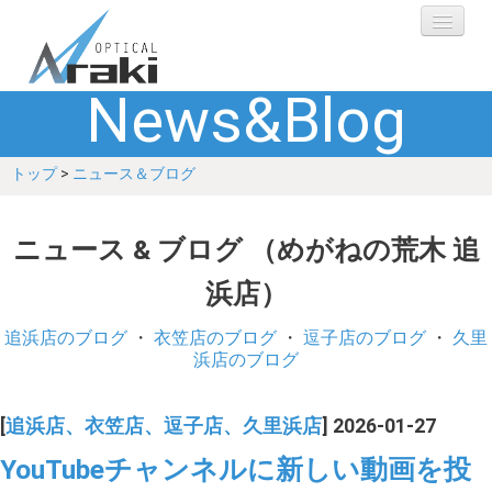
News&Blog
選ばれる理由
トップ
>
ニュース＆ブログ
ブランド
レンズ
ニュース & ブログ （めがねの荒木 追
浜店）
補聴器
追浜店のブログ
・
衣笠店のブログ
・
逗子店のブログ
・
久里
ショップ
浜店のブログ
Q&A
[
追浜店、衣笠店、逗子店、久里浜店
] 2026-01-27
YouTubeチャンネルに新しい動画を投
お客さまの声