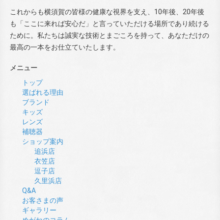
これからも横須賀の皆様の健康な視界を支え、10年後、20年後
も「ここに来れば安心だ」と言っていただける場所であり続ける
ために。私たちは誠実な技術とまごころを持って、あなただけの
最高の一本をお仕立ていたします。
メニュー
トップ
選ばれる理由
ブランド
キッズ
レンズ
補聴器
ショップ案内
追浜店
衣笠店
逗子店
久里浜店
Q&A
お客さまの声
ギャラリー
めがねのコラム