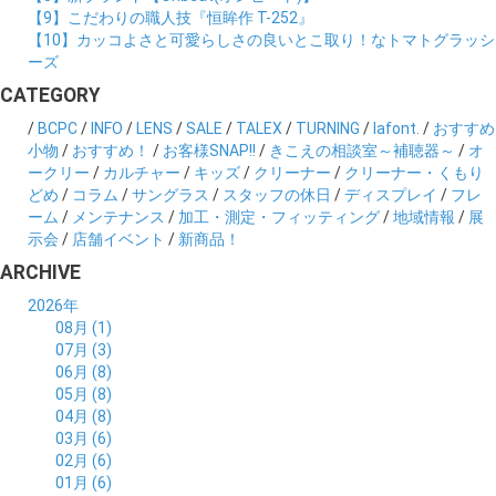
【9】こだわりの職人技『恒眸作 T-252』
【10】カッコよさと可愛らしさの良いとこ取り！なトマトグラッシ
ーズ
CATEGORY
/
BCPC
/
INFO
/
LENS
/
SALE
/
TALEX
/
TURNING
/
lafont.
/
おすすめ
小物
/
おすすめ！
/
お客様SNAP!!
/
きこえの相談室～補聴器～
/
オ
ークリー
/
カルチャー
/
キッズ
/
クリーナー
/
クリーナー・くもり
どめ
/
コラム
/
サングラス
/
スタッフの休日
/
ディスプレイ
/
フレ
ーム
/
メンテナンス
/
加工・測定・フィッティング
/
地域情報
/
展
示会
/
店舗イベント
/
新商品！
ARCHIVE
2026年
08月 (1)
07月 (3)
06月 (8)
05月 (8)
04月 (8)
03月 (6)
02月 (6)
01月 (6)