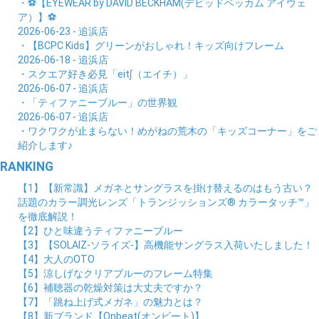
・⚽【EYEWEAR by DAVID BECKHAM(デビッドベッカム アイウェ
ア）】⚽
2026-06-23 - 追浜店
・【BCPC Kids】グリーンがおしゃれ！キッズ向けフレーム
2026-06-18 - 追浜店
・スクエア好き必見「eit∫（エイチ）」
2026-06-07 - 追浜店
・「ティファニーブルー」の世界観
2026-06-07 - 追浜店
・ワクワクが止まらない！めがねの荒木の「キッズコーナー」をご
紹介します♪
RANKING
【1】【新常識】メガネとサングラスを掛け替えるのはもう古い？
話題のカラー調光レンズ「トランジッションズ® カラータッチ™」
を徹底解説！
【2】ひと味違うティファニーブルー
【3】【SOLAIZ-ソライズ-】高機能サングラス入荷いたしました！
【4】大人のOTO
【5】涼しげなクリアブルーのフレーム特集
【6】補聴器の乾燥対策は大丈夫ですか？
【7】「跳ね上げ式メガネ」の魅力とは？
【8】新ブランド【Onbeat(オンビート)】