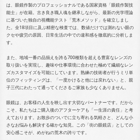
は、眼鏡作製のプロフェッショナルである国家資格「眼鏡作製技
能士」が在籍。古き良き職人魂を継承しながら、最新の光学理論
に基づいた独自の視機能テスト「荒木メソッド」を確立しまし
た。全18項目に及ぶ精密な検査では、数値だけでは測れない眼の
クセや疲労の原因、日常生活の中での違和感を徹底的に分析しま
す。
また、地域一番の品揃えを誇る700種類を超える豊富なレンズの
取り扱いを実現し、趣味や仕事環境に合わせた極めて繊細なレン
ズカスタマイズを可能にしています。熟練の技術者が行うミリ単
位のフィッティングは、「一度かけると他には戻れない」と、親
子三代にわたって通ってくださるご家族も少なくありません。
眼鏡は、お客様の人生を映し出す大切なパートナーです。だから
こそ、私たちはご購入後のアフターケアも「一生涯の責任」と考
えております。お散歩のついでに立ち寄れる気軽さと、どんな小
さなお悩みも解決する確かな知見。この「街の眼鏡店」としての
安心感こそが、めがねの荒木の誇りです。