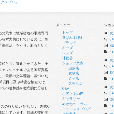
ックスプロ」
メニュー
ショ
トップ
ねの荒木は地域密着の眼鏡専門
め
選ばれる理由
わらず大切にしているのは、単
04
ブランド
「視生活」を守り、彩るという
op
キッズ
Fa
レンズ
補聴器
め
ショップ案内
時代と共に進化させてきた「圧
04
追浜店
フェッショナルである国家資格
ki
衣笠店
ら、最新の光学理論に基づいた
逗子店
Fa
8項目に及ぶ精密な検査では、
久里浜店
め
中での違和感を徹底的に分析し
Q&A
04
お客さまの声
ギャラリー
zu
めがねのコラム
Fa
ンズの取り扱いを実現し、趣味や
ニュース＆ブログ
能にしています。熟練の技術者