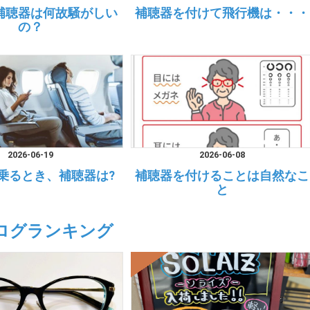
補聴器は何故騒がしい
補聴器を付けて飛行機は・・・
の？
2026-06-19
2026-06-08
乗るとき、補聴器は?
補聴器を付けることは自然なこ
と
ログランキング