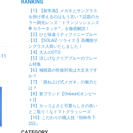
RANKING
【1】【新常識】メガネとサングラス
を掛け替えるのはもう古い？話題のカ
ラー調光レンズ「トランジッションズ
® カラータッチ™」を徹底解説！
【2】ひと味違うティファニーブルー
【3】【SOLAIZ-ソライズ-】高機能サ
ングラス入荷いたしました！
【4】大人のOTO
-11
【5】涼しげなクリアブルーのフレー
ム特集
【6】補聴器の乾燥対策は大丈夫です
か？
【7】「跳ね上げ式メガネ」の魅力と
は？
【8】新ブランド【Onbeat(オンビー
ト)】
【9】カッコよさと可愛らしさの良い
とこ取り！なトマトグラッシーズ
【10】こだわりの職人技『恒眸作 T-
252』
CATEGORY