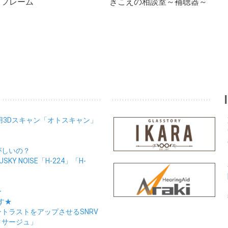
フレーム
きこえの相談室～補聴器～
用3Dスキャン「オトスキャン」
がしいの？
Y NOISE「H-224」「H-
ー
す★
トラストをアップさせるSNRV
クサージュ」