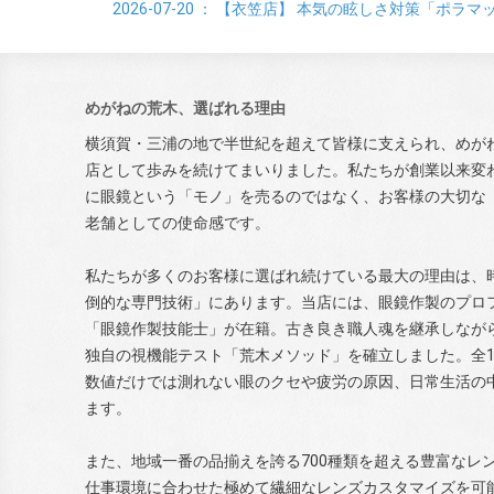
2026-07-20
： 【衣笠店】
本気の眩しさ対策「ポラマ
めがねの荒木、選ばれる理由
横須賀・三浦の地で半世紀を超えて皆様に支えられ、めが
店として歩みを続けてまいりました。私たちが創業以来変
に眼鏡という「モノ」を売るのではなく、お客様の大切な
老舗としての使命感です。
私たちが多くのお客様に選ばれ続けている最大の理由は、
倒的な専門技術」にあります。当店には、眼鏡作製のプロ
「眼鏡作製技能士」が在籍。古き良き職人魂を継承しなが
独自の視機能テスト「荒木メソッド」を確立しました。全1
数値だけでは測れない眼のクセや疲労の原因、日常生活の
ます。
また、地域一番の品揃えを誇る700種類を超える豊富なレ
仕事環境に合わせた極めて繊細なレンズカスタマイズを可