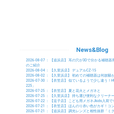
News&Blog
2026-08-07
： 【追浜店】
耳の穴が3Dで分かる補聴器
のご紹介
2026-08-04
： 【久里浜店】
デュアルCZ-15
2026-08-02
： 【久里浜店】
初めての補聴器は何故騒
2026-07-30
： 【衣笠店】
似ているようで少し違う！HUSK
225」
2026-07-25
： 【衣笠店】
夏と花火とメガネと
2026-07-25
： 【久里浜店】
持ち運び便利なクリーナ
2026-07-22
： 【逗子店】
こども用メガネJkids入荷で
2026-07-21
： 【衣笠店】
ほんのり赤い色がカギ！コン
2026-07-21
： 【追浜店】
調光レンズと相性抜群「ミ