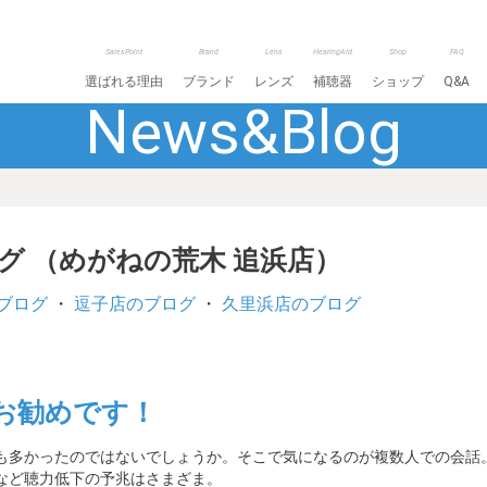
SalesPoint
Brand
Lens
HearingAid
Shop
FAQ
選ばれる理由
ブランド
レンズ
補聴器
ショップ
Q&A
News&Blog
ログ （めがねの荒木 追浜店）
ブログ
・
逗子店のブログ
・
久里浜店のブログ
お勧めです！
も多かったのではないでしょうか。そこで気になるのが複数人での会話
など聴力低下の予兆はさまざま。