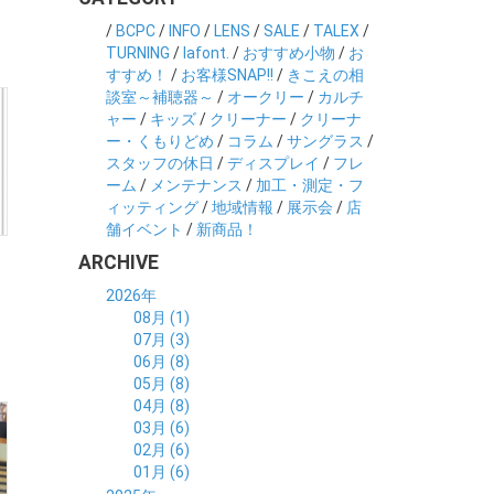
/
BCPC
/
INFO
/
LENS
/
SALE
/
TALEX
/
TURNING
/
lafont.
/
おすすめ小物
/
お
すすめ！
/
お客様SNAP!!
/
きこえの相
談室～補聴器～
/
オークリー
/
カルチ
ャー
/
キッズ
/
クリーナー
/
クリーナ
ー・くもりどめ
/
コラム
/
サングラス
/
スタッフの休日
/
ディスプレイ
/
フレ
ーム
/
メンテナンス
/
加工・測定・フ
ィッティング
/
地域情報
/
展示会
/
店
舗イベント
/
新商品！
ARCHIVE
2026年
08月 (1)
07月 (3)
06月 (8)
05月 (8)
04月 (8)
03月 (6)
02月 (6)
01月 (6)