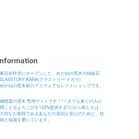
Information
東京吉祥寺にオープンした、めがねの荒木の姉妹店
GLASSTORY IKARA(グラストリー イカラ)
めがねの荒木初のアイウェアセレクトショップです。
補聴器の荒木 専用サイトです！“一人でも多くの人に
聞こえるよろこびを120%提供する”だから私たちは、
大切なお客様であるあなたの笑顔と安心のために、技
術と知識を磨いています。