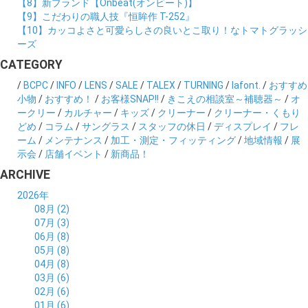
【8】新ブランド【Onbeat(オンビート)】
【9】こだわりの職人技『恒眸作 T-252』
【10】カッコよさと可愛らしさの良いとこ取り！なトマトグラッシ
ーズ
CATEGORY
/
BCPC
/
INFO
/
LENS
/
SALE
/
TALEX
/
TURNING
/
lafont.
/
おすすめ
小物
/
おすすめ！
/
お客様SNAP!!
/
きこえの相談室～補聴器～
/
オ
ークリー
/
カルチャー
/
キッズ
/
クリーナー
/
クリーナー・くもり
どめ
/
コラム
/
サングラス
/
スタッフの休日
/
ディスプレイ
/
フレ
ーム
/
メンテナンス
/
加工・測定・フィッティング
/
地域情報
/
展
示会
/
店舗イベント
/
新商品！
ARCHIVE
2026年
08月 (2)
07月 (3)
06月 (8)
05月 (8)
04月 (8)
03月 (6)
02月 (6)
01月 (6)