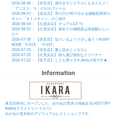
01月 (8)
2026-08-08
： 【衣笠店】
度付きサングラスにもオススメ！
「アニエス・ｂ」のセルフレーム
2026-08-07
： 【追浜店】
耳の穴が3Dで分かる補聴器用3Dス
キャン「オトスキャン」のご紹介
2026-08-04
： 【久里浜店】
デュアルCZ-15
2026-08-02
： 【久里浜店】
初めての補聴器は何故騒がしい
の？
2026-07-30
： 【衣笠店】
似ているようで少し違う！HUSKY
NOISE「H-224」「H-225」
2026-07-25
： 【衣笠店】
夏と花火とメガネと
2026-07-25
： 【久里浜店】
持ち運び便利なクリーナー
2026-07-22
： 【逗子店】
こども用メガネJkids入荷です★
Information
東京吉祥寺にオープンした、めがねの荒木の姉妹店 GLASSTORY
IKARA(グラストリー イカラ)
めがねの荒木初のアイウェアセレクトショップです。