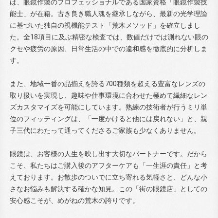
は、眼鏡作製のプロフェッショナルである国家資格「眼鏡作製技
能士」が在籍。古き良き職人魂を継承しながら、最新の光学理論
に基づいた独自の視機能テスト「荒木メソッド」を確立しまし
た。全18項目に及ぶ精密な検査では、数値だけでは測れない眼の
クセや疲労の原因、日常生活の中での違和感を徹底的に分析しま
す。
また、地域一番の品揃えを誇る700種類を超える豊富なレンズの
取り扱いを実現し、趣味や仕事環境に合わせた極めて繊細なレン
ズカスタマイズを可能にしています。熟練の技術者が行うミリ単
位のフィッティングは、「一度かけると他には戻れない」と、親
子三代にわたって通ってくださるご家族も少なくありません。
眼鏡は、お客様の人生を映し出す大切なパートナーです。だから
こそ、私たちはご購入後のアフターケアも「一生涯の責任」と考
えております。お散歩のついでに立ち寄れる気軽さと、どんな小
さなお悩みも解決する確かな知見。この「街の眼鏡店」としての
安心感こそが、めがねの荒木の誇りです。