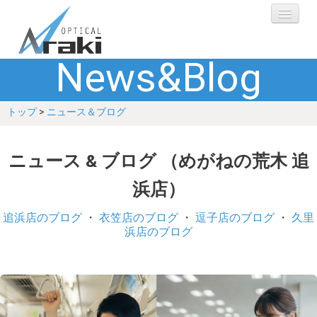
News&Blog
選ばれる理由
トップ
>
ニュース＆ブログ
ブランド
レンズ
ニュース & ブログ （めがねの荒木 追
浜店）
補聴器
追浜店のブログ
・
衣笠店のブログ
・
逗子店のブログ
・
久里
ショップ
浜店のブログ
Q&A
お客さまの声