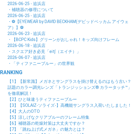
2026-06-25 - 追浜店
・補聴器の修理について
2026-06-25 - 追浜店
・⚽【EYEWEAR by DAVID BECKHAM(デビッドベッカム アイウェ
ア）】⚽
2026-06-23 - 追浜店
・【BCPC Kids】グリーンがおしゃれ！キッズ向けフレーム
2026-06-18 - 追浜店
・スクエア好き必見「eit∫（エイチ）」
2026-06-07 - 追浜店
・「ティファニーブルー」の世界観
RANKING
【1】【新常識】メガネとサングラスを掛け替えるのはもう古い？
話題のカラー調光レンズ「トランジッションズ® カラータッチ™」
を徹底解説！
【2】ひと味違うティファニーブルー
【3】【SOLAIZ-ソライズ-】高機能サングラス入荷いたしました！
【4】大人のOTO
【5】涼しげなクリアブルーのフレーム特集
【6】補聴器の乾燥対策は大丈夫ですか？
【7】「跳ね上げ式メガネ」の魅力とは？