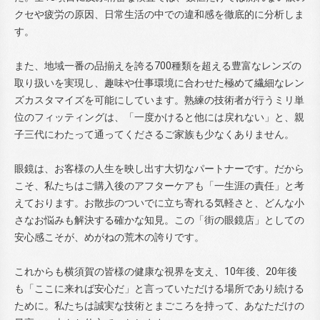
クセや疲労の原因、日常生活の中での違和感を徹底的に分析しま
す。
また、地域一番の品揃えを誇る700種類を超える豊富なレンズの
取り扱いを実現し、趣味や仕事環境に合わせた極めて繊細なレン
ズカスタマイズを可能にしています。熟練の技術者が行うミリ単
位のフィッティングは、「一度かけると他には戻れない」と、親
子三代にわたって通ってくださるご家族も少なくありません。
眼鏡は、お客様の人生を映し出す大切なパートナーです。だから
こそ、私たちはご購入後のアフターケアも「一生涯の責任」と考
えております。お散歩のついでに立ち寄れる気軽さと、どんな小
さなお悩みも解決する確かな知見。この「街の眼鏡店」としての
安心感こそが、めがねの荒木の誇りです。
これからも横須賀の皆様の健康な視界を支え、10年後、20年後
も「ここに来れば安心だ」と言っていただける場所であり続ける
ために。私たちは誠実な技術とまごころを持って、あなただけの