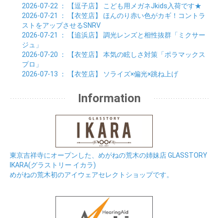
2026-07-22
： 【逗子店】
こども用メガネJkids入荷です★
2026-07-21
： 【衣笠店】
ほんのり赤い色がカギ！コントラ
ストをアップさせるSNRV
2026-07-21
： 【追浜店】
調光レンズと相性抜群「ミクサー
ジュ」
2026-07-20
： 【衣笠店】
本気の眩しさ対策「ポラマックス
プロ」
2026-07-13
： 【衣笠店】
ソライズ×偏光×跳ね上げ
Information
東京吉祥寺にオープンした、めがねの荒木の姉妹店 GLASSTORY
IKARA(グラストリー イカラ)
めがねの荒木初のアイウェアセレクトショップです。