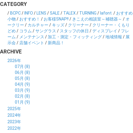
CATEGORY
/
BCPC
/
INFO
/
LENS
/
SALE
/
TALEX
/
TURNING
/
lafont.
/
おすすめ
小物
/
おすすめ！
/
お客様SNAP!!
/
きこえの相談室～補聴器～
/
オ
ークリー
/
カルチャー
/
キッズ
/
クリーナー
/
クリーナー・くもり
どめ
/
コラム
/
サングラス
/
スタッフの休日
/
ディスプレイ
/
フレ
ーム
/
メンテナンス
/
加工・測定・フィッティング
/
地域情報
/
展
示会
/
店舗イベント
/
新商品！
ARCHIVE
2026年
07月 (8)
06月 (8)
05月 (8)
04月 (9)
03月 (9)
02月 (8)
01月 (9)
2025年
12月 (10)
2024年
11月 (8)
12月 (8)
2023年
10月 (8)
11月 (9)
12月 (8)
2022年
09月 (8)