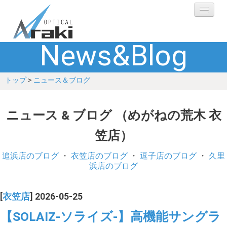
News&Blog
選ばれる理由
トップ
>
ニュース＆ブログ
ブランド
レンズ
ニュース & ブログ （めがねの荒木 衣
笠店）
補聴器
追浜店のブログ
・
衣笠店のブログ
・
逗子店のブログ
・
久里
ショップ
浜店のブログ
Q&A
[
衣笠店
] 2026-05-25
【SOLAIZ-ソライズ-】高機能サングラ
お客さまの声