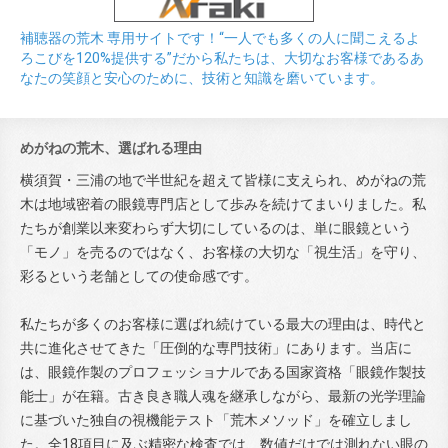
補聴器の荒木 専用サイトです！“一人でも多くの人に聞こえるよ
ろこびを120%提供する”だから私たちは、大切なお客様であるあ
なたの笑顔と安心のために、技術と知識を磨いています。
めがねの荒木、選ばれる理由
横須賀・三浦の地で半世紀を超えて皆様に支えられ、めがねの荒
木は地域密着の眼鏡専門店として歩みを続けてまいりました。私
たちが創業以来変わらず大切にしているのは、単に眼鏡という
「モノ」を売るのではなく、お客様の大切な「視生活」を守り、
彩るという老舗としての使命感です。
私たちが多くのお客様に選ばれ続けている最大の理由は、時代と
共に進化させてきた「圧倒的な専門技術」にあります。当店に
は、眼鏡作製のプロフェッショナルである国家資格「眼鏡作製技
能士」が在籍。古き良き職人魂を継承しながら、最新の光学理論
に基づいた独自の視機能テスト「荒木メソッド」を確立しまし
た。全18項目に及ぶ精密な検査では、数値だけでは測れない眼の