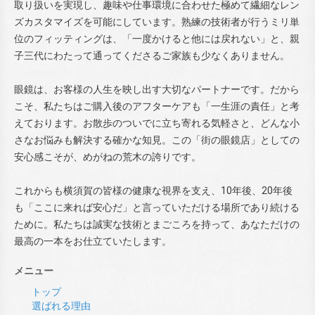
取り扱いを実現し、趣味や仕事環境に合わせた極めて繊細なレン
ズカスタマイズを可能にしています。熟練の技術者が行うミリ単
位のフィッティングは、「一度かけると他には戻れない」と、親
子三代にわたって通ってくださるご家族も少なくありません。
眼鏡は、お客様の人生を映し出す大切なパートナーです。だから
こそ、私たちはご購入後のアフターケアも「一生涯の責任」と考
えております。お散歩のついでに立ち寄れる気軽さと、どんな小
さなお悩みも解決する確かな知見。この「街の眼鏡店」としての
安心感こそが、めがねの荒木の誇りです。
これからも横須賀の皆様の健康な視界を支え、10年後、20年後
も「ここに来れば安心だ」と言っていただける場所であり続ける
ために。私たちは誠実な技術とまごころを持って、あなただけの
最高の一本をお仕立ていたします。
メニュー
トップ
選ばれる理由