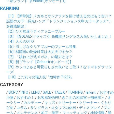
・新ブランド【Onbeat(オンビート)】
RANKING
【1】【新常識】メガネとサングラスを掛け替えるのはもう古い？
話題のカラー調光レンズ「トランジッションズ® カラータッチ™」
を徹底解説！
【2】ひと味違うティファニーブルー
【3】【SOLAIZ-ソライズ-】高機能サングラス入荷いたしました！
【4】大人のOTO
【5】涼しげなクリアブルーのフレーム特集
【6】補聴器の乾燥対策は大丈夫ですか？
【7】「跳ね上げ式メガネ」の魅力とは？
【8】新ブランド【Onbeat(オンビート)】
【9】カッコよさと可愛らしさの良いとこ取り！なトマトグラッシ
ーズ
【10】こだわりの職人技『恒眸作 T-252』
CATEGORY
/
BCPC
/
INFO
/
LENS
/
SALE
/
TALEX
/
TURNING
/
lafont.
/
おすすめ
小物
/
おすすめ！
/
お客様SNAP!!
/
きこえの相談室～補聴器～
/
オ
ークリー
/
カルチャー
/
キッズ
/
クリーナー
/
クリーナー・くもり
どめ
/
コラム
/
サングラス
/
スタッフの休日
/
ディスプレイ
/
フレ
ーム
/
メンテナンス
/
加工・測定・フィッティング
/
地域情報
/
展