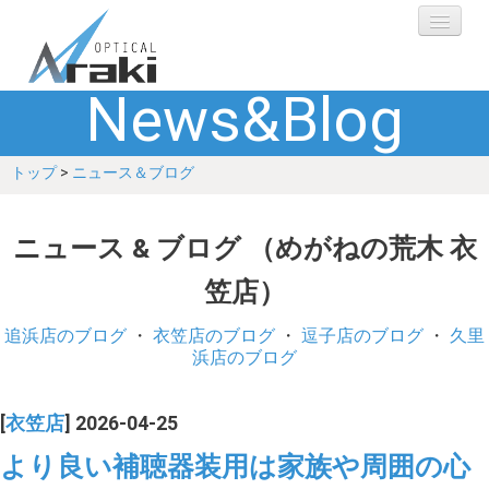
News&Blog
選ばれる理由
トップ
>
ニュース＆ブログ
ブランド
レンズ
ニュース & ブログ （めがねの荒木 衣
笠店）
補聴器
追浜店のブログ
・
衣笠店のブログ
・
逗子店のブログ
・
久里
ショップ
浜店のブログ
Q&A
[
衣笠店
] 2026-04-25
より良い補聴器装用は家族や周囲の心
お客さまの声