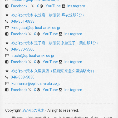
Facebook
X
YouTube
Instagram
めがねの荒木 衣笠店（横須賀 JR衣笠駅2分）
046-851-0838
kinugasa@optical-araki.co.jp
Facebook
X
YouTube
Instagram
めがねの荒木 逗子店（横須賀 京急逗子・葉山駅1分）
046-870-5560
zushi@optical-araki.co.jp
Facebook
X
YouTube
Instagram
めがねの荒木 久里浜店（横須賀 京急久里浜駅4分）
046-838-5030
kurihama@optical-araki.co.jp
Facebook
X
YouTube
Instagram
Copyright
めがねの荒木
- All rights reserved.