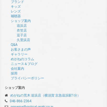
ブランド
キッズ
レンズ
補聴器
ショップ案内
追浜店
衣笠店
逗子店
久里浜店
Q&A
お客さまの声
ギャラリー
めがねのコラム
ニュース＆ブログ
会社案内
採用
プライバシーポリシー
ショップ案内
めがねの荒木 追浜店（横須賀 京急追浜駅1分）
046-866-2364
oppama@optical-araki.co.jp