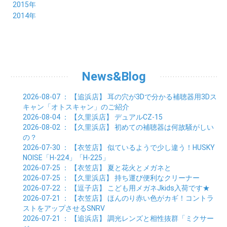
09月 (11)
10月 (6)
11月 (4)
12月 (7)
2015年
02月 (8)
03月 (8)
04月 (9)
05月 (5)
06月 (6)
07月 (5)
08月 (6)
09月 (8)
10月 (5)
11月 (4)
01月 (8)
12月 (6)
2014年
02月 (9)
03月 (8)
04月 (2)
05月 (6)
06月 (7)
07月 (5)
08月 (4)
09月 (5)
10月 (6)
11月 (8)
01月 (8)
02月 (9)
03月 (3)
04月 (8)
05月 (6)
06月 (7)
07月 (5)
08月 (4)
09月 (3)
10月 (7)
01月 (8)
02月 (3)
03月 (6)
04月 (8)
05月 (5)
06月 (5)
07月 (4)
08月 (7)
09月 (11)
01月 (3)
02月 (5)
03月 (5)
04月 (7)
05月 (6)
06月 (5)
07月 (7)
08月 (10)
01月 (6)
02月 (4)
03月 (7)
04月 (5)
05月 (5)
06月 (5)
07月 (15)
01月 (9)
02月 (5)
03月 (5)
04月 (5)
News&Blog
05月 (6)
06月 (2)
01月 (4)
02月 (4)
03月 (6)
04月 (6)
05月 (2)
01月 (7)
02月 (3)
03月 (6)
2026-08-07
： 【追浜店】
耳の穴が3Dで分かる補聴器用3Dス
01月 (6)
02月 (9)
キャン「オトスキャン」のご紹介
01月 (11)
2026-08-04
： 【久里浜店】
デュアルCZ-15
2026-08-02
： 【久里浜店】
初めての補聴器は何故騒がしい
の？
2026-07-30
： 【衣笠店】
似ているようで少し違う！HUSKY
NOISE「H-224」「H-225」
2026-07-25
： 【衣笠店】
夏と花火とメガネと
2026-07-25
： 【久里浜店】
持ち運び便利なクリーナー
2026-07-22
： 【逗子店】
こども用メガネJkids入荷です★
2026-07-21
： 【衣笠店】
ほんのり赤い色がカギ！コントラ
ストをアップさせるSNRV
2026-07-21
： 【追浜店】
調光レンズと相性抜群「ミクサー