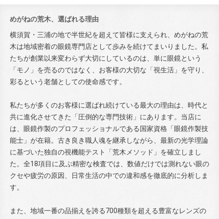
めがねの荒木、選ばれる理由
横須賀・三浦の地で半世紀を超えて皆様に支えられ、めがねの荒
木は地域密着の眼鏡専門店として歩みを続けてまいりました。私
たちが創業以来変わらず大切にしているのは、単に眼鏡という
「モノ」を売るのではなく、お客様の大切な「視生活」を守り、
彩るという老舗としての使命感です。
私たちが多くのお客様に選ばれ続けている最大の理由は、時代と
共に進化させてきた「圧倒的な専門技術」にあります。当店に
は、眼鏡作製のプロフェッショナルである国家資格「眼鏡作製技
能士」が在籍。古き良き職人魂を継承しながら、最新の光学理論
に基づいた独自の視機能テスト「荒木メソッド」を確立しまし
た。全18項目に及ぶ精密な検査では、数値だけでは測れない眼の
クセや疲労の原因、日常生活の中での違和感を徹底的に分析しま
す。
また、地域一番の品揃えを誇る700種類を超える豊富なレンズの