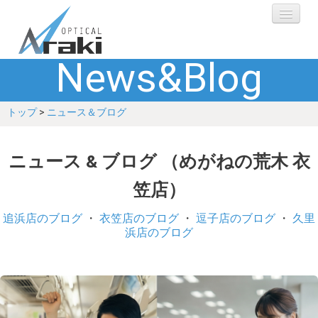
News&Blog
選ばれる理由
トップ
>
ニュース＆ブログ
ブランド
レンズ
ニュース & ブログ （めがねの荒木 衣
笠店）
補聴器
追浜店のブログ
・
衣笠店のブログ
・
逗子店のブログ
・
久里
ショップ
浜店のブログ
Q&A
お客さまの声