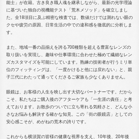
能士」が在籍。古き良き職人魂を継承しながら、最新の光学理論
に基づいた独自の視機能テスト「荒木メソッド」を確立しまし
た。全18項目に及ぶ精密な検査では、数値だけでは測れない眼の
クセや疲労の原因、日常生活の中での違和感を徹底的に分析しま
す。
また、地域一番の品揃えを誇る700種類を超える豊富なレンズの
取り扱いを実現し、趣味や仕事環境に合わせた極めて繊細なレン
ズカスタマイズを可能にしています。熟練の技術者が行うミリ単
位のフィッティングは、「一度かけると他には戻れない」と、親
子三代にわたって通ってくださるご家族も少なくありません。
眼鏡は、お客様の人生を映し出す大切なパートナーです。だから
こそ、私たちはご購入後のアフターケアも「一生涯の責任」と考
えております。お散歩のついでに立ち寄れる気軽さと、どんな小
さなお悩みも解決する確かな知見。この「街の眼鏡店」としての
安心感こそが、めがねの荒木の誇りです。
これからも横須賀の皆様の健康な視界を支え、10年後、20年後