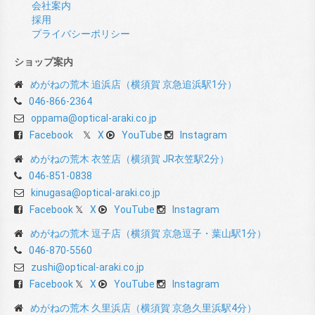
会社案内
採用
プライバシーポリシー
ショップ案内
めがねの荒木 追浜店（横須賀 京急追浜駅1分）
046-866-2364
oppama@optical-araki.co.jp
Facebook
X
YouTube
Instagram
めがねの荒木 衣笠店（横須賀 JR衣笠駅2分）
046-851-0838
kinugasa@optical-araki.co.jp
Facebook
X
YouTube
Instagram
めがねの荒木 逗子店（横須賀 京急逗子・葉山駅1分）
046-870-5560
zushi@optical-araki.co.jp
Facebook
X
YouTube
Instagram
めがねの荒木 久里浜店（横須賀 京急久里浜駅4分）