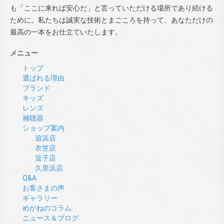
も「ここに来れば安心だ」と言っていただける場所であり続ける
ために。私たちは誠実な技術とまごころを持って、あなただけの
最高の一本をお仕立ていたします。
メニュー
トップ
選ばれる理由
ブランド
キッズ
レンズ
補聴器
ショップ案内
追浜店
衣笠店
逗子店
久里浜店
Q&A
お客さまの声
ギャラリー
めがねのコラム
ニュース＆ブログ