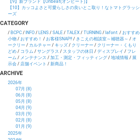
【9】新ブランド【Onbeat(オンビート)】
【10】カッコよさと可愛らしさの良いとこ取り！なトマトグラッシ
ーズ
CATEGORY
/
BCPC
/
INFO
/
LENS
/
SALE
/
TALEX
/
TURNING
/
lafont.
/
おすすめ
小物
/
おすすめ！
/
お客様SNAP!!
/
きこえの相談室～補聴器～
/
オ
ークリー
/
カルチャー
/
キッズ
/
クリーナー
/
クリーナー・くもり
どめ
/
コラム
/
サングラス
/
スタッフの休日
/
ディスプレイ
/
フレ
ーム
/
メンテナンス
/
加工・測定・フィッティング
/
地域情報
/
展
示会
/
店舗イベント
/
新商品！
ARCHIVE
2026年
07月 (8)
06月 (8)
05月 (8)
04月 (9)
03月 (9)
02月 (8)
01月 (9)
2025年
12月 (10)