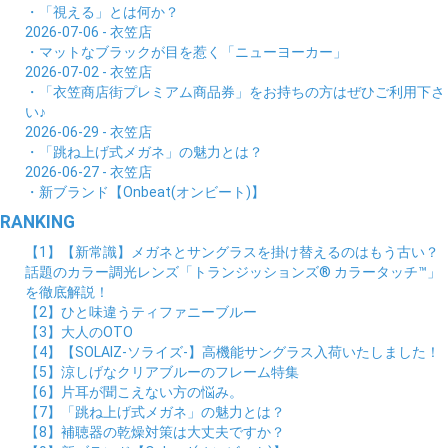
・「視える」とは何か？
2026-07-06 - 衣笠店
・マットなブラックが目を惹く「ニューヨーカー」
2026-07-02 - 衣笠店
・「衣笠商店街プレミアム商品券」をお持ちの方はぜひご利用下さ
い♪
2026-06-29 - 衣笠店
・「跳ね上げ式メガネ」の魅力とは？
2026-06-27 - 衣笠店
・新ブランド【Onbeat(オンビート)】
RANKING
【1】【新常識】メガネとサングラスを掛け替えるのはもう古い？
話題のカラー調光レンズ「トランジッションズ® カラータッチ™」
を徹底解説！
【2】ひと味違うティファニーブルー
【3】大人のOTO
【4】【SOLAIZ-ソライズ-】高機能サングラス入荷いたしました！
【5】涼しげなクリアブルーのフレーム特集
【6】片耳が聞こえない方の悩み。
【7】「跳ね上げ式メガネ」の魅力とは？
【8】補聴器の乾燥対策は大丈夫ですか？