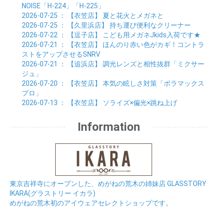
NOISE「H-224」「H-225」
2026-07-25
： 【衣笠店】
夏と花火とメガネと
2026-07-25
： 【久里浜店】
持ち運び便利なクリーナー
2026-07-22
： 【逗子店】
こども用メガネJkids入荷です★
2026-07-21
： 【衣笠店】
ほんのり赤い色がカギ！コントラ
ストをアップさせるSNRV
2026-07-21
： 【追浜店】
調光レンズと相性抜群「ミクサー
ジュ」
2026-07-20
： 【衣笠店】
本気の眩しさ対策「ポラマックス
プロ」
2026-07-13
： 【衣笠店】
ソライズ×偏光×跳ね上げ
Information
東京吉祥寺にオープンした、めがねの荒木の姉妹店 GLASSTORY
IKARA(グラストリー イカラ)
めがねの荒木初のアイウェアセレクトショップです。