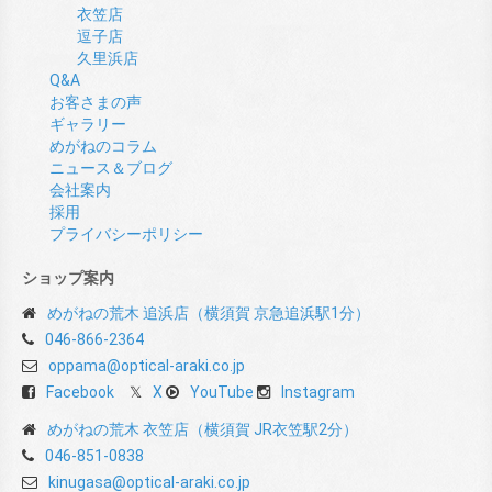
衣笠店
逗子店
久里浜店
Q&A
お客さまの声
ギャラリー
めがねのコラム
ニュース＆ブログ
会社案内
採用
プライバシーポリシー
ショップ案内
めがねの荒木 追浜店（横須賀 京急追浜駅1分）
046-866-2364
oppama@optical-araki.co.jp
Facebook
X
YouTube
Instagram
めがねの荒木 衣笠店（横須賀 JR衣笠駅2分）
046-851-0838
kinugasa@optical-araki.co.jp