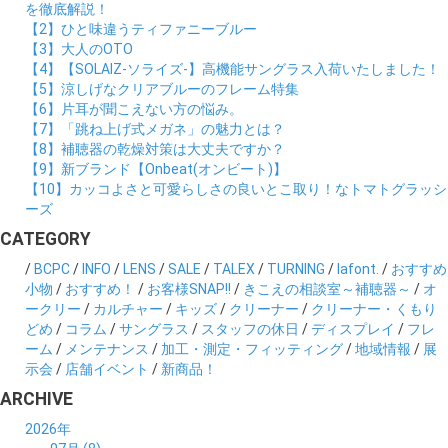
を徹底解説！
【2】ひと味違うティファニーブルー
【3】大人のOTO
【4】【SOLAIZ-ソライズ-】高機能サングラス入荷いたしました！
【5】涼しげなクリアブルーのフレーム特集
【6】片耳が聞こえない方の悩み。
【7】「跳ね上げ式メガネ」の魅力とは？
【8】補聴器の乾燥対策は大丈夫ですか？
【9】新ブランド【Onbeat(オンビート)】
【10】カッコよさと可愛らしさの良いとこ取り！なトマトグラッシ
ーズ
CATEGORY
/
BCPC
/
INFO
/
LENS
/
SALE
/
TALEX
/
TURNING
/
lafont.
/
おすすめ
小物
/
おすすめ！
/
お客様SNAP!!
/
きこえの相談室～補聴器～
/
オ
ークリー
/
カルチャー
/
キッズ
/
クリーナー
/
クリーナー・くもり
どめ
/
コラム
/
サングラス
/
スタッフの休日
/
ディスプレイ
/
フレ
ーム
/
メンテナンス
/
加工・測定・フィッティング
/
地域情報
/
展
示会
/
店舗イベント
/
新商品！
ARCHIVE
2026年