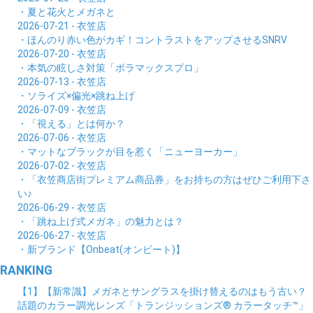
・夏と花火とメガネと
2026-07-21 - 衣笠店
・ほんのり赤い色がカギ！コントラストをアップさせるSNRV
2026-07-20 - 衣笠店
・本気の眩しさ対策「ポラマックスプロ」
2026-07-13 - 衣笠店
・ソライズ×偏光×跳ね上げ
2026-07-09 - 衣笠店
・「視える」とは何か？
2026-07-06 - 衣笠店
・マットなブラックが目を惹く「ニューヨーカー」
2026-07-02 - 衣笠店
・「衣笠商店街プレミアム商品券」をお持ちの方はぜひご利用下さ
い♪
2026-06-29 - 衣笠店
・「跳ね上げ式メガネ」の魅力とは？
2026-06-27 - 衣笠店
・新ブランド【Onbeat(オンビート)】
RANKING
【1】【新常識】メガネとサングラスを掛け替えるのはもう古い？
話題のカラー調光レンズ「トランジッションズ® カラータッチ™」