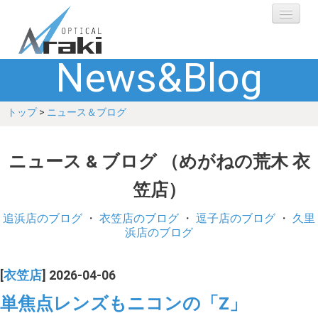
News&Blog
選ばれる理由
トップ
>
ニュース＆ブログ
ブランド
レンズ
ニュース & ブログ （めがねの荒木 衣
笠店）
補聴器
追浜店のブログ
・
衣笠店のブログ
・
逗子店のブログ
・
久里
ショップ
浜店のブログ
Q&A
[
衣笠店
] 2026-04-06
単焦点レンズもニコンの「Z」
お客さまの声