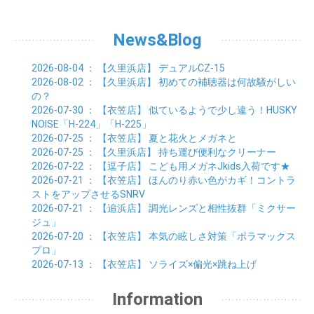
01月 (3)
02月 (5)
03月 (5)
04月 (7)
05月 (6)
06月 (5)
07月 (7)
08月 (10)
01月 (6)
02月 (4)
03月 (7)
04月 (5)
05月 (5)
06月 (5)
07月 (15)
01月 (9)
02月 (5)
03月 (5)
04月 (5)
News&Blog
05月 (6)
06月 (2)
01月 (4)
02月 (4)
03月 (6)
04月 (6)
05月 (2)
01月 (7)
02月 (3)
03月 (6)
2026-08-04
： 【久里浜店】
デュアルCZ-15
01月 (6)
02月 (9)
2026-08-02
： 【久里浜店】
初めての補聴器は何故騒がしい
01月 (11)
の？
2026-07-30
： 【衣笠店】
似ているようで少し違う！HUSKY
NOISE「H-224」「H-225」
2026-07-25
： 【衣笠店】
夏と花火とメガネと
2026-07-25
： 【久里浜店】
持ち運び便利なクリーナー
2026-07-22
： 【逗子店】
こども用メガネJkids入荷です★
2026-07-21
： 【衣笠店】
ほんのり赤い色がカギ！コントラ
ストをアップさせるSNRV
2026-07-21
： 【追浜店】
調光レンズと相性抜群「ミクサー
ジュ」
2026-07-20
： 【衣笠店】
本気の眩しさ対策「ポラマックス
プロ」
2026-07-13
： 【衣笠店】
ソライズ×偏光×跳ね上げ
Information