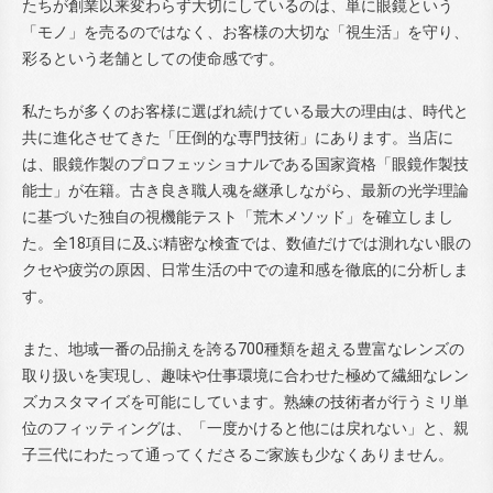
たちが創業以来変わらず大切にしているのは、単に眼鏡という
「モノ」を売るのではなく、お客様の大切な「視生活」を守り、
彩るという老舗としての使命感です。
私たちが多くのお客様に選ばれ続けている最大の理由は、時代と
共に進化させてきた「圧倒的な専門技術」にあります。当店に
は、眼鏡作製のプロフェッショナルである国家資格「眼鏡作製技
能士」が在籍。古き良き職人魂を継承しながら、最新の光学理論
に基づいた独自の視機能テスト「荒木メソッド」を確立しまし
た。全18項目に及ぶ精密な検査では、数値だけでは測れない眼の
クセや疲労の原因、日常生活の中での違和感を徹底的に分析しま
す。
また、地域一番の品揃えを誇る700種類を超える豊富なレンズの
取り扱いを実現し、趣味や仕事環境に合わせた極めて繊細なレン
ズカスタマイズを可能にしています。熟練の技術者が行うミリ単
位のフィッティングは、「一度かけると他には戻れない」と、親
子三代にわたって通ってくださるご家族も少なくありません。