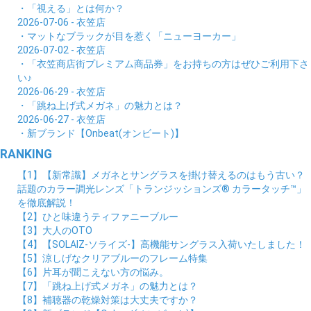
・「視える」とは何か？
2026-07-06 - 衣笠店
・マットなブラックが目を惹く「ニューヨーカー」
2026-07-02 - 衣笠店
・「衣笠商店街プレミアム商品券」をお持ちの方はぜひご利用下さ
い♪
2026-06-29 - 衣笠店
・「跳ね上げ式メガネ」の魅力とは？
2026-06-27 - 衣笠店
・新ブランド【Onbeat(オンビート)】
RANKING
【1】【新常識】メガネとサングラスを掛け替えるのはもう古い？
話題のカラー調光レンズ「トランジッションズ® カラータッチ™」
を徹底解説！
【2】ひと味違うティファニーブルー
【3】大人のOTO
【4】【SOLAIZ-ソライズ-】高機能サングラス入荷いたしました！
【5】涼しげなクリアブルーのフレーム特集
【6】片耳が聞こえない方の悩み。
【7】「跳ね上げ式メガネ」の魅力とは？
【8】補聴器の乾燥対策は大丈夫ですか？