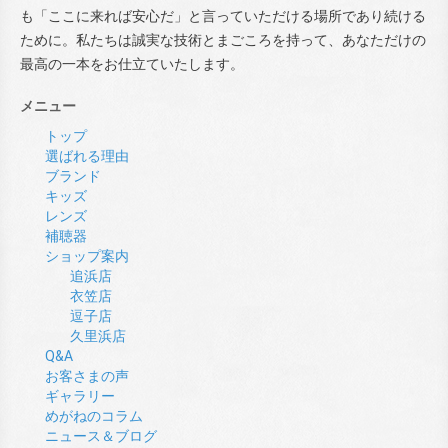
も「ここに来れば安心だ」と言っていただける場所であり続ける
ために。私たちは誠実な技術とまごころを持って、あなただけの
最高の一本をお仕立ていたします。
メニュー
トップ
選ばれる理由
ブランド
キッズ
レンズ
補聴器
ショップ案内
追浜店
衣笠店
逗子店
久里浜店
Q&A
お客さまの声
ギャラリー
めがねのコラム
ニュース＆ブログ