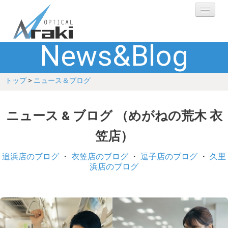
News&Blog
選ばれる理由
トップ
>
ニュース＆ブログ
ブランド
レンズ
ニュース & ブログ （めがねの荒木 衣
笠店）
補聴器
追浜店のブログ
・
衣笠店のブログ
・
逗子店のブログ
・
久里
ショップ
浜店のブログ
Q&A
お客さまの声