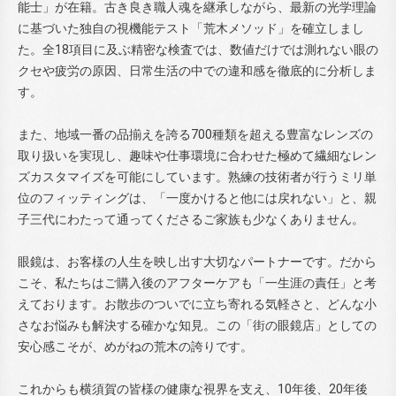
能士」が在籍。古き良き職人魂を継承しながら、最新の光学理論
に基づいた独自の視機能テスト「荒木メソッド」を確立しまし
た。全18項目に及ぶ精密な検査では、数値だけでは測れない眼の
クセや疲労の原因、日常生活の中での違和感を徹底的に分析しま
す。
また、地域一番の品揃えを誇る700種類を超える豊富なレンズの
取り扱いを実現し、趣味や仕事環境に合わせた極めて繊細なレン
ズカスタマイズを可能にしています。熟練の技術者が行うミリ単
位のフィッティングは、「一度かけると他には戻れない」と、親
子三代にわたって通ってくださるご家族も少なくありません。
眼鏡は、お客様の人生を映し出す大切なパートナーです。だから
こそ、私たちはご購入後のアフターケアも「一生涯の責任」と考
えております。お散歩のついでに立ち寄れる気軽さと、どんな小
さなお悩みも解決する確かな知見。この「街の眼鏡店」としての
安心感こそが、めがねの荒木の誇りです。
これからも横須賀の皆様の健康な視界を支え、10年後、20年後