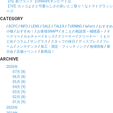
【9】新ブランド【Onbeat(オンビート)】
【10】カッコよさと可愛らしさの良いとこ取り！なトマトグラッシ
ーズ
CATEGORY
/
BCPC
/
INFO
/
LENS
/
SALE
/
TALEX
/
TURNING
/
lafont.
/
おすすめ
小物
/
おすすめ！
/
お客様SNAP!!
/
きこえの相談室～補聴器～
/
オ
ークリー
/
カルチャー
/
キッズ
/
クリーナー
/
クリーナー・くもり
どめ
/
コラム
/
サングラス
/
スタッフの休日
/
ディスプレイ
/
フレ
ーム
/
メンテナンス
/
加工・測定・フィッティング
/
地域情報
/
展
示会
/
店舗イベント
/
新商品！
ARCHIVE
2026年
07月 (8)
06月 (8)
05月 (8)
04月 (9)
03月 (9)
02月 (8)
01月 (9)
2025年
12月 (10)