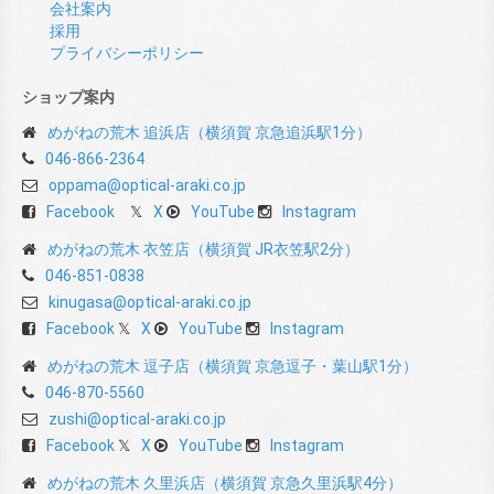
会社案内
採用
プライバシーポリシー
ショップ案内
めがねの荒木 追浜店（横須賀 京急追浜駅1分）
046-866-2364
oppama@optical-araki.co.jp
Facebook
X
YouTube
Instagram
めがねの荒木 衣笠店（横須賀 JR衣笠駅2分）
046-851-0838
kinugasa@optical-araki.co.jp
Facebook
X
YouTube
Instagram
めがねの荒木 逗子店（横須賀 京急逗子・葉山駅1分）
046-870-5560
zushi@optical-araki.co.jp
Facebook
X
YouTube
Instagram
めがねの荒木 久里浜店（横須賀 京急久里浜駅4分）