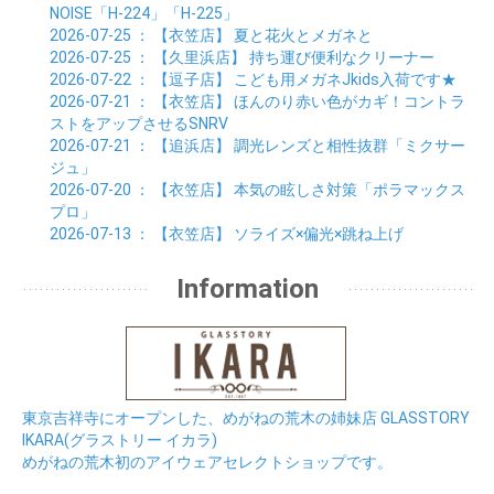
NOISE「H-224」「H-225」
2026-07-25
： 【衣笠店】
夏と花火とメガネと
2026-07-25
： 【久里浜店】
持ち運び便利なクリーナー
2026-07-22
： 【逗子店】
こども用メガネJkids入荷です★
2026-07-21
： 【衣笠店】
ほんのり赤い色がカギ！コントラ
ストをアップさせるSNRV
2026-07-21
： 【追浜店】
調光レンズと相性抜群「ミクサー
ジュ」
2026-07-20
： 【衣笠店】
本気の眩しさ対策「ポラマックス
プロ」
2026-07-13
： 【衣笠店】
ソライズ×偏光×跳ね上げ
Information
東京吉祥寺にオープンした、めがねの荒木の姉妹店 GLASSTORY
IKARA(グラストリー イカラ)
めがねの荒木初のアイウェアセレクトショップです。