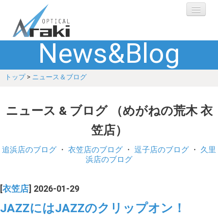
News&Blog
選ばれる理由
トップ
>
ニュース＆ブログ
ブランド
レンズ
ニュース & ブログ （めがねの荒木 衣
笠店）
補聴器
追浜店のブログ
・
衣笠店のブログ
・
逗子店のブログ
・
久里
ショップ
浜店のブログ
Q&A
[
衣笠店
] 2026-01-29
JAZZにはJAZZのクリップオン！
お客さまの声