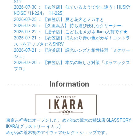
の？
2026-07-30
： 【衣笠店】
似ているようで少し違う！HUSKY
NOISE「H-224」「H-225」
2026-07-25
： 【衣笠店】
夏と花火とメガネと
2026-07-25
： 【久里浜店】
持ち運び便利なクリーナー
2026-07-22
： 【逗子店】
こども用メガネJkids入荷です★
2026-07-21
： 【衣笠店】
ほんのり赤い色がカギ！コントラ
ストをアップさせるSNRV
2026-07-21
： 【追浜店】
調光レンズと相性抜群「ミクサー
ジュ」
2026-07-20
： 【衣笠店】
本気の眩しさ対策「ポラマックス
プロ」
Information
東京吉祥寺にオープンした、めがねの荒木の姉妹店 GLASSTORY
IKARA(グラストリー イカラ)
めがねの荒木初のアイウェアセレクトショップです。