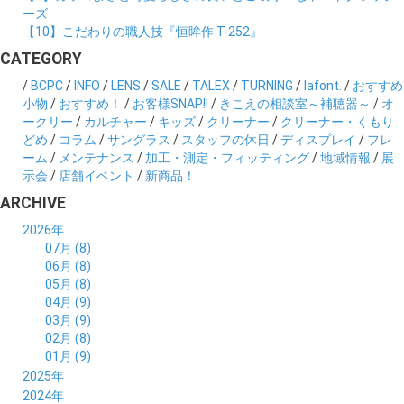
ーズ
【10】こだわりの職人技『恒眸作 T-252』
CATEGORY
/
BCPC
/
INFO
/
LENS
/
SALE
/
TALEX
/
TURNING
/
lafont.
/
おすすめ
小物
/
おすすめ！
/
お客様SNAP!!
/
きこえの相談室～補聴器～
/
オ
ークリー
/
カルチャー
/
キッズ
/
クリーナー
/
クリーナー・くもり
どめ
/
コラム
/
サングラス
/
スタッフの休日
/
ディスプレイ
/
フレ
ーム
/
メンテナンス
/
加工・測定・フィッティング
/
地域情報
/
展
示会
/
店舗イベント
/
新商品！
ARCHIVE
2026年
07月 (8)
06月 (8)
05月 (8)
04月 (9)
03月 (9)
02月 (8)
01月 (9)
2025年
12月 (10)
2024年