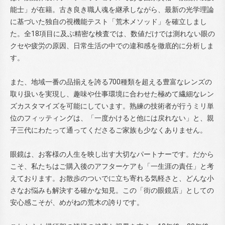
能士」が在籍。古き良き職人魂を継承しながら、最新の光学理論
に基づいた独自の視機能テスト「荒木メソッド」を確立しまし
た。全18項目に及ぶ精密な検査では、数値だけでは測れない眼の
クセや疲労の原因、日常生活の中での違和感を徹底的に分析しま
す。
また、地域一番の品揃えを誇る700種類を超える豊富なレンズの
取り扱いを実現し、趣味や仕事環境に合わせた極めて繊細なレン
ズカスタマイズを可能にしています。熟練の技術者が行うミリ単
位のフィッティングは、「一度かけると他には戻れない」と、親
子三代にわたって通ってくださるご家族も少なくありません。
眼鏡は、お客様の人生を映し出す大切なパートナーです。だから
こそ、私たちはご購入後のアフターケアも「一生涯の責任」と考
えております。お散歩のついでに立ち寄れる気軽さと、どんな小
さなお悩みも解決する確かな知見。この「街の眼鏡店」としての
安心感こそが、めがねの荒木の誇りです。