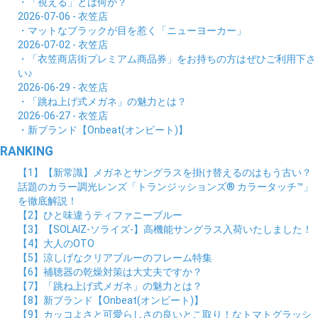
・「視える」とは何か？
2026-07-06 - 衣笠店
・マットなブラックが目を惹く「ニューヨーカー」
2026-07-02 - 衣笠店
・「衣笠商店街プレミアム商品券」をお持ちの方はぜひご利用下さ
い♪
2026-06-29 - 衣笠店
・「跳ね上げ式メガネ」の魅力とは？
2026-06-27 - 衣笠店
・新ブランド【Onbeat(オンビート)】
RANKING
【1】【新常識】メガネとサングラスを掛け替えるのはもう古い？
話題のカラー調光レンズ「トランジッションズ® カラータッチ™」
を徹底解説！
【2】ひと味違うティファニーブルー
【3】【SOLAIZ-ソライズ-】高機能サングラス入荷いたしました！
【4】大人のOTO
【5】涼しげなクリアブルーのフレーム特集
【6】補聴器の乾燥対策は大丈夫ですか？
【7】「跳ね上げ式メガネ」の魅力とは？
【8】新ブランド【Onbeat(オンビート)】
【9】カッコよさと可愛らしさの良いとこ取り！なトマトグラッシ