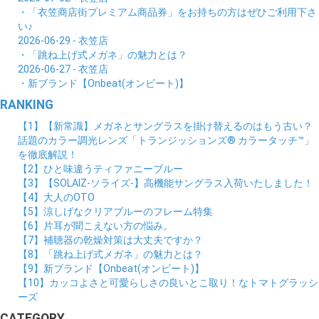
・「衣笠商店街プレミアム商品券」をお持ちの方はぜひご利用下さ
い♪
2026-06-29 - 衣笠店
・「跳ね上げ式メガネ」の魅力とは？
2026-06-27 - 衣笠店
・新ブランド【Onbeat(オンビート)】
RANKING
【1】【新常識】メガネとサングラスを掛け替えるのはもう古い？
話題のカラー調光レンズ「トランジッションズ® カラータッチ™」
を徹底解説！
【2】ひと味違うティファニーブルー
【3】【SOLAIZ-ソライズ-】高機能サングラス入荷いたしました！
【4】大人のOTO
【5】涼しげなクリアブルーのフレーム特集
【6】片耳が聞こえない方の悩み。
【7】補聴器の乾燥対策は大丈夫ですか？
【8】「跳ね上げ式メガネ」の魅力とは？
【9】新ブランド【Onbeat(オンビート)】
【10】カッコよさと可愛らしさの良いとこ取り！なトマトグラッシ
ーズ
CATEGORY