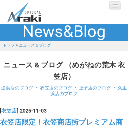
News&Blog
選ばれる理由
トップ
>
ニュース＆ブログ
ブランド
レンズ
ニュース & ブログ （めがねの荒木 衣
笠店）
補聴器
追浜店のブログ
・
衣笠店のブログ
・
逗子店のブログ
・
久里
ショップ
浜店のブログ
Q&A
[
衣笠店
] 2025-11-03
衣笠店限定！衣笠商店街プレミアム商
お客さまの声