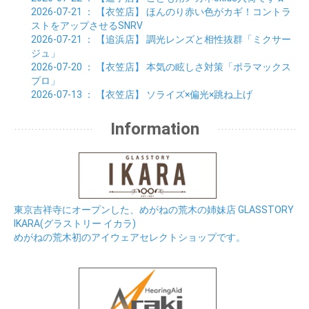
2026-07-21
： 【衣笠店】
ほんのり赤い色がカギ！コントラ
ストをアップさせるSNRV
2026-07-21
： 【追浜店】
調光レンズと相性抜群「ミクサー
ジュ」
2026-07-20
： 【衣笠店】
本気の眩しさ対策「ポラマックス
プロ」
2026-07-13
： 【衣笠店】
ソライズ×偏光×跳ね上げ
Information
東京吉祥寺にオープンした、めがねの荒木の姉妹店 GLASSTORY
IKARA(グラストリー イカラ)
めがねの荒木初のアイウェアセレクトショップです。