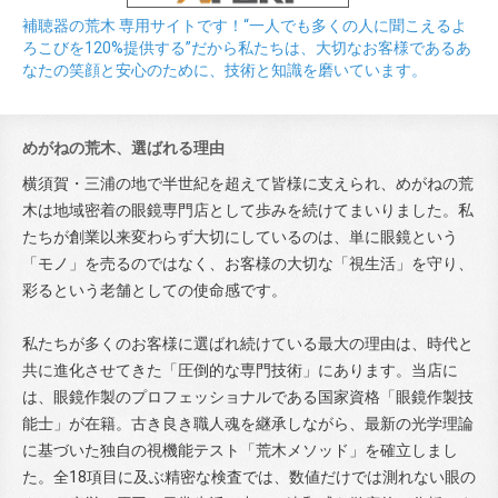
補聴器の荒木 専用サイトです！“一人でも多くの人に聞こえるよ
ろこびを120%提供する”だから私たちは、大切なお客様であるあ
なたの笑顔と安心のために、技術と知識を磨いています。
めがねの荒木、選ばれる理由
横須賀・三浦の地で半世紀を超えて皆様に支えられ、めがねの荒
木は地域密着の眼鏡専門店として歩みを続けてまいりました。私
たちが創業以来変わらず大切にしているのは、単に眼鏡という
「モノ」を売るのではなく、お客様の大切な「視生活」を守り、
彩るという老舗としての使命感です。
私たちが多くのお客様に選ばれ続けている最大の理由は、時代と
共に進化させてきた「圧倒的な専門技術」にあります。当店に
は、眼鏡作製のプロフェッショナルである国家資格「眼鏡作製技
能士」が在籍。古き良き職人魂を継承しながら、最新の光学理論
に基づいた独自の視機能テスト「荒木メソッド」を確立しまし
た。全18項目に及ぶ精密な検査では、数値だけでは測れない眼の