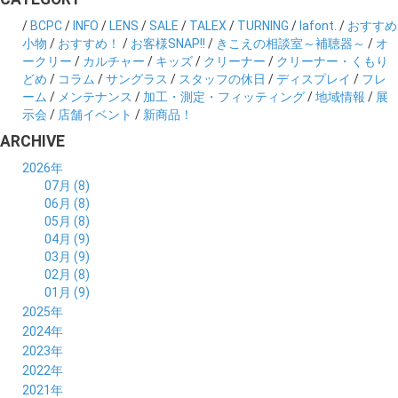
/
BCPC
/
INFO
/
LENS
/
SALE
/
TALEX
/
TURNING
/
lafont.
/
おすすめ
小物
/
おすすめ！
/
お客様SNAP!!
/
きこえの相談室～補聴器～
/
オ
ークリー
/
カルチャー
/
キッズ
/
クリーナー
/
クリーナー・くもり
どめ
/
コラム
/
サングラス
/
スタッフの休日
/
ディスプレイ
/
フレ
ーム
/
メンテナンス
/
加工・測定・フィッティング
/
地域情報
/
展
示会
/
店舗イベント
/
新商品！
ARCHIVE
2026年
07月 (8)
06月 (8)
05月 (8)
04月 (9)
03月 (9)
02月 (8)
01月 (9)
2025年
12月 (10)
2024年
11月 (8)
12月 (8)
2023年
10月 (8)
11月 (9)
12月 (8)
2022年
09月 (8)
10月 (8)
11月 (8)
12月 (9)
2021年