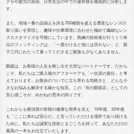
クセや疲労の原因、日常生活の中での違和感を徹底的に分析しま
す。
また、地域一番の品揃えを誇る700種類を超える豊富なレンズの
取り扱いを実現し、趣味や仕事環境に合わせた極めて繊細なレン
ズカスタマイズを可能にしています。熟練の技術者が行うミリ単
位のフィッティングは、「一度かけると他には戻れない」と、親
子三代にわたって通ってくださるご家族も少なくありません。
眼鏡は、お客様の人生を映し出す大切なパートナーです。だから
こそ、私たちはご購入後のアフターケアも「一生涯の責任」と考
えております。お散歩のついでに立ち寄れる気軽さと、どんな小
さなお悩みも解決する確かな知見。この「街の眼鏡店」としての
安心感こそが、めがねの荒木の誇りです。
これからも横須賀の皆様の健康な視界を支え、10年後、20年後
も「ここに来れば安心だ」と言っていただける場所であり続ける
ために。私たちは誠実な技術とまごころを持って、あなただけの
最高の一本をお仕立ていたします。