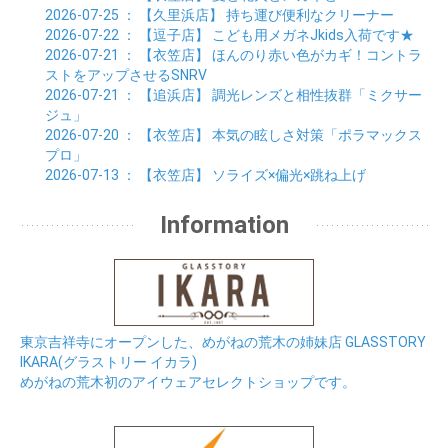
2026-07-25
： 【久里浜店】
持ち運び便利なクリーナー
2026-07-22
： 【逗子店】
こども用メガネJkids入荷です★
2026-07-21
： 【衣笠店】
ほんのり赤い色がカギ！コントラ
ストをアップさせるSNRV
2026-07-21
： 【追浜店】
調光レンズと相性抜群「ミクサー
ジュ」
2026-07-20
： 【衣笠店】
本気の眩しさ対策「ポラマックス
プロ」
2026-07-13
： 【衣笠店】
ソライズ×偏光×跳ね上げ
Information
東京吉祥寺にオープンした、めがねの荒木の姉妹店 GLASSTORY
IKARA(グラストリー イカラ)
めがねの荒木初のアイウェアセレクトショップです。