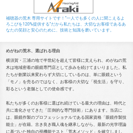
補聴器の荒木 専用サイトです！“一人でも多くの人に聞こえるよ
ろこびを120%提供する”だから私たちは、大切なお客様であるあ
なたの笑顔と安心のために、技術と知識を磨いています。
めがねの荒木、選ばれる理由
横須賀・三浦の地で半世紀を超えて皆様に支えられ、めがねの荒
木は地域密着の眼鏡専門店として歩みを続けてまいりました。私
たちが創業以来変わらず大切にしているのは、単に眼鏡という
「モノ」を売るのではなく、お客様の大切な「視生活」を守り、
彩るという老舗としての使命感です。
私たちが多くのお客様に選ばれ続けている最大の理由は、時代と
共に進化させてきた「圧倒的な専門技術」にあります。当店に
は、眼鏡作製のプロフェッショナルである国家資格「眼鏡作製技
能士」が在籍。古き良き職人魂を継承しながら、最新の光学理論
に基づいた独自の視機能テスト「荒木メソッド」を確立しまし