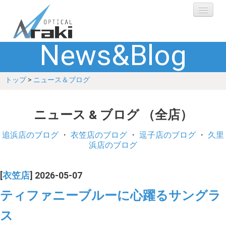
News&Blog
選ばれる理由
トップ
>
ニュース＆ブログ
ブランド
レンズ
ニュース & ブログ （全店）
補聴器
追浜店のブログ
・
衣笠店のブログ
・
逗子店のブログ
・
久里
浜店のブログ
ショップ
[
衣笠店
] 2026-05-07
Q&A
ティファニーブルーに心躍るサングラ
ス
お客さまの声