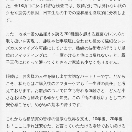
た。全18項目に及ぶ精密な検査では、数値だけでは測れない眼の
クセや疲労の原因、日常生活の中での違和感を徹底的に分析しま
す。
また、地域一番の品揃えを誇る700種類を超える豊富なレンズの
取り扱いを実現し、趣味や仕事環境に合わせた極めて繊細なレン
ズカスタマイズを可能にしています。熟練の技術者が行うミリ単
位のフィッティングは、「一度かけると他には戻れない」と、親
子三代にわたって通ってくださるご家族も少なくありません。
眼鏡は、お客様の人生を映し出す大切なパートナーです。だから
こそ、私たちはご購入後のアフターケアも「一生涯の責任」と考
えております。お散歩のついでに立ち寄れる気軽さと、どんな小
さなお悩みも解決する確かな知見。この「街の眼鏡店」としての
安心感こそが、めがねの荒木の誇りです。
これからも横須賀の皆様の健康な視界を支え、10年後、20年後
も「ここに来れば安心だ」と言っていただける場所であり続ける