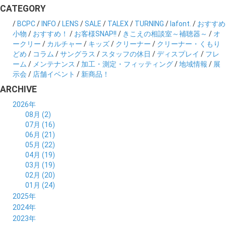
CATEGORY
/
BCPC
/
INFO
/
LENS
/
SALE
/
TALEX
/
TURNING
/
lafont.
/
おすすめ
小物
/
おすすめ！
/
お客様SNAP!!
/
きこえの相談室～補聴器～
/
オ
ークリー
/
カルチャー
/
キッズ
/
クリーナー
/
クリーナー・くもり
どめ
/
コラム
/
サングラス
/
スタッフの休日
/
ディスプレイ
/
フレ
ーム
/
メンテナンス
/
加工・測定・フィッティング
/
地域情報
/
展
示会
/
店舗イベント
/
新商品！
ARCHIVE
2026年
08月 (2)
07月 (16)
06月 (21)
05月 (22)
04月 (19)
03月 (19)
02月 (20)
01月 (24)
2025年
12月 (14)
2024年
11月 (17)
12月 (19)
2023年