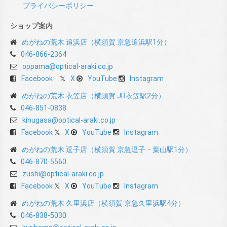
プライバシーポリシー
ショップ案内
めがねの荒木 追浜店（横須賀 京急追浜駅1分）
046-866-2364
oppama@optical-araki.co.jp
Facebook
X
YouTube
Instagram
めがねの荒木 衣笠店（横須賀 JR衣笠駅2分）
046-851-0838
kinugasa@optical-araki.co.jp
Facebook
X
YouTube
Instagram
めがねの荒木 逗子店（横須賀 京急逗子・葉山駅1分）
046-870-5560
zushi@optical-araki.co.jp
Facebook
X
YouTube
Instagram
めがねの荒木 久里浜店（横須賀 京急久里浜駅4分）
046-838-5030