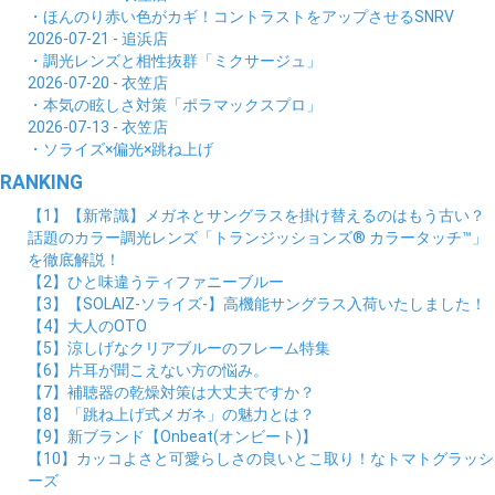
・ほんのり赤い色がカギ！コントラストをアップさせるSNRV
2026-07-21 - 追浜店
・調光レンズと相性抜群「ミクサージュ」
2026-07-20 - 衣笠店
・本気の眩しさ対策「ポラマックスプロ」
2026-07-13 - 衣笠店
・ソライズ×偏光×跳ね上げ
RANKING
【1】【新常識】メガネとサングラスを掛け替えるのはもう古い？
話題のカラー調光レンズ「トランジッションズ® カラータッチ™」
を徹底解説！
【2】ひと味違うティファニーブルー
【3】【SOLAIZ-ソライズ-】高機能サングラス入荷いたしました！
【4】大人のOTO
【5】涼しげなクリアブルーのフレーム特集
【6】片耳が聞こえない方の悩み。
【7】補聴器の乾燥対策は大丈夫ですか？
【8】「跳ね上げ式メガネ」の魅力とは？
【9】新ブランド【Onbeat(オンビート)】
【10】カッコよさと可愛らしさの良いとこ取り！なトマトグラッシ
ーズ