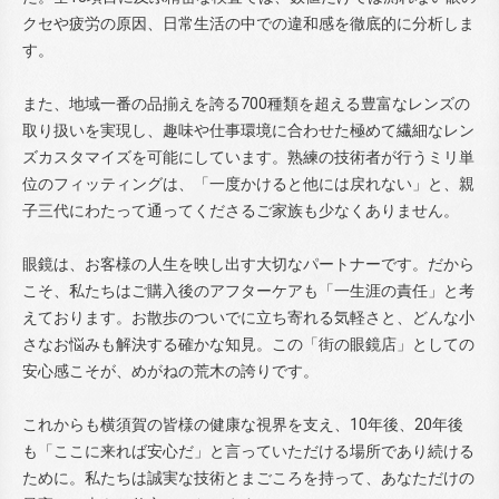
クセや疲労の原因、日常生活の中での違和感を徹底的に分析しま
す。
また、地域一番の品揃えを誇る700種類を超える豊富なレンズの
取り扱いを実現し、趣味や仕事環境に合わせた極めて繊細なレン
ズカスタマイズを可能にしています。熟練の技術者が行うミリ単
位のフィッティングは、「一度かけると他には戻れない」と、親
子三代にわたって通ってくださるご家族も少なくありません。
眼鏡は、お客様の人生を映し出す大切なパートナーです。だから
こそ、私たちはご購入後のアフターケアも「一生涯の責任」と考
えております。お散歩のついでに立ち寄れる気軽さと、どんな小
さなお悩みも解決する確かな知見。この「街の眼鏡店」としての
安心感こそが、めがねの荒木の誇りです。
これからも横須賀の皆様の健康な視界を支え、10年後、20年後
も「ここに来れば安心だ」と言っていただける場所であり続ける
ために。私たちは誠実な技術とまごころを持って、あなただけの