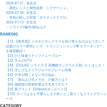
2026-07-21 - 追浜店
・調光レンズと相性抜群「ミクサージュ」
2026-07-20 - 衣笠店
・本気の眩しさ対策「ポラマックスプロ」
2026-07-13 - 衣笠店
・ソライズ×偏光×跳ね上げ
RANKING
【1】【新常識】メガネとサングラスを掛け替えるのはもう古い？
話題のカラー調光レンズ「トランジッションズ® カラータッチ™」
を徹底解説！
【2】ひと味違うティファニーブルー
【3】大人のOTO
【4】【SOLAIZ-ソライズ-】高機能サングラス入荷いたしました！
【5】涼しげなクリアブルーのフレーム特集
【6】片耳が聞こえない方の悩み。
【7】「跳ね上げ式メガネ」の魅力とは？
【8】補聴器の乾燥対策は大丈夫ですか？
【9】新ブランド【Onbeat(オンビート)】
【10】カッコよさと可愛らしさの良いとこ取り！なトマトグラッシ
ーズ
CATEGORY