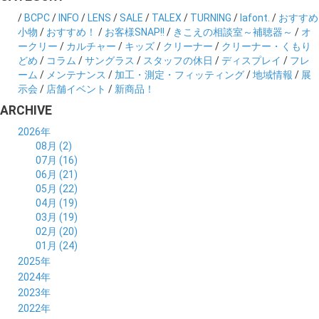
/
BCPC
/
INFO
/
LENS
/
SALE
/
TALEX
/
TURNING
/
lafont.
/
おすすめ
小物
/
おすすめ！
/
お客様SNAP!!
/
きこえの相談室～補聴器～
/
オ
ークリー
/
カルチャー
/
キッズ
/
クリーナー
/
クリーナー・くもり
どめ
/
コラム
/
サングラス
/
スタッフの休日
/
ディスプレイ
/
フレ
ーム
/
メンテナンス
/
加工・測定・フィッティング
/
地域情報
/
展
示会
/
店舗イベント
/
新商品！
ARCHIVE
2026年
08月 (2)
07月 (16)
06月 (21)
05月 (22)
04月 (19)
03月 (19)
02月 (20)
01月 (24)
2025年
12月 (14)
2024年
11月 (17)
12月 (19)
2023年
10月 (21)
11月 (21)
12月 (19)
2022年
09月 (20)