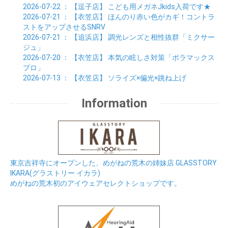
2026-07-22
： 【逗子店】
こども用メガネJkids入荷です★
2026-07-21
： 【衣笠店】
ほんのり赤い色がカギ！コントラ
ストをアップさせるSNRV
2026-07-21
： 【追浜店】
調光レンズと相性抜群「ミクサー
ジュ」
2026-07-20
： 【衣笠店】
本気の眩しさ対策「ポラマックス
プロ」
2026-07-13
： 【衣笠店】
ソライズ×偏光×跳ね上げ
Information
東京吉祥寺にオープンした、めがねの荒木の姉妹店 GLASSTORY
IKARA(グラストリー イカラ)
めがねの荒木初のアイウェアセレクトショップです。