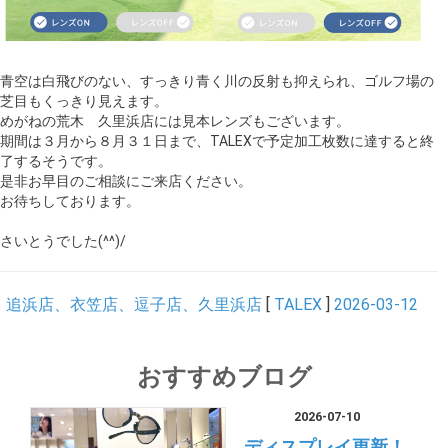
青空は白飛びのない、すっきり青く川の反射も抑えられ、ゴルフ場の
芝目もくっきり見えます。
めがねの荒木 久里浜店には見本レンズもございます。
期間は３月から８月３１日まで、TALEXで予定加工枚数に達すると終
了するそうです。
是非お早目のご相談にご来店ください。
お待ちしております。
さいとうでした(^^)/
追浜店、衣笠店、逗子店、久里浜店
[
TALEX
]
2026-03-12
おすすめブログ
2026-07-10
ディスプレイ更新！