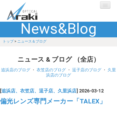
News&Blog
選ばれる理由
トップ
>
ニュース＆ブログ
ブランド
レンズ
ニュース & ブログ （全店）
補聴器
追浜店のブログ
・
衣笠店のブログ
・
逗子店のブログ
・
久里
浜店のブログ
ショップ
[
追浜店、衣笠店、逗子店、久里浜店
] 2026-03-12
Q&A
偏光レンズ専門メーカー「TALEX」
お客さまの声