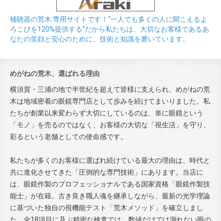
補聴器の荒木 専用サイトです！“一人でも多くの人に聞こえるよ
ろこびを120%提供する”だから私たちは、大切なお客様であるあ
なたの笑顔と安心のために、技術と知識を磨いています。
めがねの荒木、選ばれる理由
横須賀・三浦の地で半世紀を超えて皆様に支えられ、めがねの荒
木は地域密着の眼鏡専門店として歩みを続けてまいりました。私
たちが創業以来変わらず大切にしているのは、単に眼鏡という
「モノ」を売るのではなく、お客様の大切な「視生活」を守り、
彩るという老舗としての使命感です。
私たちが多くのお客様に選ばれ続けている最大の理由は、時代と
共に進化させてきた「圧倒的な専門技術」にあります。当店に
は、眼鏡作製のプロフェッショナルである国家資格「眼鏡作製技
能士」が在籍。古き良き職人魂を継承しながら、最新の光学理論
に基づいた独自の視機能テスト「荒木メソッド」を確立しまし
た。全18項目に及ぶ精密な検査では、数値だけでは測れない眼の