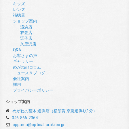
キッズ
レンズ
補聴器
ショップ案内
追浜店
衣笠店
逗子店
久里浜店
Q&A
お客さまの声
ギャラリー
めがねのコラム
ニュース＆ブログ
会社案内
採用
プライバシーポリシー
ショップ案内
めがねの荒木 追浜店（横須賀 京急追浜駅1分）
046-866-2364
oppama@optical-araki.co.jp