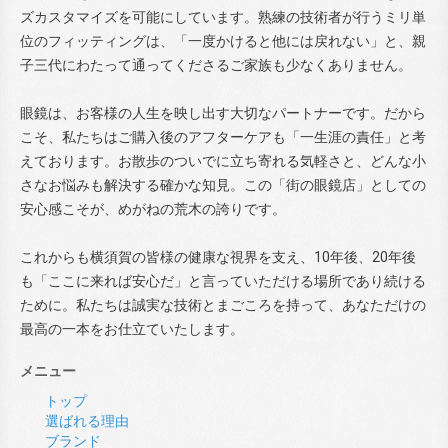
ズカスタマイズを可能にしています。熟練の技術者が行うミリ単
位のフィッティングは、「一度かけると他には戻れない」と、親
子三代にわたって通ってくださるご家族も少なくありません。
眼鏡は、お客様の人生を映し出す大切なパートナーです。だから
こそ、私たちはご購入後のアフターケアも「一生涯の責任」と考
えております。お散歩のついでに立ち寄れる気軽さと、どんな小
さなお悩みも解決する確かな知見。この「街の眼鏡店」としての
安心感こそが、めがねの荒木の誇りです。
これからも横須賀の皆様の健康な視界を支え、10年後、20年後
も「ここに来れば安心だ」と言っていただける場所であり続ける
ために。私たちは誠実な技術とまごころを持って、あなただけの
最高の一本をお仕立ていたします。
メニュー
トップ
選ばれる理由
ブランド