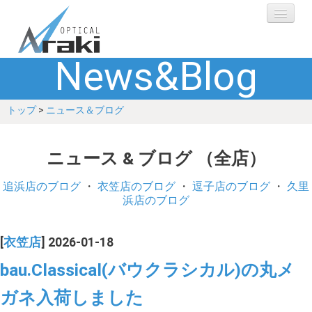
News&Blog
選ばれる理由
トップ
>
ニュース＆ブログ
ブランド
レンズ
ニュース & ブログ （全店）
補聴器
追浜店のブログ
・
衣笠店のブログ
・
逗子店のブログ
・
久里
浜店のブログ
ショップ
[
衣笠店
] 2026-01-18
Q&A
bau.Classical(バウクラシカル)の丸メ
ガネ入荷しました
お客さまの声