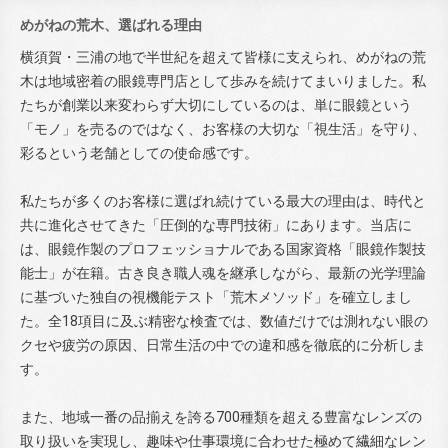
めがねの荒木、選ばれる理由
横須賀・三浦の地で半世紀を超えて皆様に支えられ、めがねの荒
木は地域密着の眼鏡専門店として歩みを続けてまいりました。私
たちが創業以来変わらず大切にしているのは、単に眼鏡という
「モノ」を売るのではなく、お客様の大切な「視生活」を守り、
彩るという老舗としての使命感です。
私たちが多くのお客様に選ばれ続けている最大の理由は、時代と
共に進化させてきた「圧倒的な専門技術」にあります。当店に
は、眼鏡作製のプロフェッショナルである国家資格「眼鏡作製技
能士」が在籍。古き良き職人魂を継承しながら、最新の光学理論
に基づいた独自の視機能テスト「荒木メソッド」を確立しまし
た。全18項目に及ぶ精密な検査では、数値だけでは測れない眼の
クセや疲労の原因、日常生活の中での違和感を徹底的に分析しま
す。
また、地域一番の品揃えを誇る700種類を超える豊富なレンズの
取り扱いを実現し、趣味や仕事環境に合わせた極めて繊細なレン