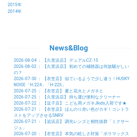
06月 (23)
07月 (17)
08月 (26)
09月 (26)
10月 (23)
11月 (22)
12月 (26)
2015年
02月 (19)
03月 (23)
04月 (26)
05月 (25)
06月 (25)
07月 (25)
08月 (31)
09月 (27)
10月 (21)
11月 (21)
01月 (21)
12月 (36)
2014年
02月 (29)
03月 (30)
04月 (20)
05月 (31)
06月 (21)
07月 (22)
08月 (24)
09月 (20)
10月 (23)
11月 (31)
01月 (28)
12月 (8)
02月 (33)
03月 (21)
04月 (24)
05月 (24)
06月 (22)
07月 (26)
08月 (21)
09月 (20)
10月 (36)
11月 (8)
01月 (37)
02月 (32)
03月 (24)
04月 (22)
05月 (23)
06月 (30)
07月 (19)
08月 (27)
09月 (35)
10月 (2)
01月 (20)
02月 (18)
03月 (24)
04月 (22)
05月 (29)
06月 (20)
07月 (28)
08月 (38)
01月 (26)
02月 (20)
03月 (27)
04月 (26)
05月 (21)
06月 (26)
07月 (39)
01月 (22)
02月 (24)
03月 (24)
04月 (24)
News&Blog
05月 (24)
06月 (15)
01月 (23)
02月 (19)
03月 (24)
04月 (25)
05月 (10)
01月 (24)
02月 (20)
03月 (25)
04月 (9)
2026-08-04
： 【久里浜店】
デュアルCZ-15
01月 (23)
02月 (30)
03月 (7)
2026-08-02
： 【久里浜店】
初めての補聴器は何故騒がしい
01月 (33)
02月 (7)
の？
01月 (9)
2026-07-30
： 【衣笠店】
似ているようで少し違う！HUSKY
NOISE「H-224」「H-225」
2026-07-25
： 【衣笠店】
夏と花火とメガネと
2026-07-25
： 【久里浜店】
持ち運び便利なクリーナー
2026-07-22
： 【逗子店】
こども用メガネJkids入荷です★
2026-07-21
： 【衣笠店】
ほんのり赤い色がカギ！コントラ
ストをアップさせるSNRV
2026-07-21
： 【追浜店】
調光レンズと相性抜群「ミクサー
ジュ」
2026-07-20
： 【衣笠店】
本気の眩しさ対策「ポラマックス