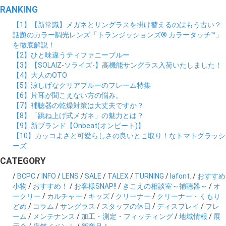
RANKING
【1】【新常識】メガネとサングラスを掛け替えるのはもう古い？
話題のカラー調光レンズ「トランジッションズ® カラータッチ™」
を徹底解説！
【2】ひと味違うティファニーブルー
【3】【SOLAIZ-ソライズ-】高機能サングラス入荷いたしました！
【4】大人のOTO
【5】涼しげなクリアブルーのフレーム特集
【6】片耳が聞こえない方の悩み。
【7】補聴器の乾燥対策は大丈夫ですか？
【8】「跳ね上げ式メガネ」の魅力とは？
【9】新ブランド【Onbeat(オンビート)】
【10】カッコよさと可愛らしさの良いとこ取り！なトマトグラッシ
ーズ
CATEGORY
/
BCPC
/
INFO
/
LENS
/
SALE
/
TALEX
/
TURNING
/
lafont.
/
おすすめ
小物
/
おすすめ！
/
お客様SNAP!!
/
きこえの相談室～補聴器～
/
オ
ークリー
/
カルチャー
/
キッズ
/
クリーナー
/
クリーナー・くもり
どめ
/
コラム
/
サングラス
/
スタッフの休日
/
ディスプレイ
/
フレ
ーム
/
メンテナンス
/
加工・測定・フィッティング
/
地域情報
/
展